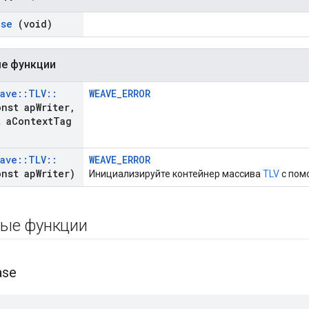
ase
(void)
е функции
ave
::
TLV
::
WEAVE_ERROR
nst ap
Writer
,
t a
Context
Tag
ave
::
TLV
::
WEAVE_ERROR
nst ap
Writer)
Инициализируйте контейнер массива
TLV
с пом
ые функции
ase