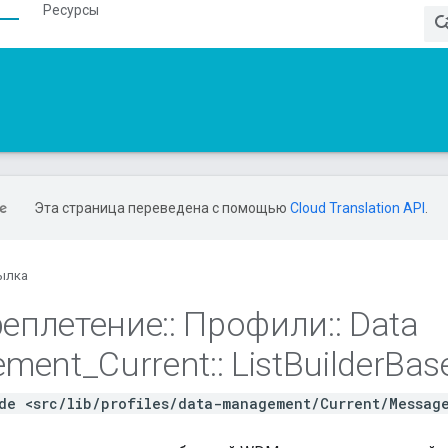
Ресурсы
Эта страница переведена с помощью
Cloud Translation API
.
ылка
еплетение
::
Профили
::
Data
ement
_
Current
::
List
Builder
Bas
de <src/lib/profiles/data-management/Current/Messag