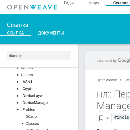
Гиды
Happy
Ссылка
::nl
Обзор
Structs
Ссылка
::ArgParser
ССЫЛКА
::Ble
ДОКУМЕНТЫ
::Inet
::
Weave
Обзор
Classes
Structs
Unions
OpenWeave
Сс
::
ASN1
::
Crypto
нл
::
Пер
::
Device
Layer
Manag
::
Device
Manager
::
Profiles
#inclu
Обзор
Classes