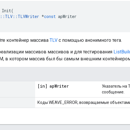
Init
(
::
TLV
::
TLVWriter
*
const
apWriter
те контейнер массива
TLV
с помощью анонимного тега.
 реализации массивов массивов и для тестирования
ListBui
, в котором массив был бы самым внешним контейнером
[in] ap
Writer
Указатель на 
сообщение.
Коды WEAVE_ERROR, возвращаемые объектам