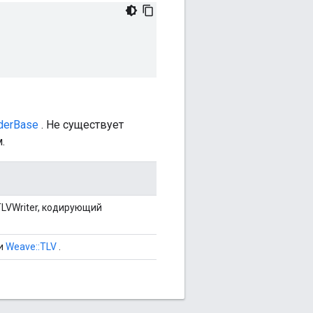
lderBase
. Не существует
.
TLVWriter, кодирующий
и
Weave::TLV
.