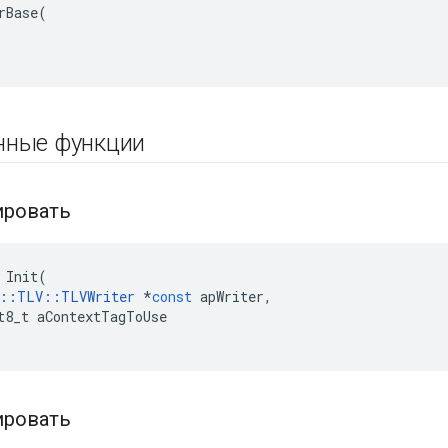
rBase(

нные функции
ировать
Init
(
::
TLV
::
TLVWriter
*
const
apWriter
,
t8_t
aContextTagToUse
ировать