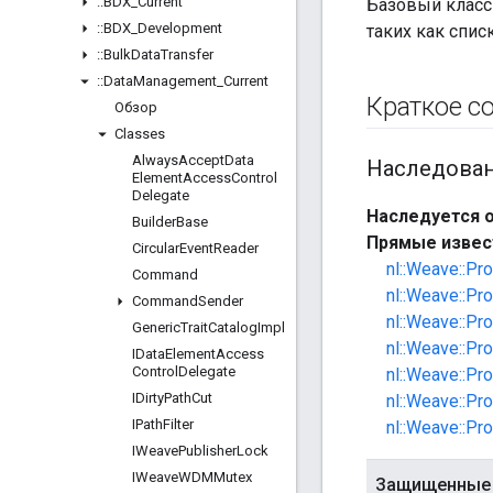
::
BDX
_
Current
Базовый класс
::
BDX
_
Development
таких как спис
::
Bulk
Data
Transfer
::
Data
Management
_
Current
Краткое с
Обзор
Classes
Always
Accept
Data
Наследова
Element
Access
Control
Delegate
Наследуется о
Builder
Base
Прямые извес
Circular
Event
Reader
nl::Weave::Pr
Command
nl::Weave::Pr
Command
Sender
nl::Weave::Pr
Generic
Trait
Catalog
Impl
nl::Weave::Pr
IData
Element
Access
Control
Delegate
nl::Weave::Pr
IDirty
Path
Cut
nl::Weave::Pr
IPath
Filter
nl::Weave::Pr
IWeave
Publisher
Lock
IWeave
WDMMutex
Защищенные 