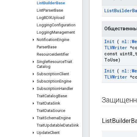
List
Builder
Base
List
Builder
B
List
Parser
Base
Log
BDXUpload
Logging
Configuration
Общественны
Logging
Management
Notification
Engine
Init
(
nl
::
We
Parser
Base
TLVWriter
*co
const uint8
_
Resource
Identifier
To
Use)
Single
Resource
Trait
Catalog
Init
(
nl
::
We
Subscription
Client
TLVWriter
*co
Subscription
Engine
Subscription
Handler
Trait
Catalog
Base
Защищенн
Trait
Data
Sink
Trait
Data
Source
Trait
Schema
Engine
List
Builder
B
Trait
Updatable
Data
Sink
Update
Client