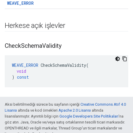
WEAVE_ERROR
Herkese açık işlevler
Check
Schema
Validity
WEAVE_ERROR
CheckSchemaValidity
(
void
)
const
Aksi belirtilmediği sürece bu sayfanın içeriği
Creative Commons Atıf 4.0
Lisansı
altında ve kod örnekleri
Apache 2.0 Lisansı
altında
lisanslanmıştır. Ayrıntılı bilgi için
Google Developers Site Politikaları
'na
göz atın. Java, Oracle ve/veya satış ortaklarının tescilli ticari markasıdır.
OPENTHREAD ve ilgili markalar, Thread Group'un ticari markalarıdır ve