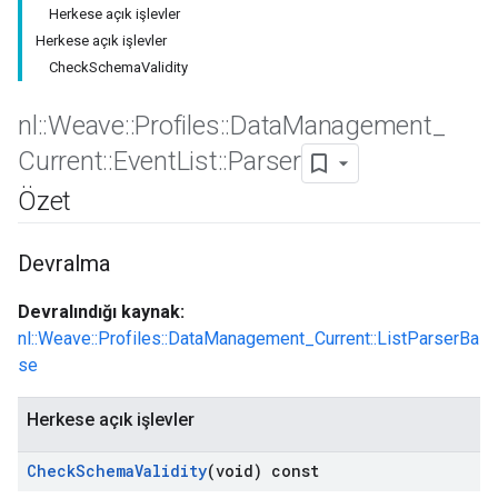
Herkese açık işlevler
Herkese açık işlevler
CheckSchemaValidity
nl
::
Weave
::
Profiles
::
Data
Management
_
Id
Current
::
Event
List
::
Parser
Özet
Devralma
Devralındığı kaynak:
nl::Weave::Profiles::DataManagement_Current::ListParserBa
se
Herkese açık işlevler
Check
Schema
Validity
(void) const