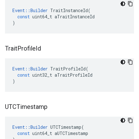
Event
::
Builder
TraitInstanceId
(
const
uint64_t
aTraitInstanceId
)
Trait
Profile
Id
Event
::
Builder
TraitProfileId
(
const
uint32_t
aTraitProfileId
)
UTCTimestamp
Event
::
Builder
UTCTimestamp
(
const
uint64_t
aUTCTimestamp