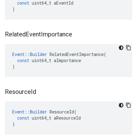
const
uint64_t
aEventId
)
Related
Event
Importance
Event
::
Builder
RelatedEventImportance
(
const
uint64_t
aImportance
)
Resource
Id
Event
::
Builder
ResourceId
(
const
uint64_t
aResourceId
)