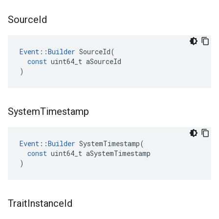
Source
Id
Event
::
Builder
SourceId
(
const
uint64_t
aSourceId
)
System
Timestamp
Event
::
Builder
SystemTimestamp
(
const
uint64_t
aSystemTimestamp
)
Trait
Instance
Id