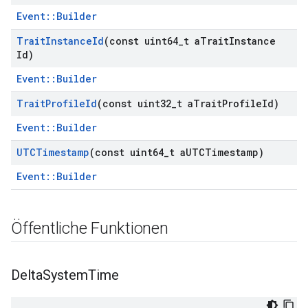
Event::Builder
Trait
Instance
Id
(const uint64
_
t a
Trait
Instance
Id)
Event::Builder
Trait
Profile
Id
(const uint32
_
t a
Trait
Profile
Id)
Event::Builder
UTCTimestamp
(const uint64
_
t a
UTCTimestamp)
Event::Builder
Öffentliche Funktionen
Delta
System
Time