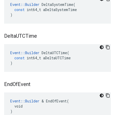
Event
::
Builder
DeltaSystemTime
(
const
int64_t
aDeltaSystemTime
)
Delta
UTCTime
Event
::
Builder
DeltaUTCTime
(
const
int64_t
aDeltaUTCTime
)
End
Of
Event
Event::Builder
 & EndOfEvent(

  void

)