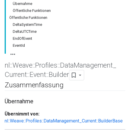
Übernahme
Öffentliche Funktionen
Öffentliche Funktionen
DeltaSystemTime
DeltaUTCTime
EndOfEvent
EventId
nl
::
Weave
::
Profiles
::
Data
Management
_
Current
::
Event
::
Builder
Id
Zusammenfassung
Übernahme
Übernimmt von:
nl::Weave::Profiles::DataManagement_Current::BuilderBase