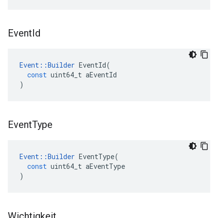
Event
Id
Event
::
Builder
EventId
(
const
uint64_t
aEventId
)
Event
Type
Event
::
Builder
EventType
(
const
uint64_t
aEventType
)
Wichtigkeit