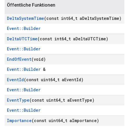
Öffentliche Funktionen
Delta
System
Time
(const int64
_
t a
Delta
System
Time)
Event::Builder
Delta
UTCTime
(const int64
_
t a
Delta
UTCTime)
Event::Builder
End
Of
Event
(void)
Event::Builder
&
Event
Id
(const uint64
_
t a
Event
Id)
Event::Builder
Event
Type
(const uint64
_
t a
Event
Type)
Event::Builder
Importance
(const uint64
_
t a
Importance)