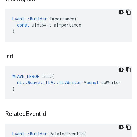
Event
::
Builder
Importance
(
const
uint64_t
aImportance
)
Init
WEAVE_ERROR
Init
(
nl
::
Weave
::
TLV
::
TLVWriter
*
const
apWriter
)
Related
Event
Id
Event
::
Builder
RelatedEventId
(