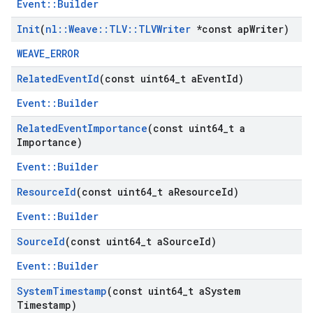
Event::Builder
Init
(
nl
::
Weave
::
TLV
::
TLVWriter
*const ap
Writer)
WEAVE_ERROR
Related
Event
Id
(const uint64
_
t a
Event
Id)
Event::Builder
Related
Event
Importance
(const uint64
_
t a
Importance)
Event::Builder
Resource
Id
(const uint64
_
t a
Resource
Id)
Event::Builder
Source
Id
(const uint64
_
t a
Source
Id)
Event::Builder
System
Timestamp
(const uint64
_
t a
System
Timestamp)