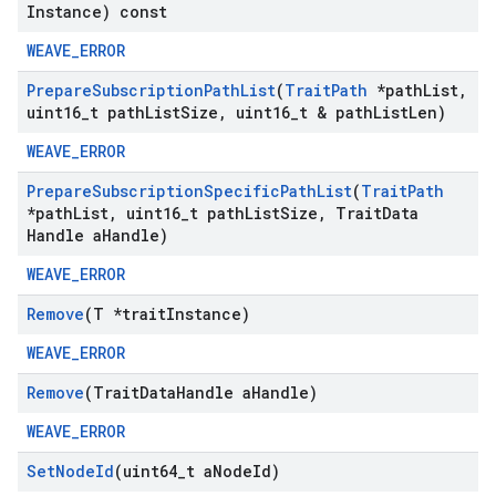
Instance) const
WEAVE_ERROR
Prepare
Subscription
Path
List
(
Trait
Path
*path
List
,
uint16
_
t path
List
Size
,
uint16
_
t & path
List
Len)
WEAVE_ERROR
Prepare
Subscription
Specific
Path
List
(
Trait
Path
*path
List
,
uint16
_
t path
List
Size
,
Trait
Data
Handle a
Handle)
WEAVE_ERROR
Remove
(T *trait
Instance)
WEAVE_ERROR
Remove
(Trait
Data
Handle a
Handle)
WEAVE_ERROR
Set
Node
Id
(uint64
_
t a
Node
Id)