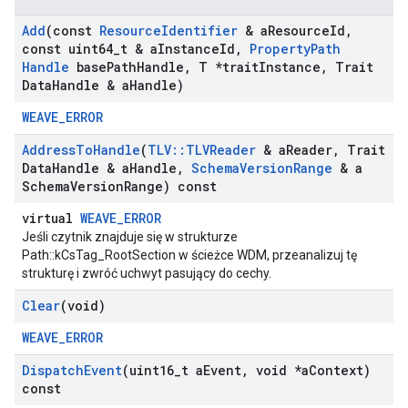
Add
(const
Resource
Identifier
& a
Resource
Id
,
const uint64
_
t & a
Instance
Id
,
Property
Path
Handle
base
Path
Handle
,
T *trait
Instance
,
Trait
Data
Handle & a
Handle)
WEAVE_ERROR
Address
To
Handle
(
TLV
::
TLVReader
& a
Reader
,
Trait
Data
Handle & a
Handle
,
Schema
Version
Range
& a
Schema
Version
Range) const
virtual
WEAVE_ERROR
Jeśli czytnik znajduje się w strukturze
Id
Path::kCsTag_RootSection w ścieżce WDM, przeanalizuj tę
strukturę i zwróć uchwyt pasujący do cechy.
Clear
(void)
WEAVE_ERROR
Dispatch
Event
(uint16
_
t a
Event
,
void *a
Context)
const