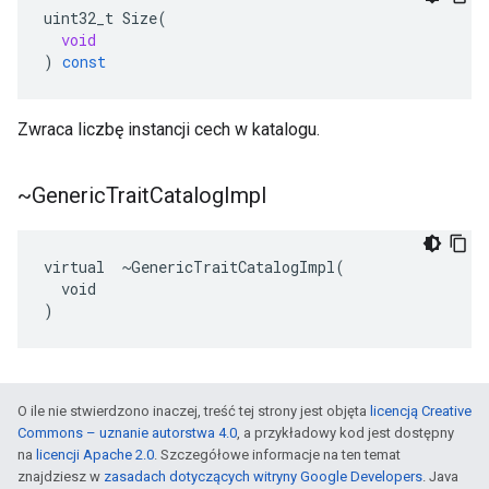
uint32_t
Size
(
void
)
const
Zwraca liczbę instancji cech w katalogu.
~Generic
Trait
Catalog
Impl
virtual  ~GenericTraitCatalogImpl(

  void

)
O ile nie stwierdzono inaczej, treść tej strony jest objęta
licencją Creative
Commons – uznanie autorstwa 4.0
, a przykładowy kod jest dostępny
na
licencji Apache 2.0
. Szczegółowe informacje na ten temat
znajdziesz w
zasadach dotyczących witryny Google Developers
. Java