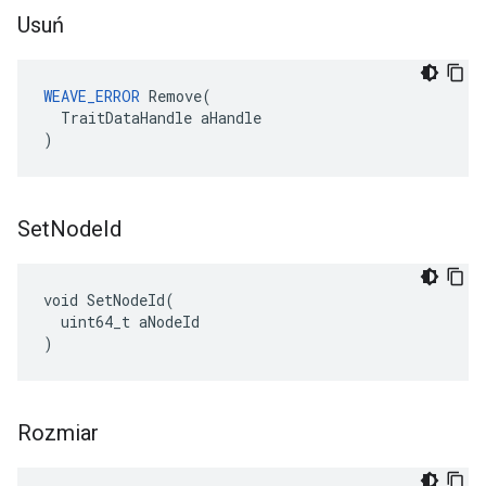
Usuń
WEAVE_ERROR
 Remove(

  TraitDataHandle aHandle

)
Set
Node
Id
void SetNodeId(

  uint64_t aNodeId

)
Rozmiar