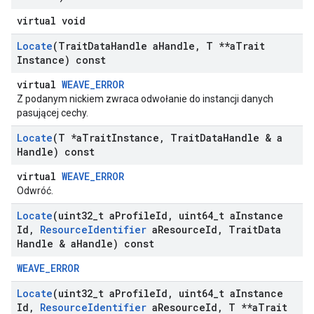
virtual void
Locate
(Trait
Data
Handle a
Handle
,
T **a
Trait
Instance) const
virtual
WEAVE_ERROR
Z podanym nickiem zwraca odwołanie do instancji danych
pasującej cechy.
Locate
(T *a
Trait
Instance
,
Trait
Data
Handle & a
Handle) const
virtual
WEAVE_ERROR
Odwróć.
Locate
(uint32
_
t a
Profile
Id
,
uint64
_
t a
Instance
Id
,
Resource
Identifier
a
Resource
Id
,
Trait
Data
Handle & a
Handle) const
WEAVE_ERROR
Locate
(uint32
_
t a
Profile
Id
,
uint64
_
t a
Instance
Id
,
Resource
Identifier
a
Resource
Id
,
T **a
Trait