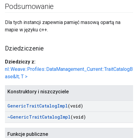
Podsumowanie
Dla tych instancji zapewnia pamięć masową opartą na
mapie w języku c++.
Dziedziczenie
Dziedziczy z:
nl::Weave::Profiles::DataManagement_Current::TraitCatalogB
ase&lt; T >
Konstruktory i niszczyciele
Generic
Trait
Catalog
Impl
(void)
~Generic
Trait
Catalog
Impl
(void)
Funkcje publiczne