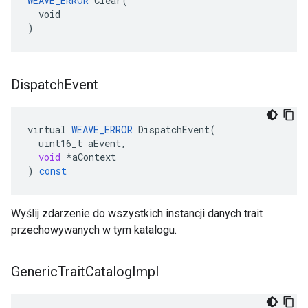
WEAVE_ERROR
 Clear(

  void

)
Dispatch
Event
virtual
WEAVE_ERROR
DispatchEvent
(
uint16_t
aEvent
,
void
*
aContext
)
const
Wyślij zdarzenie do wszystkich instancji danych trait
przechowywanych w tym katalogu.
Generic
Trait
Catalog
Impl