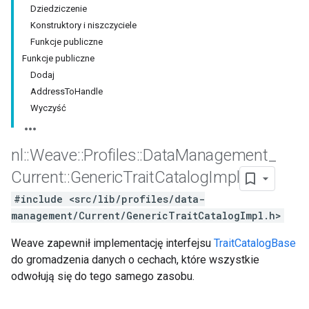
Dziedziczenie
Konstruktory i niszczyciele
Funkcje publiczne
Funkcje publiczne
Dodaj
AddressToHandle
Wyczyść
nl
::
Weave
::
Profiles
::
Data
Management
_
Current
::
Generic
Trait
Catalog
Impl
#include <src/lib/profiles/data-
management/Current/GenericTraitCatalogImpl.h>
Weave zapewnił implementację interfejsu
TraitCatalogBase
do gromadzenia danych o cechach, które wszystkie
odwołują się do tego samego zasobu.