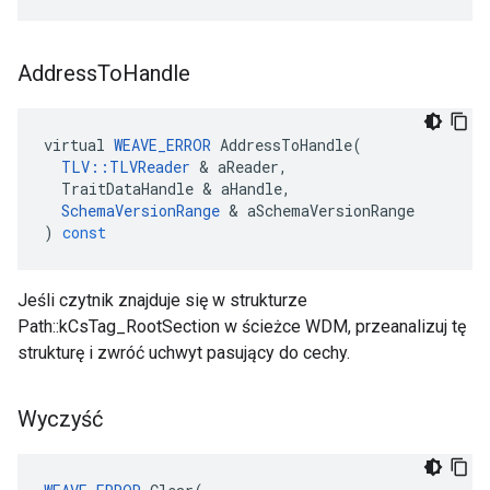
Address
To
Handle
virtual
WEAVE_ERROR
AddressToHandle
(
TLV
::
TLVReader
&
aReader
,
TraitDataHandle
&
aHandle
,
SchemaVersionRange
&
aSchemaVersionRange
)
const
Jeśli czytnik znajduje się w strukturze
Path::kCsTag_RootSection w ścieżce WDM, przeanalizuj tę
strukturę i zwróć uchwyt pasujący do cechy.
Wyczyść