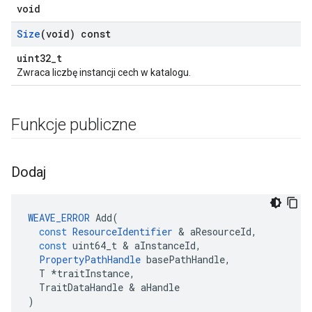
void
Size
(void) const
uint32_t
Zwraca liczbę instancji cech w katalogu.
Funkcje publiczne
Dodaj
WEAVE_ERROR
Add
(
const
ResourceIdentifier
&
aResourceId
,
const
uint64_t
&
aInstanceId
,
PropertyPathHandle
basePathHandle
,
T
*
traitInstance
,
TraitDataHandle
&
aHandle
)