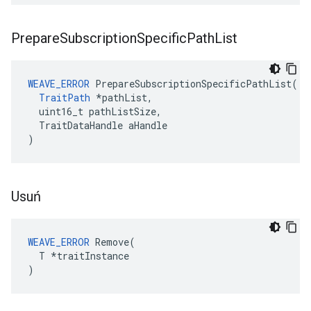
Prepare
Subscription
Specific
Path
List
WEAVE_ERROR
 PrepareSubscriptionSpecificPathList(

TraitPath
 *pathList,

  uint16_t pathListSize,

  TraitDataHandle aHandle

)
Usuń
WEAVE_ERROR
 Remove(

  T *traitInstance

)