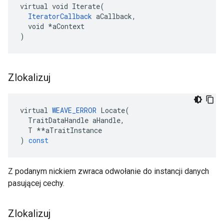
virtual void Iterate(

IteratorCallback
 aCallback,

  void *aContext

)
Zlokalizuj
virtual
WEAVE_ERROR
Locate
(
TraitDataHandle
aHandle
,
T
**
aTraitInstance
)
const
Z podanym nickiem zwraca odwołanie do instancji danych
pasującej cechy.
Zlokalizuj