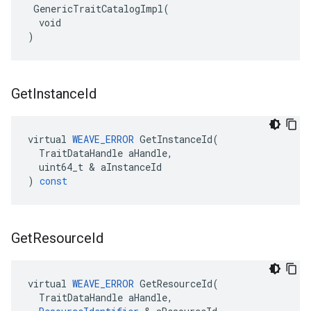
 GenericTraitCatalogImpl(

  void

)
Get
Instance
Id
virtual
WEAVE_ERROR
GetInstanceId
(
TraitDataHandle
aHandle
,
uint64_t
&
aInstanceId
)
const
Get
Resource
Id
virtual
WEAVE_ERROR
GetResourceId
(
TraitDataHandle
aHandle
,