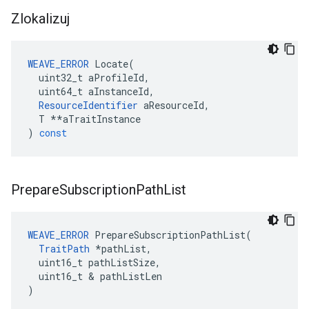
Zlokalizuj
WEAVE_ERROR
Locate
(
uint32_t
aProfileId
,
uint64_t
aInstanceId
,
ResourceIdentifier
aResourceId
,
T
**
aTraitInstance
)
const
Prepare
Subscription
Path
List
WEAVE_ERROR
 PrepareSubscriptionPathList(

TraitPath
 *pathList,

  uint16_t pathListSize,

  uint16_t & pathListLen

)