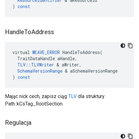
ResourceIdentifier
&
aResourceId
)
const
Handle
To
Address
virtual
WEAVE_ERROR
HandleToAddress
(
TraitDataHandle
aHandle
,
TLV
::
TLVWriter
&
aWriter
,
SchemaVersionRange
&
aSchemaVersionRange
)
const
Mając nick cech, zapisz ciąg
TLV
dla struktury
Path::kCsTag_RootSection.
Regulacja