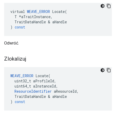
virtual
WEAVE_ERROR
Locate
(
T
*
aTraitInstance
,
TraitDataHandle
&
aHandle
)
const
Odwróć.
Zlokalizuj
WEAVE_ERROR
Locate
(
uint32_t
aProfileId
,
uint64_t
aInstanceId
,
ResourceIdentifier
aResourceId
,
TraitDataHandle
&
aHandle
)
const