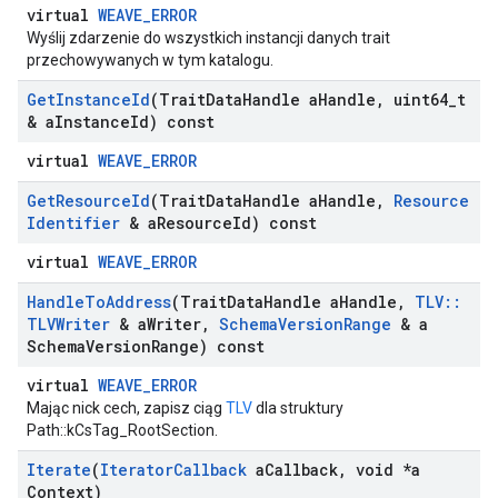
virtual
WEAVE_ERROR
Wyślij zdarzenie do wszystkich instancji danych trait
przechowywanych w tym katalogu.
Get
Instance
Id
(Trait
Data
Handle a
Handle
,
uint64
_
t
& a
Instance
Id) const
virtual
WEAVE_ERROR
Get
Resource
Id
(Trait
Data
Handle a
Handle
,
Resource
Identifier
& a
Resource
Id) const
virtual
WEAVE_ERROR
Handle
To
Address
(Trait
Data
Handle a
Handle
,
TLV
::
TLVWriter
& a
Writer
,
Schema
Version
Range
& a
Schema
Version
Range) const
virtual
WEAVE_ERROR
Mając nick cech, zapisz ciąg
TLV
dla struktury
Path::kCsTag_RootSection.
Iterate
(
Iterator
Callback
a
Callback
,
void *a
Context)