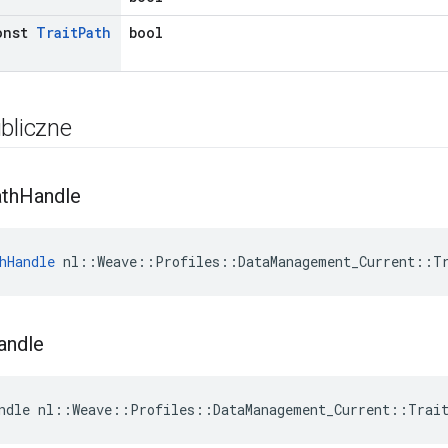
onst
Trait
Path
bool
bliczne
th
Handle
hHandle
 nl::Weave::Profiles::DataManagement_Current::T
andle
ndle nl::Weave::Profiles::DataManagement_Current::Trai