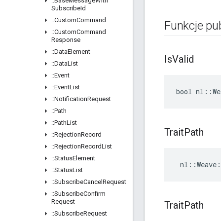
::
Base
Message
With
Subscribe
Id
::
Custom
Command
Funkcje pu
::
Custom
Command
Response
::
Data
Element
Is
Valid
::
Data
List
::
Event
::
Event
List
bool nl::We
::
Notification
Request
::
Path
::
Path
List
Trait
Path
::
Rejection
Record
::
Rejection
Record
List
::
Status
Element
 nl::Weave:
::
Status
List
::
Subscribe
Cancel
Request
::
Subscribe
Confirm
Request
Trait
Path
::
Subscribe
Request