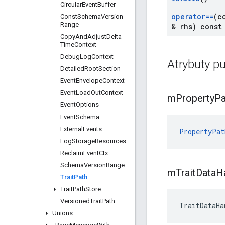
Circular
Event
Buffer
operator==
(c
Const
Schema
Version
Range
& rhs) const
Copy
And
Adjust
Delta
Time
Context
Debug
Log
Context
Atrybuty pu
Detailed
Root
Section
Event
Envelope
Context
Event
Load
Out
Context
m
Property
Pa
Event
Options
Event
Schema
External
Events
PropertyPat
Log
Storage
Resources
Reclaim
Event
Ctx
Schema
Version
Range
m
Trait
Data
H
Trait
Path
Trait
Path
Store
Versioned
Trait
Path
TraitDataHa
Unions