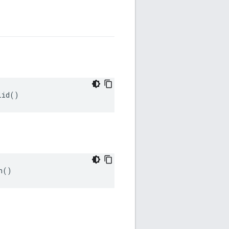
lid()
h()