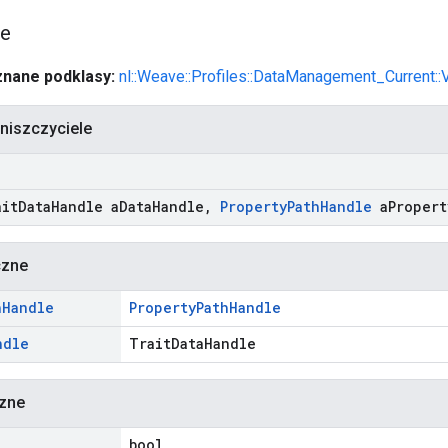
ie
znane podklasy:
nl::Weave::Profiles::DataManagement_Current::
 niszczyciele
ait
Data
Handle a
Data
Handle
,
Property
Path
Handle
a
Propert
czne
h
Handle
PropertyPathHandle
ndle
TraitDataHandle
czne
bool