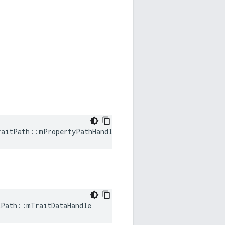
raitPath::mPropertyPathHandle
tPath::mTraitDataHandle