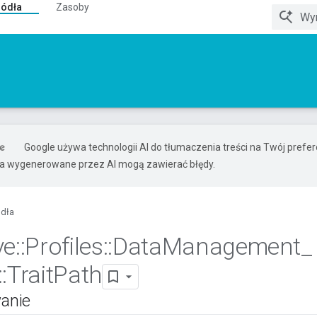
ródła
Zasoby
Google używa technologii AI do tłumaczenia treści na Twój pref
ia wygenerowane przez AI mogą zawierać błędy.
ódła
ve
::
Profiles
::
Data
Management
_
::
Trait
Path
anie