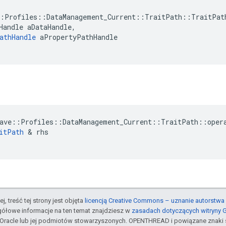
:Profiles::DataManagement_Current::TraitPath::TraitPath
Handle aDataHandle,

athHandle
 aPropertyPathHandle

ave
::
Profiles
::
DataManagement_Current
::
TraitPath
::
oper
itPath
&
rhs
j, treść tej strony jest objęta
licencją Creative Commons – uznanie autorstwa 
gółowe informacje na ten temat znajdziesz w
zasadach dotyczących witryny 
Oracle lub jej podmiotów stowarzyszonych. OPENTHREAD i powiązane znaki 