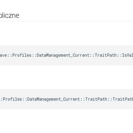
bliczne
ave::Profiles::DataManagement_Current::TraitPath::IsVa
:Profiles::DataManagement_Current::TraitPath::TraitPat