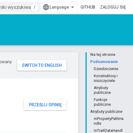
/
GITHUB
ZALOGUJ SIĘ
Na tej stronie
erowany
Podsumowanie
Dziedziczenie
Konstruktory i
niszczyciele
Atrybuty
publiczne
Funkcje
publiczne
PRZEŚLIJ OPINIĘ
Atrybuty publiczne
mPropertyPathHa
ndle
mTraitDataHandl