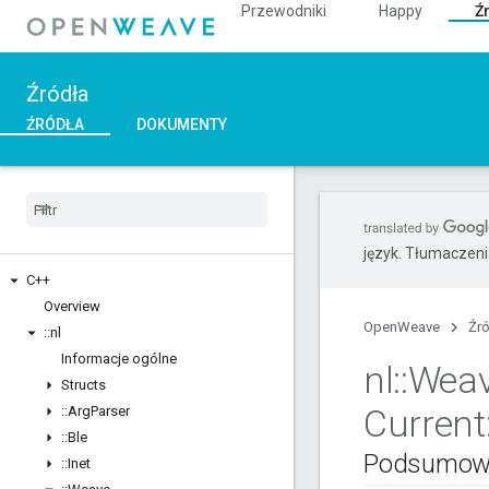
Przewodniki
Happy
Ź
Źródła
ŹRÓDŁA
DOKUMENTY
język. Tłumaczen
C++
Overview
OpenWeave
Źr
::
nl
Informacje ogólne
nl
::
Wea
Structs
Current
::
Arg
Parser
::
Ble
Podsumow
::
Inet