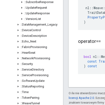
::
Subscribe
Response
 nl::Weave:
::
Update
Request
  TraitData
::
Update
Response
PropertyP
::
Version
List
)
::
Data
Management
_
Legacy
::
Device
Control
::
Device
Description
operator==
::
Echo
_
Next
::
Fabric
Provisioning
::
Heartbeat
bool
nl
::
We
::
Network
Provisioning
const
Tra
::
Security
)
const
::
Service
Directory
::
Service
Provisioning
::
Software
Update
::
Status
Reporting
::
Time
O ile nie stwierdzono inacze
::
Token
Pairing
licencji Apache 2.0
. Szcze
znakiem towarowym firmy 
::
Weave
Tunnel