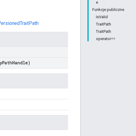
e
Funkcje publiczne
IsValid
VersionedTraitPath
TraitPath
TraitPath
operator==
y
Path
Handle)