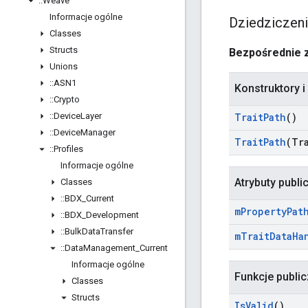
::
Weave
Informacje ogólne
Dziedziczen
Classes
Structs
Bezpośrednie 
Unions
::
ASN1
Konstruktory i
::
Crypto
::
Device
Layer
Trait
Path
()
::
Device
Manager
Trait
Path
(Tr
::
Profiles
Informacje ogólne
Atrybuty publi
Classes
::
BDX
_
Current
m
Property
Pat
::
BDX
_
Development
::
Bulk
Data
Transfer
m
Trait
Data
Ha
::
Data
Management
_
Current
Informacje ogólne
Funkcje publi
Classes
Structs
Is
Valid
()