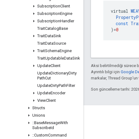
Subscription
Client
virtual
WEA
Subscription
Engine
PropertyP
Subscription
Handler
const
Tra
Trait
Catalog
Base
)
=
0
Trait
Data
Sink
Trait
Data
Source
Trait
Schema
Engine
Trait
Updatable
Data
Sink
Update
Client
Aksi belirtilmediği sürece 
Ayrıntılı bilgi için
Google Dev
Update
Dictionary
Dirty
Path
Cut
markalar, Thread Group'un ti
Update
Dirty
Path
Filter
Son güncelleme tarihi: 202
Update
Encoder
View
Client
Structs
GitHub
Unions
::
Base
Message
With
OpenWeave
Subscribe
Id
Happy
::
Custom
Command