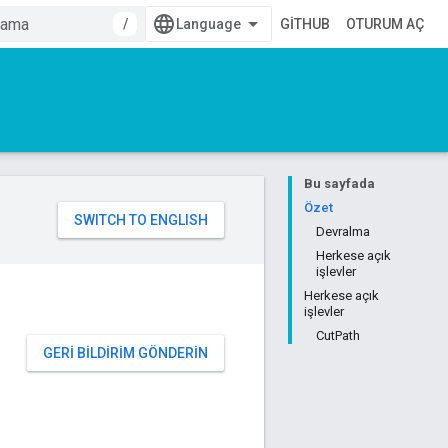
/
GITHUB
OTURUM AÇ
Bu sayfada
Özet
Devralma
Herkese açık
işlevler
Herkese açık
işlevler
CutPath
GERI BILDIRIM GÖNDERIN