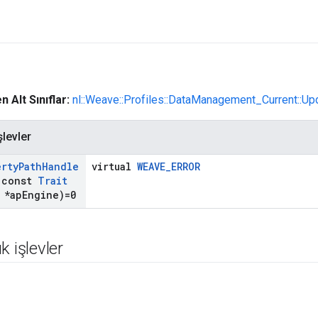
n Alt Sınıflar:
nl::Weave::Profiles::DataManagement_Current::Up
şlevler
erty
Path
Handle
virtual
WEAVE_ERROR
const
Trait
*ap
Engine)=0
k işlevler