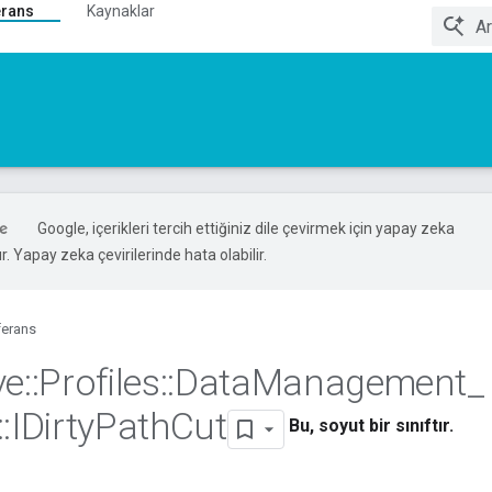
erans
Kaynaklar
Google, içerikleri tercih ettiğiniz dile çevirmek için yapay zeka
ır. Yapay zeka çevirilerinde hata olabilir.
ferans
ve
::
Profiles
::
Data
Management
_
::
IDirty
Path
Cut
Bu, soyut bir sınıftır.