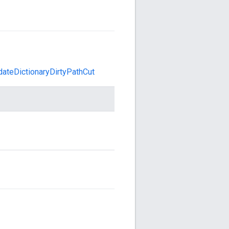
dateDictionaryDirtyPathCut