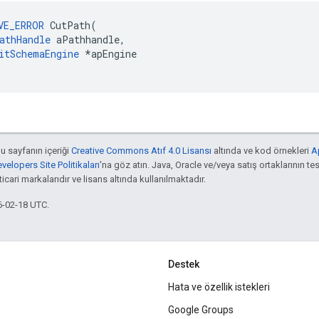
VE_ERROR
CutPath
(
athHandle
aPathhandle
,
itSchemaEngine
*
apEngine
bu sayfanın içeriği
Creative Commons Atıf 4.0 Lisansı
altında ve kod örnekleri
A
elopers Site Politikaları
'na göz atın. Java, Oracle ve/veya satış ortaklarının tes
cari markalarıdır ve lisans altında kullanılmaktadır.
6-02-18 UTC.
Destek
Hata ve özellik istekleri
Google Groups