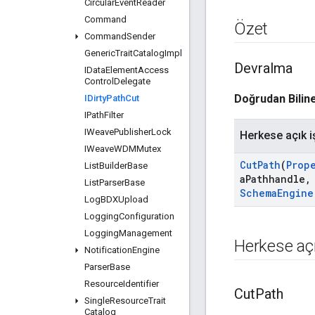
Circular
Event
Reader
Command
Özet
Command
Sender
Generic
Trait
Catalog
Impl
Devralma
IData
Element
Access
Control
Delegate
Doğrudan Biline
IDirty
Path
Cut
IPath
Filter
IWeave
Publisher
Lock
Herkese açık i
IWeave
WDMMutex
Cut
Path
(
Prop
List
Builder
Base
a
Pathhandle
,
List
Parser
Base
Schema
Engine
Log
BDXUpload
Logging
Configuration
Logging
Management
Herkese açı
Notification
Engine
Parser
Base
Resource
Identifier
Cut
Path
Single
Resource
Trait
Catalog