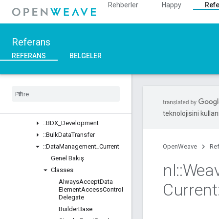
Rehberler
Happy
Ref
Structs
Unions
::ASN1
Referans
::Crypto
::DeviceLayer
REFERANS
BELGELER
::DeviceManager
::
Profiles
Genel Bakış
Classes
::
BDX
_
Current
teknolojisini kullan
::
BDX
_
Development
::
Bulk
Data
Transfer
::
Data
Management
_
Current
OpenWeave
Re
Genel Bakış
nl
::
Wea
Classes
Always
Accept
Data
Current
Element
Access
Control
Delegate
Builder
Base