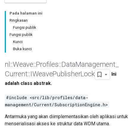
Pada halaman ini
Ringkasan
Fungsi publik
Fungsi publik
Kunci
Buka kunci
nl
::
Weave
::
Profiles
::
Data
Management
_
Current
::
IWeave
Publisher
Lock
Ini
adalah class abstrak.
#include <src/lib/profiles/data-
management/Current/SubscriptionEngine.h>
Antarmuka yang akan diimplementasikan oleh aplikasi untuk
menserialisasi akses ke struktur data WDM utama.