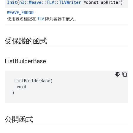
Init
(
nl
::
Weave
::
TLV
::
TLVWriter
*const ap
Writer)
WEAVE_ERROR
使用匿名標記在
TLV
陣列容器中嵌入。
受保護的函式
List
Builder
Base
 ListBuilderBase(

  void

)
公開函式