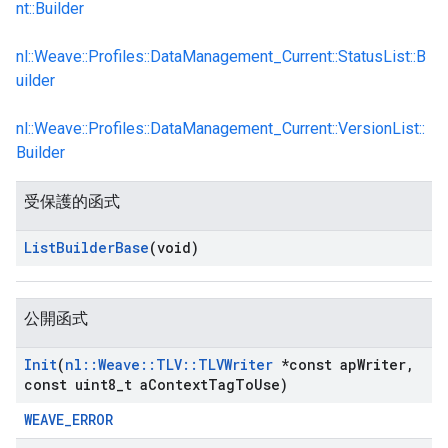
nt::Builder
nl::Weave::Profiles::DataManagement_Current::StatusList::B
uilder
nl::Weave::Profiles::DataManagement_Current::VersionList::
Builder
受保護的函式
Id
List
Builder
Base
(void)
公開函式
Init
(
nl
::
Weave
::
TLV
::
TLVWriter
*const ap
Writer
,
const uint8
_
t a
Context
Tag
To
Use)
WEAVE_ERROR