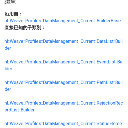
繼承
沿用自：
nl::Weave::Profiles::DataManagement_Current::BuilderBase
直接已知的子類別：
nl::Weave::Profiles::DataManagement_Current::DataList::Buil
der
nl::Weave::Profiles::DataManagement_Current::EventList::Bui
lder
nl::Weave::Profiles::DataManagement_Current::PathList::Buil
der
nl::Weave::Profiles::DataManagement_Current::RejectionRec
ordList::Builder
nl::Weave::Profiles::DataManagement_Current::StatusEleme