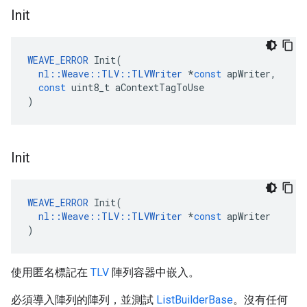
Init
WEAVE_ERROR
Init
(
nl
::
Weave
::
TLV
::
TLVWriter
*
const
apWriter
,
const
uint8_t
aContextTagToUse
)
Init
WEAVE_ERROR
Init
(
nl
::
Weave
::
TLV
::
TLVWriter
*
const
apWriter
)
使用匿名標記在
TLV
陣列容器中嵌入。
必須導入陣列的陣列，並測試
ListBuilderBase
。沒有任何