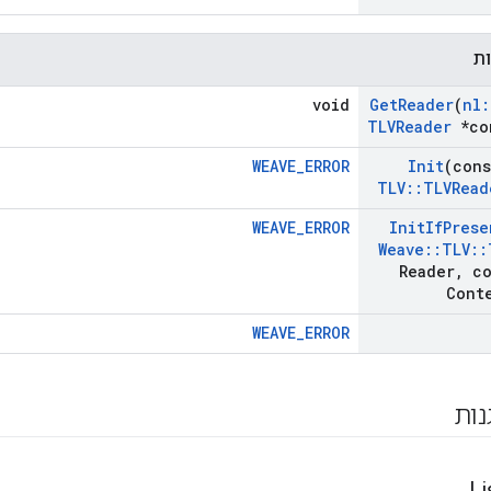
ות
void
Get
Reader
(
nl
:
TLVReader
*co
WEAVE_ERROR
Init
(con
TLV
::
TLVRead
WEAVE_ERROR
Init
If
Prese
Weave
::
TLV
::
Reader
,
co
Cont
WEAVE_ERROR
נות
Li