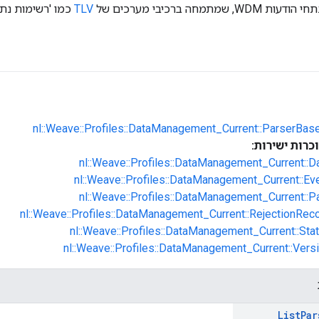
תמחה ברכיבי מערכים של
TLV
כמו 'רשימות נתונ
nl::Weave::Profiles::DataManagement_Current::ParserBas
רות ישירות:
nl::Weave::Profiles::DataManagement_Current::Da
nl::Weave::Profiles::DataManagement_Current::Eve
nl::Weave::Profiles::DataManagement_Current::Pa
nl::Weave::Profiles::DataManagement_Current::RejectionReco
nl::Weave::Profiles::DataManagement_Current::Stat
nl::Weave::Profiles::DataManagement_Current::Versi
List
Par