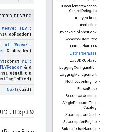
IData
Element
Access
Control
Delegate
פונקציות ציבורי
IDirty
Path
Cut
IPath
Filter
:
Weave
::
TLV
::
IWeave
Publisher
Lock
nst ap
Reader)
IWeave
WDMMutex
st
nl
::
Weave
::
List
Builder
Base
er
& a
Reader)
List
Parser
Base
Log
BDXUpload
nt
(const
nl
::
TLVReader
& a
Logging
Configuration
nst uint8
_
t a
Logging
Management
ext
Tag
To
Find)
Notification
Engine
Parser
Base
Next
(void)
Resource
Identifier
Single
Resource
Trait
Catalog
פונקציות מוג
Subscription
Client
Subscription
Engine
Subscription
Handler
st
Parser
Base