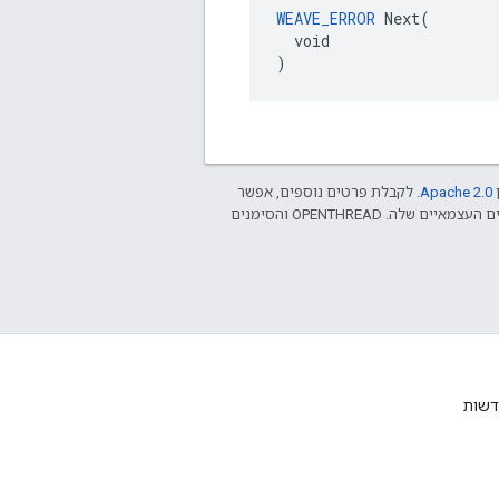
WEAVE_ERROR
 Next(

  void

)
ן
Apache 2.0‏
. לקבלת פרטים נוספים, אפשר
.‏ Java הוא סימן מסחרי רשום של חברת Oracle ו/או של השותפים העצמאיים שלה. ‫OPENTHREAD והסימנים
דשות