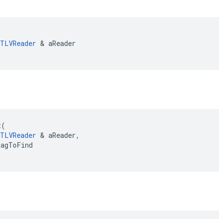
TLVReader
&
aReader
t
(
TLVReader
&
aReader
,
TagToFind