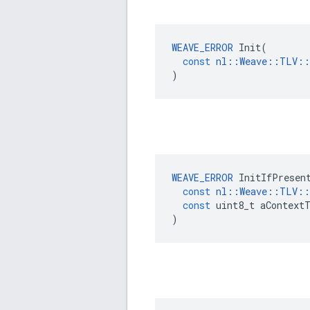
WEAVE_ERROR
Init
(
const
nl
::
Weave
::
TLV
::
)
WEAVE_ERROR
InitIfPresen
const
nl
::
Weave
::
TLV
::
const
uint8_t
aContext
)