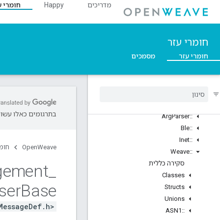
מדריכים
Happy
חומרי ע
חומרי עזר
חומרי עזר
מסמכים
C++
Overview
nl
::
סקירה כללית
Structs
בתרגומים כאלו עשויו
Arg
Parser
::
Ble
::
Inet
::
OpenWeave
חומר
Weave
::
סקירה כללית
gement
_
Classes
ser
Base
Structs
Unions
MessageDef.h>
ASN1
::