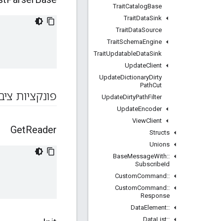
Trait
Catalog
Base
Trait
Data
Sink
Trait
Data
Source
Trait
Schema
Engine
Trait
Updatable
Data
Sink
Update
Client
Update
Dictionary
Dirty
Path
Cut
פונקציות ציב
Update
Dirty
Path
Filter
Update
Encoder
View
Client
Get
Reader
Structs
Unions
Base
Message
With
::
Subscribe
Id
Custom
Command
::
Custom
Command
::
Response
Data
Element
::
Data
List
::