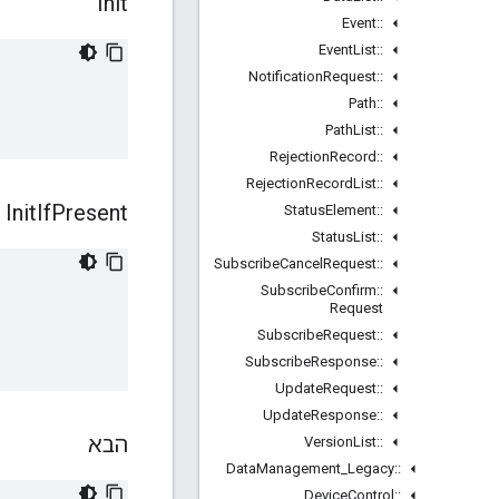
Init
Event
::
Event
List
::
Notification
Request
::
Path
::
Path
List
::
Rejection
Record
::
Rejection
Record
List
::
Init
If
Present
Status
Element
::
Status
List
::
Subscribe
Cancel
Request
::
Subscribe
Confirm
::
Request
Subscribe
Request
::
Subscribe
Response
::
Update
Request
::
Update
Response
::
הבא
Version
List
::
Data
Management
_
Legacy
::
Device
Control
::