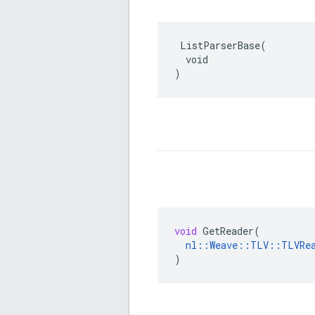
 ListParserBase(

  void

)
void
GetReader
(
nl
::
Weave
::
TLV
::
TLVRe
)