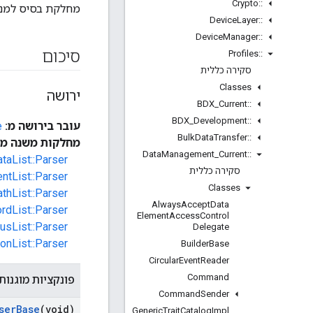
Crypto
::
מחלקת בסיס למנתחי הודעות WDM, שמ
Device
Layer
::
Device
Manager
::
סיכום
Profiles
::
סקירה כללית
Classes
ירושה
BDX
_
Current
::
BDX
_
Development
::
עובר בירושה מ:
e
Bulk
Data
Transfer
::
מחלקות משנה מוכ
Data
Management
_
Current
::
taList::Parser
סקירה כללית
ntList::Parser
Classes
thList::Parser
Always
Accept
Data
rdList::Parser
Element
Access
Control
usList::Parser
Delegate
onList::Parser
Builder
Base
Circular
Event
Reader
Command
פונקציות מוגנות
Command
Sender
ser
Base
(void)
Generic
Trait
Catalog
Impl