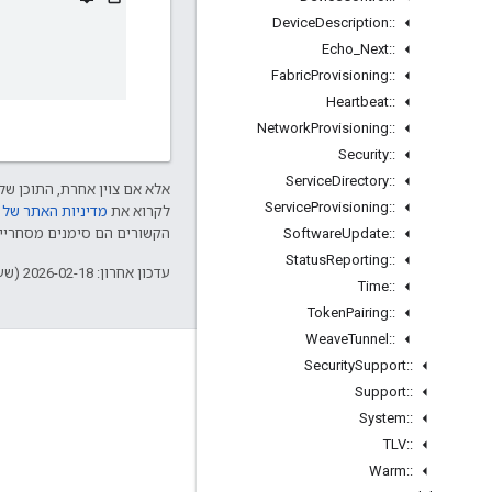
Device
Description
::
Echo
_
Next
::
Fabric
Provisioning
::
Heartbeat
::
Network
Provisioning
::
Security
::
Service
Directory
::
אלא אם צוין אחרת, התוכן של 
Service
Provisioning
::
לקרוא את
מדיניות האתר של Google Developers‏
Software
Update
::
הקשורים הם סימנים מסחריים של Thread Group והשימוש בהם נע
Status
Reporting
::
עדכון אחרון: 2026-02-18 (שעון UTC).
Time
::
Token
Pairing
::
Weave
Tunnel
::
GitHub
Security
Support
::
Support
::
OpenWeave
System
::
Happy
TLV
::
OpenThread
Warm
::