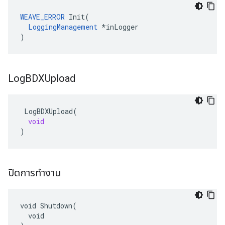
WEAVE_ERROR
 Init(

LoggingManagement
 *inLogger

)
Log
BDXUpload
LogBDXUpload
(
void
)
ปิดการทำงาน
void Shutdown(

  void
