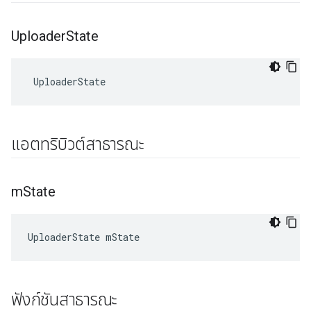
Uploader
State
UploaderState
แอตทริบิวต์สาธารณะ
m
State
UploaderState
mState
ฟังก์ชันสาธารณะ