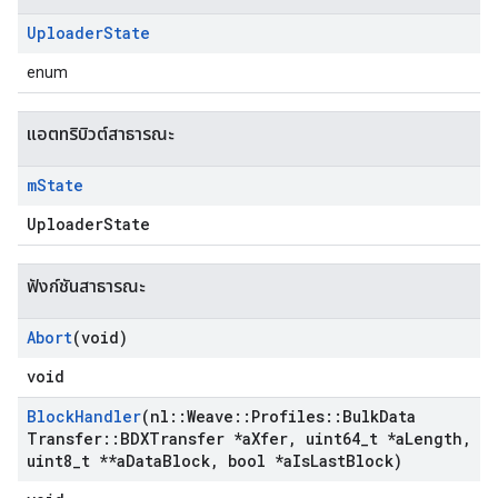
Uploader
State
enum
แอตทริบิวต์สาธารณะ
m
State
UploaderState
ฟังก์ชันสาธารณะ
Abort
(void)
void
Block
Handler
(nl
::
Weave
::
Profiles
::
Bulk
Data
Transfer
::
BDXTransfer *a
Xfer
,
uint64
_
t *a
Length
,
uint8
_
t **a
Data
Block
,
bool *a
Is
Last
Block)