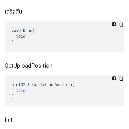
เสร็จสิ้น
void Done(

  void

)
Get
Upload
Position
uint32_t
GetUploadPosition
(
void
)
Init