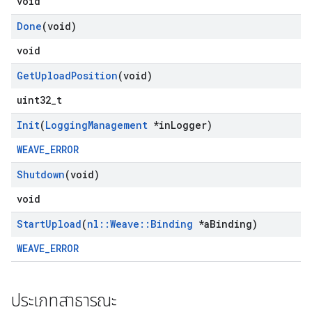
void
Done
(void)
void
Get
Upload
Position
(void)
uint32_t
Init
(
Logging
Management
*in
Logger)
WEAVE_ERROR
Id
Shutdown
(void)
void
Start
Upload
(
nl
::
Weave
::
Binding
*a
Binding)
WEAVE_ERROR
ประเภทสาธารณะ