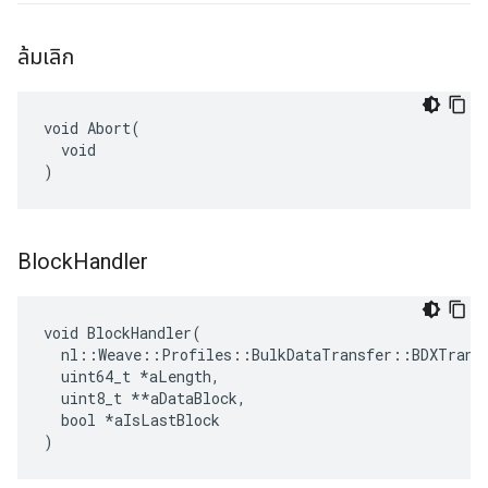
ล้มเลิก
void Abort(

  void

)
Block
Handler
void BlockHandler(

  nl::Weave::Profiles::BulkDataTransfer::BDXTransf
  uint64_t 
*aLength,
  uint8_t *
*aDataBlock,

  bool *aIsLastBlock

)