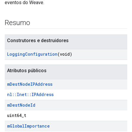
eventos do Weave.
Resumo
Construtores e destruidores
Logging
Configuration
(void)
Atributos públicos
m
Dest
Node
IPAddress
nl::Inet::IPAddress
m
Dest
Node
Id
uint64_t
m
Global
Importance