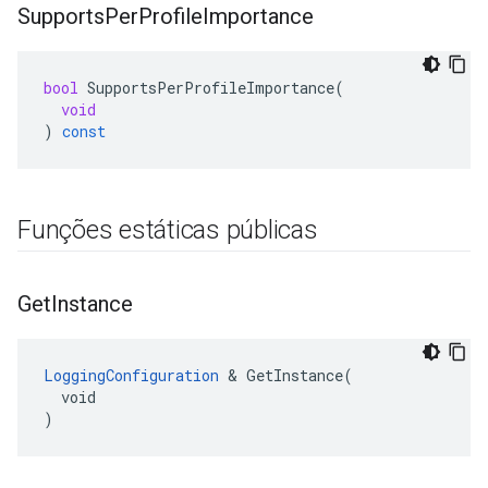
Supports
Per
Profile
Importance
bool
SupportsPerProfileImportance
(
void
)
const
Funções estáticas públicas
Get
Instance
LoggingConfiguration
 & GetInstance(

  void

)