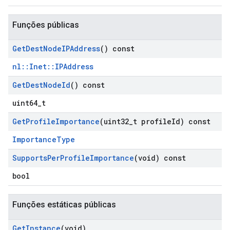
Funções públicas
Get
Dest
Node
IPAddress
() const
nl::Inet::IPAddress
Get
Dest
Node
Id
() const
uint64_t
Get
Profile
Importance
(uint32
_
t profile
Id) const
ImportanceType
Supports
Per
Profile
Importance
(void) const
bool
Funções estáticas públicas
Get
Instance
(void)