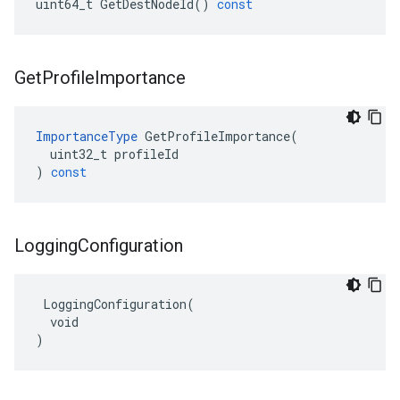
uint64_t
GetDestNodeId
()
const
Get
Profile
Importance
ImportanceType
GetProfileImportance
(
uint32_t
profileId
)
const
Logging
Configuration
 LoggingConfiguration(

  void

)