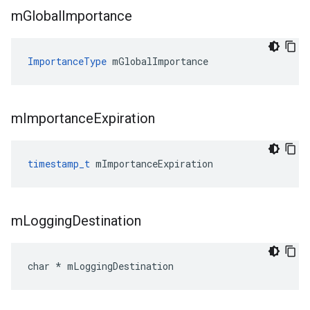
m
Global
Importance
ImportanceType
 mGlobalImportance
m
Importance
Expiration
timestamp_t
 mImportanceExpiration
m
Logging
Destination
char * mLoggingDestination