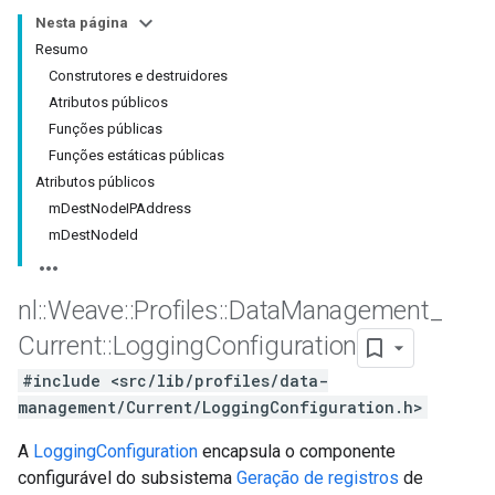
Nesta página
Resumo
Construtores e destruidores
Atributos públicos
Funções públicas
Funções estáticas públicas
Atributos públicos
mDestNodeIPAddress
mDestNodeId
nl
::
Weave
::
Profiles
::
Data
Management
_
Current
::
Logging
Configuration
#include <src/lib/profiles/data-
management/Current/LoggingConfiguration.h>
A
LoggingConfiguration
encapsula o componente
configurável do subsistema
Geração de registros
de