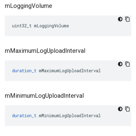
m
Logging
Volume
uint32_t mLoggingVolume
m
Maximum
Log
Upload
Interval
duration_t
mMaximumLogUploadInterval
m
Minimum
Log
Upload
Interval
duration_t
mMinimumLogUploadInterval