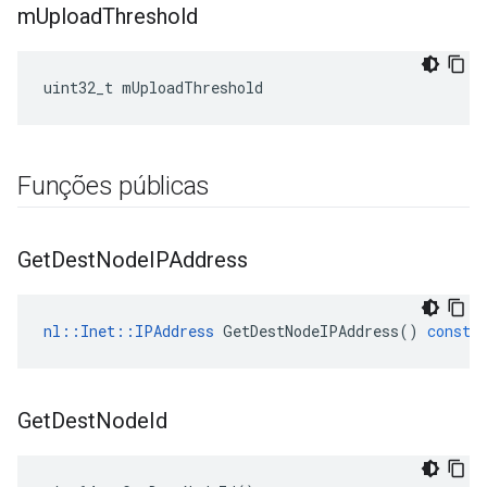
m
Upload
Threshold
uint32_t
mUploadThreshold
Funções públicas
Get
Dest
Node
IPAddress
nl
::
Inet
::
IPAddress
GetDestNodeIPAddress
()
const
Get
Dest
Node
Id