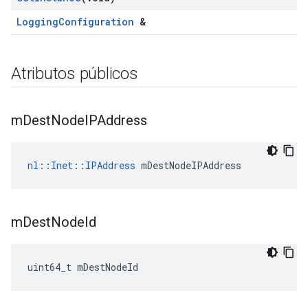
LoggingConfiguration
&
Atributos públicos
m
Dest
Node
IPAddress
nl::Inet::IPAddress
 mDestNodeIPAddress
m
Dest
Node
Id
uint64_t mDestNodeId