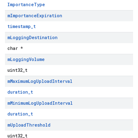
ImportanceType
m
Importance
Expiration
timestamp_t
m
Logging
Destination
char *
m
Logging
Volume
uint32_t
Id
m
Maximum
Log
Upload
Interval
duration_t
m
Minimum
Log
Upload
Interval
duration_t
m
Upload
Threshold
uint32_t