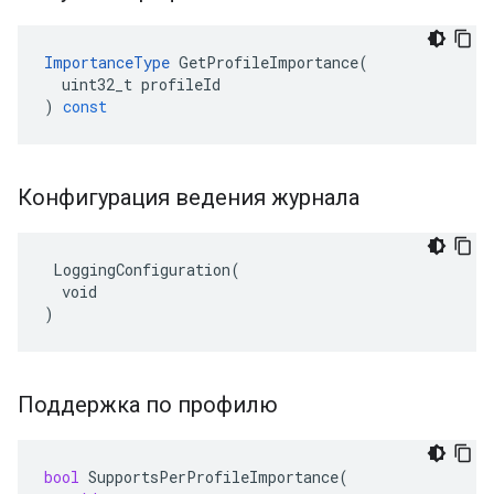
ImportanceType
GetProfileImportance
(
uint32_t
profileId
)
const
Конфигурация ведения журнала
 LoggingConfiguration(

  void

)
Поддержка по профилю
bool
SupportsPerProfileImportance
(