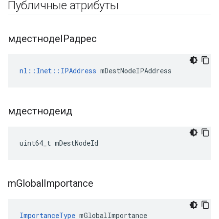
Публичные атрибуты
мдестнодеIPадрес
nl::Inet::IPAddress
 mDestNodeIPAddress
мдестнодеид
uint64_t mDestNodeId
m
Global
Importance
ImportanceType
 mGlobalImportance