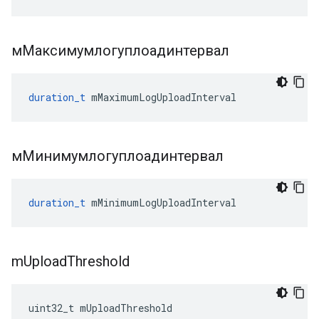
мМаксимумлогуплоадинтервал
duration_t
mMaximumLogUploadInterval
мМинимумлогуплоадинтервал
duration_t
mMinimumLogUploadInterval
m
Upload
Threshold
uint32_t
mUploadThreshold