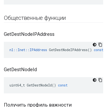
Общественные функции
Get
Dest
Node
IPAddress
nl
::
Inet
::
IPAddress
GetDestNodeIPAddress
()
const
Get
Dest
Node
Id
uint64_t
GetDestNodeId
()
const
Получить профиль важности