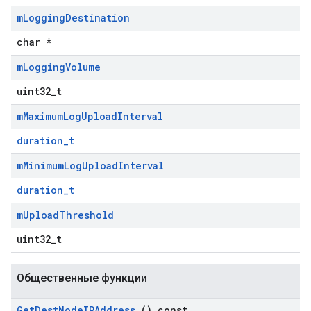
m
Logging
Destination
char *
m
Logging
Volume
uint32_t
m
Maximum
Log
Upload
Interval
duration_t
m
Minimum
Log
Upload
Interval
Id
duration_t
m
Upload
Threshold
uint32_t
Общественные функции
Get
Dest
Node
IPAddress
() const