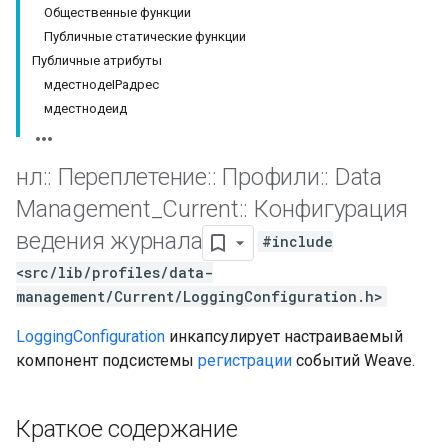
Общественные функции
Публичные статические функции
Публичные атрибуты
мдестнодеIPадрес
мдестнодеид
нл
::
Переплетение
::
Профили
::
Data
Management
_
Current
::
Конфигурация
ведения журнала
#include
<src/lib/profiles/data-
management/Current/LoggingConfiguration.h>
LoggingConfiguration
инкапсулирует настраиваемый
компонент подсистемы
регистрации
событий Weave.
Краткое содержание