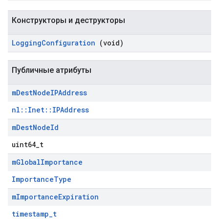
Конструкторы и деструкторы
Logging
Configuration
(void)
Публичные атрибуты
m
Dest
Node
IPAddress
nl::Inet::IPAddress
m
Dest
Node
Id
uint64_t
m
Global
Importance
ImportanceType
m
Importance
Expiration
timestamp_t