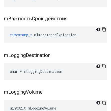
mВажностьСрок действия
timestamp_t
 mImportanceExpiration
m
Logging
Destination
char * mLoggingDestination
m
Logging
Volume
uint32_t mLoggingVolume