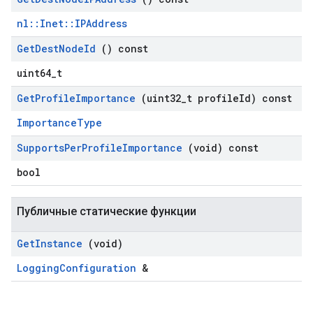
nl::Inet::IPAddress
Get
Dest
Node
Id
() const
uint64_t
Get
Profile
Importance
(uint32
_
t profile
Id) const
ImportanceType
Supports
Per
Profile
Importance
(void) const
bool
Публичные статические функции
Get
Instance
(void)
LoggingConfiguration
&