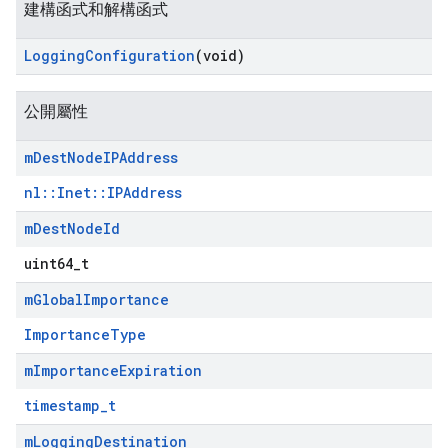
建構函式和解構函式
Logging
Configuration
(void)
公開屬性
m
Dest
Node
IPAddress
nl::Inet::IPAddress
m
Dest
Node
Id
uint64_t
m
Global
Importance
ImportanceType
m
Importance
Expiration
timestamp_t
m
Logging
Destination