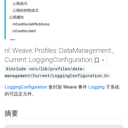
公開函式
公開的靜態函式
公開屬性
mDestNodeIPAddress
mDestNodeId
nl
::
Weave
::
Profiles
::
Data
Management
_
Current
::
Logging
Configuration
#include <src/lib/profiles/data-
management/Current/LoggingConfiguration.h>
LoggingConfiguration
會封裝 Weave 事件
Logging
子系統
的可設定元件。
摘要