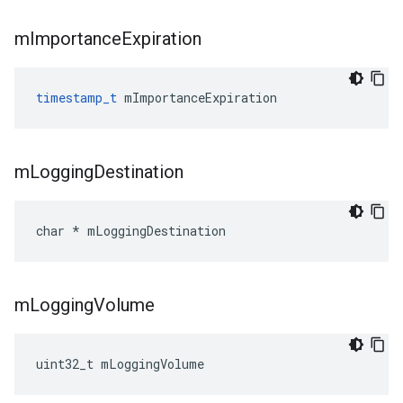
m
Importance
Expiration
timestamp_t
 mImportanceExpiration
m
Logging
Destination
char * mLoggingDestination
m
Logging
Volume
uint32_t mLoggingVolume