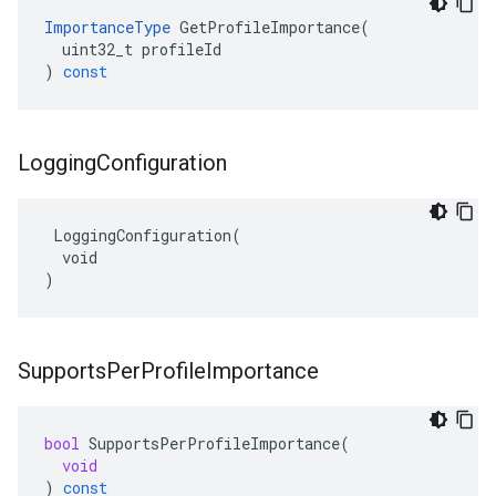
ImportanceType
GetProfileImportance
(
uint32_t
profileId
)
const
Logging
Configuration
 LoggingConfiguration(

  void

)
Supports
Per
Profile
Importance
bool
SupportsPerProfileImportance
(
void
)
const