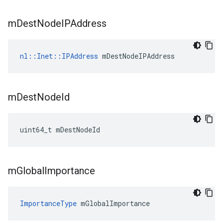
m
Dest
Node
IPAddress
nl::Inet::IPAddress
 mDestNodeIPAddress
m
Dest
Node
Id
uint64_t mDestNodeId
m
Global
Importance
ImportanceType
 mGlobalImportance