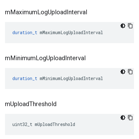
m
Maximum
Log
Upload
Interval
duration_t
mMaximumLogUploadInterval
m
Minimum
Log
Upload
Interval
duration_t
mMinimumLogUploadInterval
m
Upload
Threshold
uint32_t
mUploadThreshold