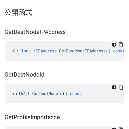
公開函式
Get
Dest
Node
IPAddress
nl
::
Inet
::
IPAddress
GetDestNodeIPAddress
()
const
Get
Dest
Node
Id
uint64_t
GetDestNodeId
()
const
Get
Profile
Importance