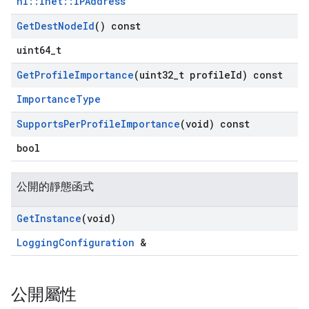
nl::Inet::IPAddress
Get
Dest
Node
Id
() const
uint64_t
Get
Profile
Importance
(uint32
_
t profile
Id) const
ImportanceType
Supports
Per
Profile
Importance
(void) const
bool
公開的靜態函式
Get
Instance
(void)
LoggingConfiguration
&
公開屬性