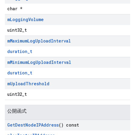
char *
m
Logging
Volume
uint32_t
m
Maximum
Log
Upload
Interval
duration_t
m
Minimum
Log
Upload
Interval
duration_t
Id
m
Upload
Threshold
uint32_t
公開函式
Get
Dest
Node
IPAddress
() const