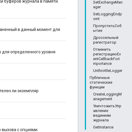
и буферов журнала в памяти.
SetExchangeMan
ager
SetLoggingEndp
oint
ПропуститьСоб
раненный в данный момент для
ытие
Дроссельный
регистратор
Отменить
 для определенного уровня
регистрациюEv
entCallbackForI
mportance
UnthrottleLogger
Публичные
статические
функции
ителен ли экземпляр
CreateLoggingM
anagement
УничтожитьУпр
авление
ведением
журнала
GetInstance
 вызова с опциями.