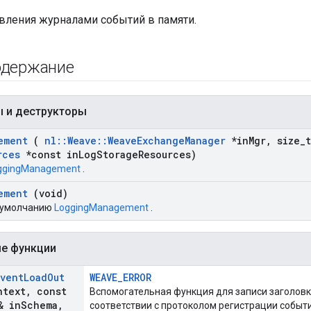
авления журналами событий в памяти.
одержание
ы и деструкторы
ement
(
nl
::
Weave
::
Weave
Exchange
Manager
*in
Mgr
,
size
_
rces
*const in
Log
Storage
Resources)
ggingManagement
.
ement
(void)
о умолчанию
LoggingManagement
.
е функции
Event
Load
Out
WEAVE_ERROR
ntext
,
const
Вспомогательная функция для записи заголовк
 in
Schema
,
соответствии с протоколом регистрации событи