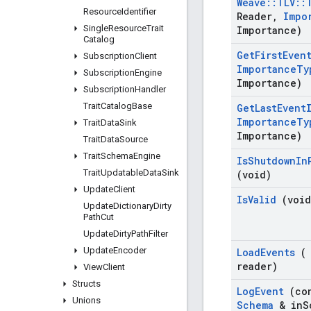
Weave
::
TLV
::
Resource
Identifier
Reader
,
Impo
Single
Resource
Trait
Importance)
Catalog
Get
First
Even
Subscription
Client
Importance
Ty
Subscription
Engine
Importance)
Subscription
Handler
Trait
Catalog
Base
Get
Last
Event
Importance
Ty
Trait
Data
Sink
Importance)
Trait
Data
Source
Trait
Schema
Engine
Is
Shutdown
In
Trait
Updatable
Data
Sink
(void)
Update
Client
Is
Valid
(void
Update
Dictionary
Dirty
Path
Cut
Update
Dirty
Path
Filter
Update
Encoder
Load
Events
reader)
View
Client
Structs
Log
Event
(co
Unions
Schema
& in
S