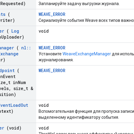
h
Requested)
Запланируйте задачу выгрузки журнала.
nts
(
WEAVE_ERROR
riter)
Сериализуйте события Weave всех типов важно
er
(
Log
void
n
Uploader)
anager
(
nl
::
WEAVE_ERROR
Exchange
Установите
WeaveExchangeManager
для исполь
gr)
журналирования.
dpoint
(
WEAVE_ERROR
n
Event
ze
_
t in
Num
vels
,
size
_
t &
sition)
Event
Load
Out
void
ntext)
Вспомогательная функция для пропуска записи
выделенному идентификатору события.
er
(void)
void