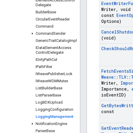
Element
Access
Control
Event
Writer
F
Delegate
Writer
,
void 
Builder
Base
const
Event
O
Circular
Event
Reader
Options)
Command
Cancel
Shutdo
Command
Sender
(void)
Generic
Trait
Catalog
Impl
IData
Element
Access
Check
Should
R
Control
Delegate
IDirty
Path
Cut
IPath
Filter
Fetch
Events
S
IWeave
Publisher
Lock
Weave
::
TLV
::
IWeave
WDMMutex
Writer
,
Impo
List
Builder
Base
Importance
,
io
Event
ID)
List
Parser
Base
Log
BDXUpload
Get
Bytes
Writ
Logging
Configuration
const
Logging
Management
Notification
Engine
Get
Event
Read
Parser
Base