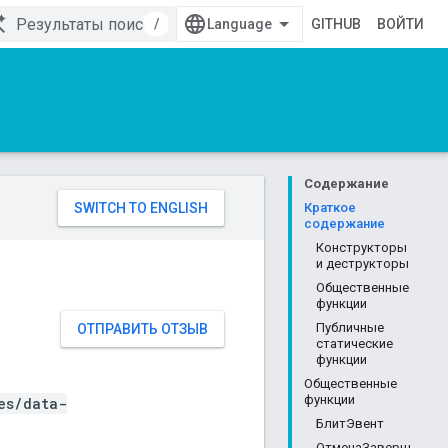
/
GITHUB
ВОЙТИ
Содержание
Краткое
содержание
Конструкторы
и деструкторы
Общественные
функции
Публичные
ОТПРАВИТЬ ОТЗЫВ
статические
функции
Общественные
функции
es/data-
БлитЭвент
ОтменаЗаверш