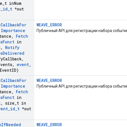
e
_
t in
Num
t
_
id
_
t
*out
t
Callback
For
WEAVE_ERROR
(
Importance
Публичный API для регистрации набора событи
tance
,
Fetch
ts
Funct
in
k
,
Notify
ts
Delivered
fy
Callback
,
Events
,
event
_
Event
ID)
t
Callback
For
WEAVE_ERROR
(
Importance
Публичный API для регистрации набора событи
tance
,
Fetch
ts
Funct
in
k
,
size
_
t in
vent
_
id
_
t
*out
h
If
Needed
WEAVE_ERROR