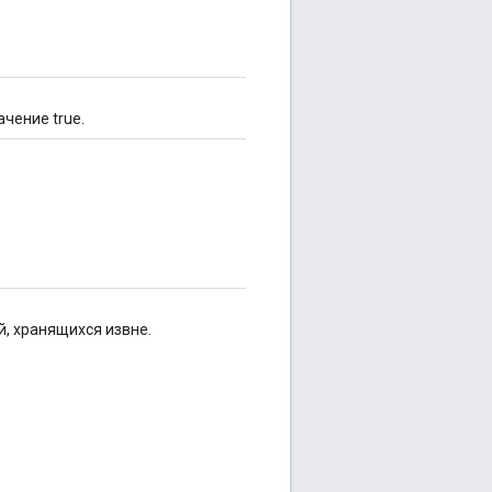
чение true.
й, хранящихся извне.