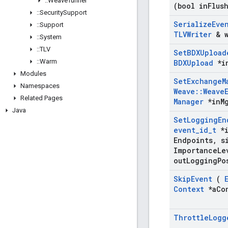
::
Weave
Tunnel
(bool in
Flus
::
Security
Support
Serialize
Eve
::
Support
TLVWriter
& w
::
System
::
TLV
Set
BDXUpload
::
Warm
BDXUpload
*i
Modules
Set
Exchange
M
Namespaces
Weave
::
Weave
Related Pages
Manager
*in
M
Java
Set
Logging
En
event
_
id
_
t
*i
Endpoints
,
si
Importance
Le
out
Logging
Po
Skip
Event
(
Context
*a
Co
Throttle
Logg