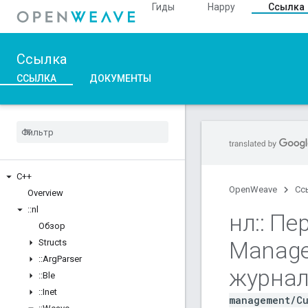
Гиды
Happy
Ссылка
Ссылка
ССЫЛКА
ДОКУМЕНТЫ
C++
OpenWeave
Сс
Overview
::
nl
нл
::
Пер
Обзор
Manag
Structs
::
Arg
Parser
журна
::
Ble
::
Inet
management/Cu