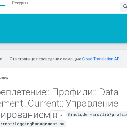
Ресурсы
Эта страница переведена с помощью
Cloud Translation API
.
ылка
еплетение
::
Профили
::
Data
ement
_
Current
::
Управление
лированием
#include <src/lib/profil
rrent/LoggingManagement.h>