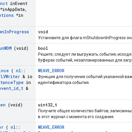
unct
in
Event
*in
App
Data
,
ptions
*in
wn
In
Progress
void
Установите для флага mShutdownInProgress зна
un
WDM
(void)
bool
Решите, следует ли выгружать события, исходя
буферах событий, незапланированных для загр
ince
(
nl
::
WEAVE_ERROR
TLVWriter
& io
Функция для получения событий указанной важ
rtance
Type
in
идентификатора события.
event
_
id
_
t
&
ten
(void)
uint32_t
Получите общее количество байтов, записанны
в этот журнал с момента его создания.
er
(
nl
::
WEAVE_ERROR