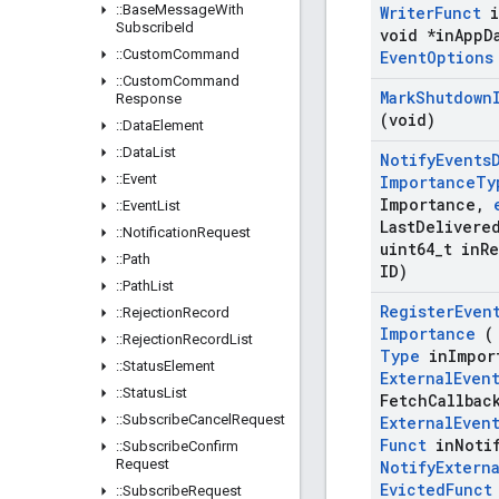
::
Base
Message
With
Writer
Funct
i
Subscribe
Id
void *in
App
D
::
Custom
Command
Event
Options
::
Custom
Command
Mark
Shutdown
Response
(void)
::
Data
Element
::
Data
List
Notify
Events
::
Event
Importance
Ty
Importance
,
::
Event
List
Last
Delivere
::
Notification
Request
uint64
_
t in
R
::
Path
ID)
::
Path
List
Register
Even
::
Rejection
Record
Importance
::
Rejection
Record
List
Type
in
Impor
::
Status
Element
External
Even
::
Status
List
Fetch
Callbac
::
Subscribe
Cancel
Request
External
Even
Funct
in
Noti
::
Subscribe
Confirm
Request
Notify
Extern
Evicted
Funct
::
Subscribe
Request