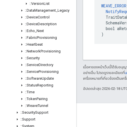
::
Version
List
WEAVE_ERROR
::
Data
Management
_
Legacy
NotifyReq
  TraitData
::
Device
Control
  SchemaVer
::
Device
Description
  bool aRet
::
Echo
_
Next
)
::
Fabric
Provisioning
::
Heartbeat
::
Network
Provisioning
::
Security
::
Service
Directory
เนื้อหาของหน้าเว็บนี้ได้รับอนุ
::
Service
Provisioning
อย่างอื่น โปรดดูรายละเอียดที่
น
::
Software
Update
เครื่องหมายที่เกี่ยวข้องเป็น
::
Status
Reporting
อัปเดตล่าสุด 2026-02-18 UT
::
Time
::
Token
Pairing
::
Weave
Tunnel
GitHub
::
Security
Support
::
Support
OpenWeave
::
System