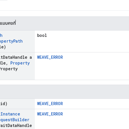
แบบคงที่
th
bool
operty
Path
le)
it
Data
Handle a
WEAVE_ERROR
dle
,
Property
Property
oid)
WEAVE_ERROR
t
Instance
WEAVE_ERROR
equest
Builder
ait
Data
Handle