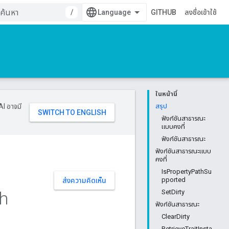
/
GITHUB
ลงชื่อเข้าใช้
ในหน้านี้
AI อาจมี
สรุป
ฟังก์ชันสาธารณะ
แบบคงที่
ฟังก์ชันสาธารณะ
ฟังก์ชันสาธารณะแบบ
คงที่
IsPropertyPathSu
pported
ส่งความคิดเห็น
h
SetDirty
ฟังก์ชันสาธารณะ
ClearDirty
RetrieveTraitInsta