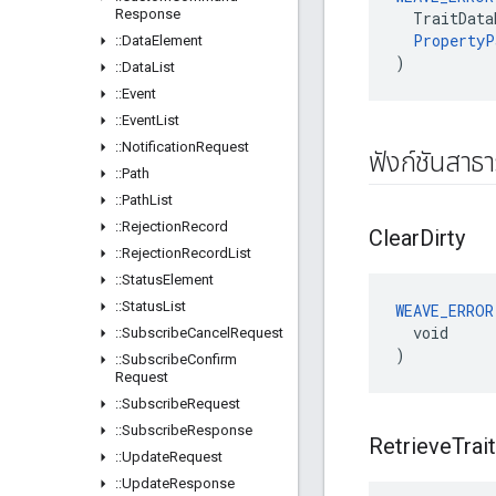
Response
  TraitData
PropertyP
::
Data
Element
)
::
Data
List
::
Event
::
Event
List
::
Notification
Request
ฟังก์ชันสาธ
::
Path
::
Path
List
::
Rejection
Record
Clear
Dirty
::
Rejection
Record
List
::
Status
Element
::
Status
List
WEAVE_ERROR
  void

::
Subscribe
Cancel
Request
)
::
Subscribe
Confirm
Request
::
Subscribe
Request
::
Subscribe
Response
Retrieve
Trait
::
Update
Request
::
Update
Response