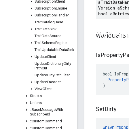
Subscription
Client
a
Trait
Data
Ha
Version a
Sch
Subscription
Engine
bool a
Retrie
Subscription
Handler
Trait
Catalog
Base
Trait
Data
Sink
ฟังก์ชันสาธ
Trait
Data
Source
Trait
Schema
Engine
Trait
Updatable
Data
Sink
Is
Property
Pa
Update
Client
Update
Dictionary
Dirty
Path
Cut
bool IsProp
Update
Dirty
Path
Filter
PropertyP
Update
Encoder
)
View
Client
Structs
Unions
Set
Dirty
::
Base
Message
With
Subscribe
Id
::
Custom
Command
WEAVE_ERROR
::
Custom
Command