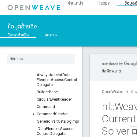
::DeviceManager
คำแนะนำ
Happy
ข้อมูลอ
::Profiles
ภาพรวม
Classes
ข้อมูลอ้างอิง
::BDX_Current
ข้อมูลอ้างอิง
เอกสาร
::BDX_Development
::
Bulk
Data
Transfer
::
Data
Management
_
Current
ภาพรวม
Classes
ข้อผิดพลาด
Always
Accept
Data
Element
Access
Control
Delegate
OpenWeave
ข้อ
Builder
Base
Circular
Event
Reader
nl
::
Wea
Command
Command
Sender
Current
Generic
Trait
Catalog
Impl
Solver
IData
Element
Access
Control
Delegate