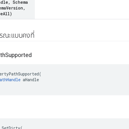
ndle
,
Schema
ema
Version
,
ve
All)
ารณะแบบคงที่
th
Supported
ertyPathSupported(

athHandle
 aHandle

 SetDirty(
