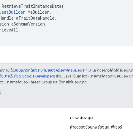
 RetrieveTraitInstanceData(

uestBuilder
 *aBuilder,

Handle aTraitDataHandle,

sion aSchemaVersion,

rieveAll

ญาตภายใต้
ใบอนุญาตที่ต้องระบุที่มาของครีเอทีฟคอมมอนส์ 4.0
และตัวอย่างโค้ดได้รับอนุญ
โยบายเว็บไซต์ Google Developers
ส่วน Java เป็นเครื่องหมายการค้าจดทะเบียนของ O
เครื่องหมายการค้าของ Thread Group และใช้ภายใต้ใบอนุญาต
C
การสนับสนุน
คำขอของข้อบกพร่องและฟีเจอร์