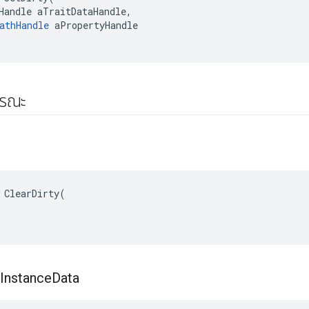
Handle aTraitDataHandle,

athHandle
 aPropertyHandle

ารณะ
 ClearDirty(

Instance
Data