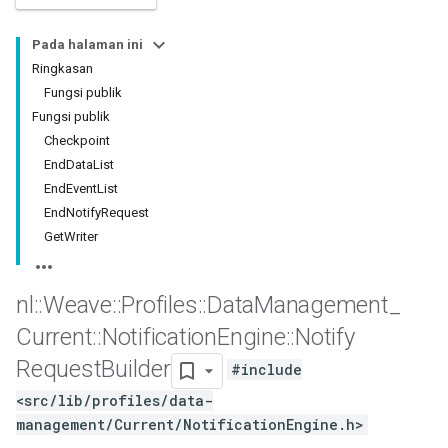
Pada halaman ini
Ringkasan
Fungsi publik
Fungsi publik
Checkpoint
EndDataList
EndEventList
EndNotifyRequest
GetWriter
nl
::
Weave
::
Profiles
::
Data
Management
_
Current
::
Notification
Engine
::
Notify
Request
Builder
#include
<src/lib/profiles/data-
management/Current/NotificationEngine.h>