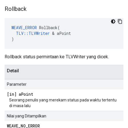
Rollback
WEAVE_ERROR
 Rollback(

TLV::TLVWriter
 & aPoint

)
Rollback status permintaan ke TLVWriter yang dicek.
Detail
Parameter
[in] a
Point
Seorang penulis yang merekam status pada waktu tertentu
di masa lalu
Nilai yang Ditampilkan
WEAVE
_
NO
_
ERROR