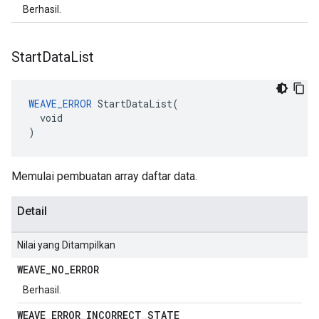
Berhasil.
Start
Data
List
WEAVE_ERROR
 StartDataList(

  void

)
Memulai pembuatan array daftar data.
Detail
Nilai yang Ditampilkan
WEAVE
_
NO
_
ERROR
Berhasil.
WEAVE
_
ERROR
_
INCORRECT
_
STATE