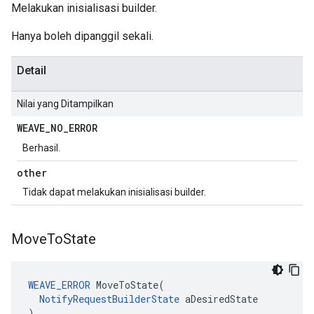
Melakukan inisialisasi builder.
Hanya boleh dipanggil sekali.
Detail
Nilai yang Ditampilkan
WEAVE
_
NO
_
ERROR
Berhasil.
other
Tidak dapat melakukan inisialisasi builder.
Move
To
State
WEAVE_ERROR
 MoveToState(

NotifyRequestBuilderState
 aDesiredState

)