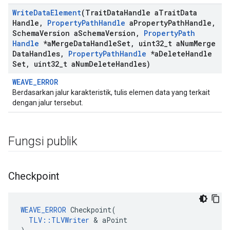
Write
Data
Element
(Trait
Data
Handle a
Trait
Data
Handle
,
Property
Path
Handle
a
Property
Path
Handle
,
Schema
Version a
Schema
Version
,
Property
Path
Handle
*a
Merge
Data
Handle
Set
,
uint32
_
t a
Num
Merge
Data
Handles
,
Property
Path
Handle
*a
Delete
Handle
Set
,
uint32
_
t a
Num
Delete
Handles)
WEAVE_ERROR
Berdasarkan jalur karakteristik, tulis elemen data yang terkait
dengan jalur tersebut.
Fungsi publik
Checkpoint
WEAVE_ERROR
 Checkpoint(

TLV::TLVWriter
 & aPoint
