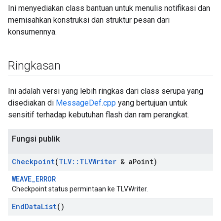
Ini menyediakan class bantuan untuk menulis notifikasi dan
memisahkan konstruksi dan struktur pesan dari
konsumennya.
Ringkasan
Ini adalah versi yang lebih ringkas dari class serupa yang
disediakan di
MessageDef.cpp
yang bertujuan untuk
sensitif terhadap kebutuhan flash dan ram perangkat.
Fungsi publik
Checkpoint
(
TLV
::
TLVWriter
& a
Point)
WEAVE_ERROR
Checkpoint status permintaan ke TLVWriter.
End
Data
List
()