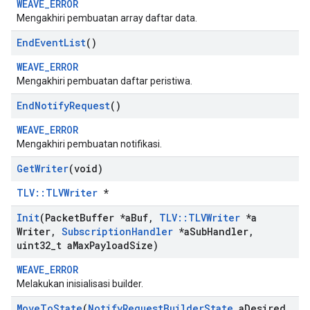
WEAVE_ERROR
Mengakhiri pembuatan array daftar data.
End
Event
List
()
WEAVE_ERROR
Mengakhiri pembuatan daftar peristiwa.
End
Notify
Request
()
WEAVE_ERROR
Mengakhiri pembuatan notifikasi.
Get
Writer
(void)
TLV::TLVWriter
*
Init
(Packet
Buffer *a
Buf
,
TLV
::
TLVWriter
*a
Writer
,
Subscription
Handler
*a
Sub
Handler
,
Id
uint32
_
t a
Max
Payload
Size)
WEAVE_ERROR
Melakukan inisialisasi builder.
Move
To
State
(
Notify
Request
Builder
State
a
Desired