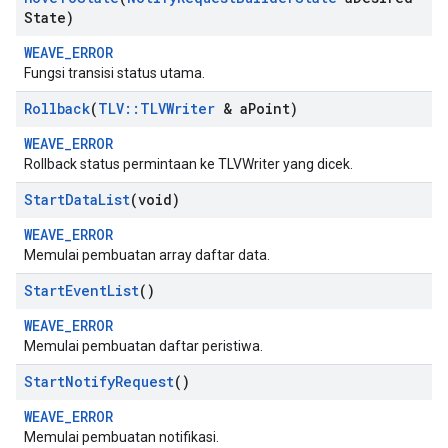
State)
WEAVE_ERROR
Fungsi transisi status utama.
Rollback
(
TLV
::
TLVWriter
& a
Point)
WEAVE_ERROR
Rollback status permintaan ke TLVWriter yang dicek.
Start
Data
List
(void)
WEAVE_ERROR
Memulai pembuatan array daftar data.
Start
Event
List
()
WEAVE_ERROR
Memulai pembuatan daftar peristiwa.
Start
Notify
Request
()
WEAVE_ERROR
Memulai pembuatan notifikasi.