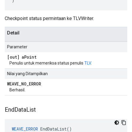
)
Checkpoint status permintaan ke TLVWriter.
Detail
Parameter
[out] a
Point
Penulis untuk memeriksa status penulis
TLV
.
Nilai yang Ditampilkan
WEAVE
_
NO
_
ERROR
Berhasil.
End
Data
List
WEAVE_ERROR
 EndDataList()