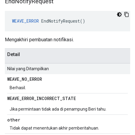
End
Notify
Request
WEAVE_ERROR
 EndNotifyRequest()
Mengakhiri pembuatan notifikasi.
Detail
Nilai yang Ditampilkan
WEAVE
_
NO
_
ERROR
Berhasil.
WEAVE
_
ERROR
_
INCORRECT
_
STATE
Jika permintaan tidak ada di penampung Beri tahu.
other
Tidak dapat menentukan akhir pemberitahuan.