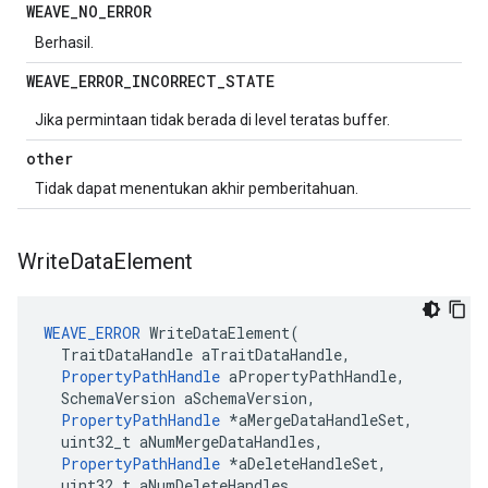
WEAVE
_
NO
_
ERROR
Berhasil.
WEAVE
_
ERROR
_
INCORRECT
_
STATE
Jika permintaan tidak berada di level teratas buffer.
other
Tidak dapat menentukan akhir pemberitahuan.
Write
Data
Element
WEAVE_ERROR
 WriteDataElement(

  TraitDataHandle aTraitDataHandle,

PropertyPathHandle
 aPropertyPathHandle,

  SchemaVersion aSchemaVersion,

PropertyPathHandle
 *aMergeDataHandleSet,

  uint32_t aNumMergeDataHandles,

PropertyPathHandle
 *aDeleteHandleSet,

  uint32_t aNumDeleteHandles
