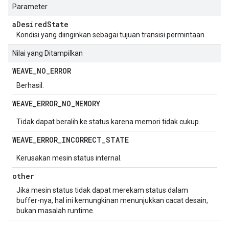
Parameter
a
Desired
State
Kondisi yang diinginkan sebagai tujuan transisi permintaan
Nilai yang Ditampilkan
WEAVE
_
NO
_
ERROR
Berhasil.
WEAVE
_
ERROR
_
NO
_
MEMORY
Tidak dapat beralih ke status karena memori tidak cukup.
WEAVE
_
ERROR
_
INCORRECT
_
STATE
Kerusakan mesin status internal.
other
Jika mesin status tidak dapat merekam status dalam
buffer-nya, hal ini kemungkinan menunjukkan cacat desain,
bukan masalah runtime.