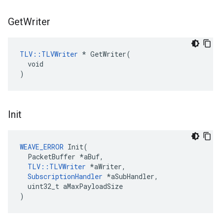
Get
Writer
TLV::TLVWriter
 * GetWriter(

  void

)
Init
WEAVE_ERROR
Init
(
PacketBuffer
*
aBuf
,
TLV
::
TLVWriter
*
aWriter
,
SubscriptionHandler
*
aSubHandler
,
uint32_t
aMaxPayloadSize
)