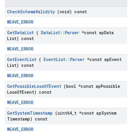
Check
Schema
Validity
(void) const
WEAVE_ERROR
Get
Data
List
(
Data
List
::
Parser
*const ap
Data
List) const
WEAVE_ERROR
Get
Event
List
(
Event
List
::
Parser
*const ap
Event
List) const
WEAVE_ERROR
Get
Possible
Loss
Of
Event
(bool *const ap
Possible
Loss
Of
Event) const
WEAVE_ERROR
Get
System
Timestamp
(uint64
_
t *const ap
System
Timestamp) const
WEAVE_ERROR