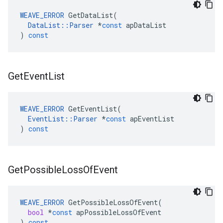
WEAVE_ERROR
GetDataList
(
DataList
::
Parser
*
const
apDataList
)
const
Get
Event
List
WEAVE_ERROR
GetEventList
(
EventList
::
Parser
*
const
apEventList
)
const
Get
Possible
Loss
Of
Event
WEAVE_ERROR
GetPossibleLossOfEvent
(
bool
*
const
apPossibleLossOfEvent
)
const