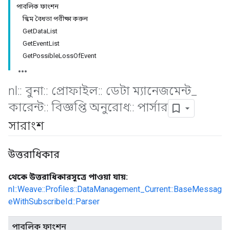
পাবলিক ফাংশন
স্কিম বৈধতা পরীক্ষা করুন
GetDataList
GetEventList
GetPossibleLossOfEvent
nl
::
বুনা
::
প্রোফাইল
::
ডেটা ম্যানেজমেন্ট
_
কারেন্ট
::
বিজ্ঞপ্তি অনুরোধ
::
পার্সার
সারাংশ
Id
উত্তরাধিকার
থেকে উত্তরাধিকারসূত্রে পাওয়া যায়:
nl::Weave::Profiles::DataManagement_Current::BaseMessag
eWithSubscribeId::Parser
পাবলিক ফাংশন