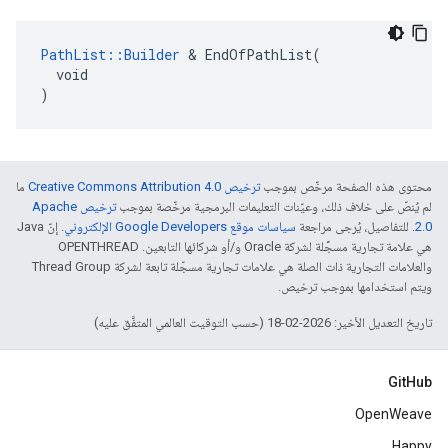
PathList::Builder
 & EndOfPathList(

  void

)
محتوى هذه الصفحة مرخّص بموجب
ترخيص Creative Commons Attribution 4.0‏
ما
لم يُنصّ على خلاف ذلك، وعيّنات التعليمات البرمجية مرخّصة بموجب
ترخيص Apache
2.0‏
. للتفاصيل، يُرجى مراجعة
سياسات موقع Google Developers الإلكتروني
. إنّ Java
هي علامة تجارية مسجَّلة لشركة Oracle و/أو شركائها التابعين. ‫OPENTHREAD
والعلامات التجارية ذات الصلة هي علامات تجارية مسجّلة تابعة لشركة Thread Group
ويتم استخدامها بموجب ترخيص.
تاريخ التعديل الأخير: 2026-02-18 (حسب التوقيت العالمي المتفَّق عليه)
GitHub
OpenWeave
Happy