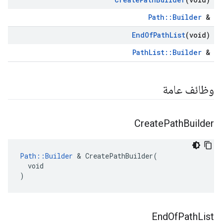
Path::Builder
&
End
Of
Path
List
(void)
PathList::Builder
&
وظائف عامة
Create
Path
Builder
Path::Builder
 & CreatePathBuilder(

  void

)
End
Of
Path
List