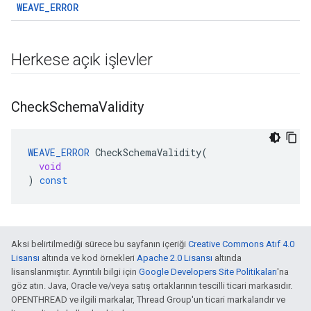
WEAVE_ERROR
Herkese açık işlevler
Check
Schema
Validity
WEAVE_ERROR
CheckSchemaValidity
(
void
)
const
Aksi belirtilmediği sürece bu sayfanın içeriği
Creative Commons Atıf 4.0
Lisansı
altında ve kod örnekleri
Apache 2.0 Lisansı
altında
lisanslanmıştır. Ayrıntılı bilgi için
Google Developers Site Politikaları
'na
göz atın. Java, Oracle ve/veya satış ortaklarının tescilli ticari markasıdır.
OPENTHREAD ve ilgili markalar, Thread Group'un ticari markalarıdır ve