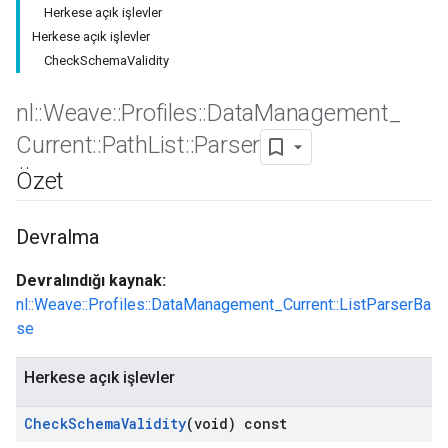
Herkese açık işlevler
Herkese açık işlevler
CheckSchemaValidity
nl
::
Weave
::
Profiles
::
Data
Management
_
Id
Current
::
Path
List
::
Parser
Özet
Devralma
Devralındığı kaynak:
nl::Weave::Profiles::DataManagement_Current::ListParserBa
se
Herkese açık işlevler
Check
Schema
Validity
(void) const