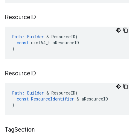
Resource
ID
Path
::
Builder
&
ResourceID
(
const
uint64_t
aResourceID
)
Resource
ID
Path
::
Builder
&
ResourceID
(
const
ResourceIdentifier
&
aResourceID
)
Tag
Section