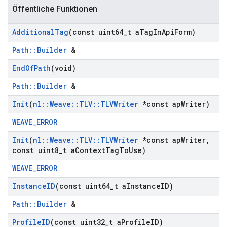
Öffentliche Funktionen
Additional
Tag
(const uint64
_
t a
Tag
In
Api
Form)
Path::Builder
&
End
Of
Path
(void)
Path::Builder
&
Init
(
nl
::
Weave
::
TLV
::
TLVWriter
*const ap
Writer)
WEAVE_ERROR
Init
(
nl
::
Weave
::
TLV
::
TLVWriter
*const ap
Writer
,
const uint8
_
t a
Context
Tag
To
Use)
WEAVE_ERROR
Instance
ID
(const uint64
_
t a
Instance
ID)
Path::Builder
&
Profile
ID
(const uint32
_
t a
Profile
ID)