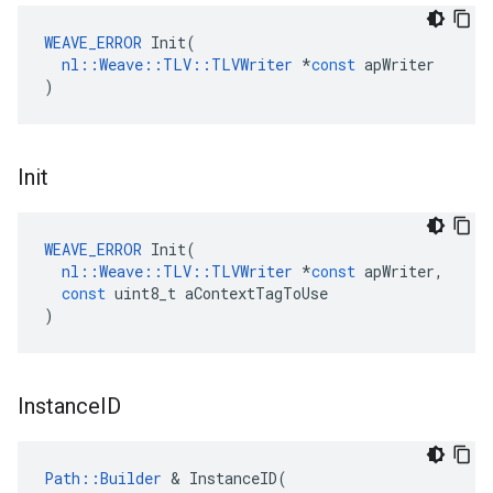
WEAVE_ERROR
Init
(
nl
::
Weave
::
TLV
::
TLVWriter
*
const
apWriter
)
Init
WEAVE_ERROR
Init
(
nl
::
Weave
::
TLV
::
TLVWriter
*
const
apWriter
,
const
uint8_t
aContextTagToUse
)
Instance
ID
Path
::
Builder
&
InstanceID
(