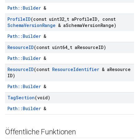
Path::Builder
&
Profile
ID
(const uint32
_
t a
Profile
ID
,
const
Schema
Version
Range
& a
Schema
Version
Range)
Path::Builder
&
Resource
ID
(const uint64
_
t a
Resource
ID)
Path::Builder
&
Resource
ID
(const
Resource
Identifier
& a
Resource
ID)
Path::Builder
&
Tag
Section
(void)
Path::Builder
&
Öffentliche Funktionen