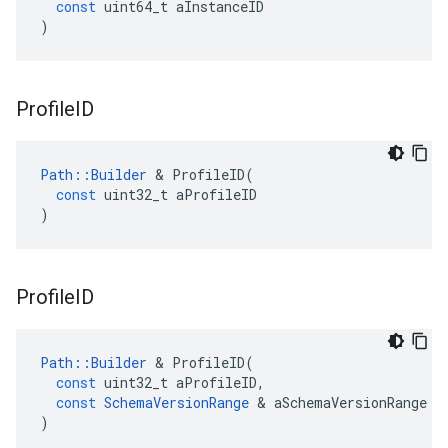
const
uint64_t
aInstanceID
)
Profile
ID
Path
::
Builder
&
ProfileID
(
const
uint32_t
aProfileID
)
Profile
ID
Path
::
Builder
&
ProfileID
(
const
uint32_t
aProfileID
,
const
SchemaVersionRange
&
aSchemaVersionRange
)