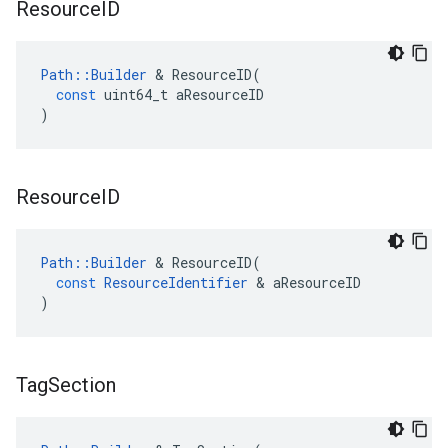
Resource
ID
Path
::
Builder
&
ResourceID
(
const
uint64_t
aResourceID
)
Resource
ID
Path
::
Builder
&
ResourceID
(
const
ResourceIdentifier
&
aResourceID
)
Tag
Section