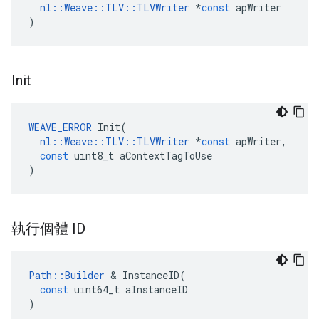
nl
::
Weave
::
TLV
::
TLVWriter
*
const
apWriter
)
Init
WEAVE_ERROR
Init
(
nl
::
Weave
::
TLV
::
TLVWriter
*
const
apWriter
,
const
uint8_t
aContextTagToUse
)
執行個體 ID
Path
::
Builder
&
InstanceID
(
const
uint64_t
aInstanceID
)