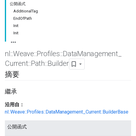
公開函式
AdditionalTag
EndOfPath
Init
Init
nl
::
Weave
::
Profiles
::
Data
Management
_
Current
::
Path
::
Builder
摘要
Id
繼承
沿用自：
nl::Weave::Profiles::DataManagement_Current::BuilderBase
公開函式