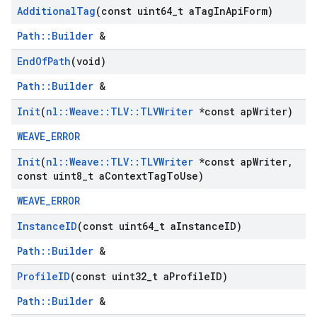
Additional
Tag
(const uint64
_
t a
Tag
In
Api
Form)
Path::Builder
&
End
Of
Path
(void)
Path::Builder
&
Init
(
nl
::
Weave
::
TLV
::
TLVWriter
*const ap
Writer)
WEAVE_ERROR
Init
(
nl
::
Weave
::
TLV
::
TLVWriter
*const ap
Writer
,
const uint8
_
t a
Context
Tag
To
Use)
WEAVE_ERROR
Instance
ID
(const uint64
_
t a
Instance
ID)
Path::Builder
&
Profile
ID
(const uint32
_
t a
Profile
ID)
Path::Builder
&