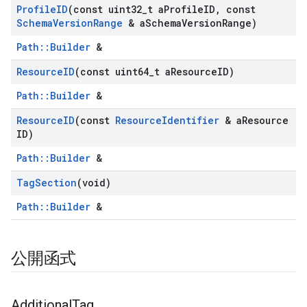
Profile
ID
(const uint32
_
t a
Profile
ID
,
const
Schema
Version
Range
& a
Schema
Version
Range)
Path::Builder
&
Resource
ID
(const uint64
_
t a
Resource
ID)
Path::Builder
&
Resource
ID
(const
Resource
Identifier
& a
Resource
ID)
Path::Builder
&
Tag
Section
(void)
Path::Builder
&
公開函式
Additional
Tag