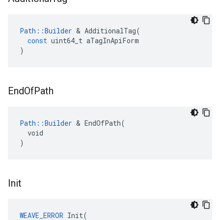
Path
::
Builder
&
AdditionalTag
(
const
uint64_t
aTagInApiForm
)
End
Of
Path
Path::Builder
 & EndOfPath(

  void

)
Init
WEAVE_ERROR
Init
(