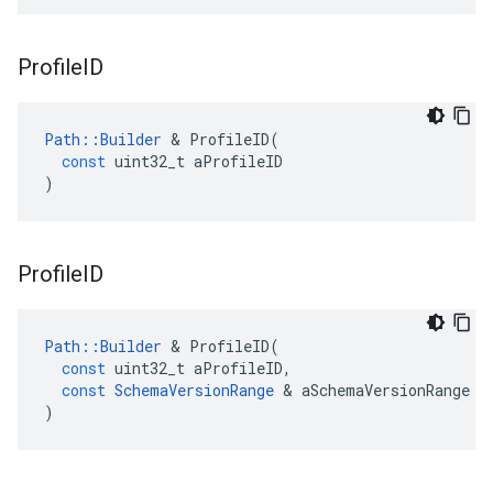
Profile
ID
Path
::
Builder
&
ProfileID
(
const
uint32_t
aProfileID
)
Profile
ID
Path
::
Builder
&
ProfileID
(
const
uint32_t
aProfileID
,
const
SchemaVersionRange
&
aSchemaVersionRange
)