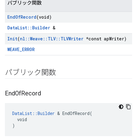
パブリック関数
End
Of
Record
(void)
DataList::Builder
&
Init
(
nl
::
Weave
::
TLV
::
TLVWriter
*const ap
Writer)
WEAVE_ERROR
パブリック関数
End
Of
Record
DataList::Builder
 & EndOfRecord(

  void

)