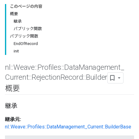
このページの内容
概要
継承
パブリック関数
パブリック関数
EndOfRecord
init
nl
::
Weave
::
Profiles
::
Data
Management
_
Current
::
Rejection
Record
::
Builder
概要
Id
継承
継承元:
nl::Weave::Profiles::DataManagement_Current::BuilderBase