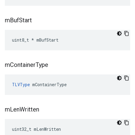
m
Buf
Start
uint8_t * mBufStart
m
Container
Type
TLVType
 mContainerType
m
Len
Written
uint32_t mLenWritten