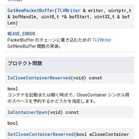
Get
New
Packet
Buffer
(
TLVWriter
& writer
,
uintptr
_
t
& buf
Handle
,
uint8
_
t *& buf
Start
,
uint32
_
t & buf
Len)
WEAVE_ERROR
PacketBuffer のチェーンに書き込むための
TLVWriter
GetNewBuffer 関数の実装。
プロテクト関数
Is
Close
Container
Reserved
(void) const
bool
コンテナを起動または開く時点で、CloseContainer シンボル用
のスペースを予約するかどうかを指定します。
Is
Container
Open
(void) const
bool
Set
Close
Container
Reserved
(bool a
Close
Container