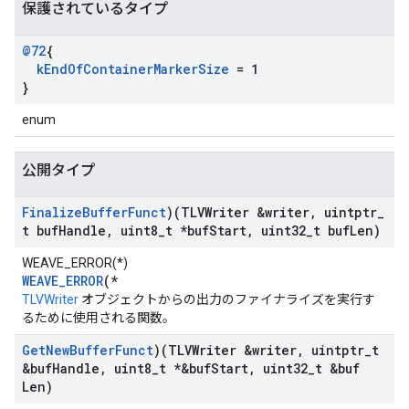
保護されているタイプ
@72
{
k
End
Of
Container
Marker
Size
= 1
}
enum
公開タイプ
Finalize
Buffer
Funct
)(TLVWriter &writer
,
uintptr
_
t buf
Handle
,
uint8
_
t *buf
Start
,
uint32
_
t buf
Len)
WEAVE_ERROR(*)
WEAVE_ERROR
(*
TLVWriter
オブジェクトからの出力のファイナライズを実行す
るために使用される関数。
Get
New
Buffer
Funct
)(TLVWriter &writer
,
uintptr
_
t
&buf
Handle
,
uint8
_
t *&buf
Start
,
uint32
_
t &buf
Len)