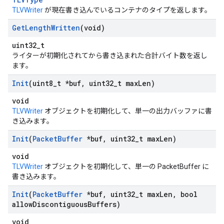
TLVWriter
が現在書き込んでいるコンテナのタイプを返します。
Get
Length
Written
(void)
uint32_t
ライターが初期化されてから書き込まれた合計バイト数を返し
ます。
Init
(uint8
_
t *buf
,
uint32
_
t max
Len)
void
TLVWriter
オブジェクトを初期化して、単一の出力バッファに書
き込みます。
Init
(
Packet
Buffer
*buf
,
uint32
_
t max
Len)
void
TLVWriter
オブジェクトを初期化して、単一の PacketBuffer に
書き込みます。
Init
(
Packet
Buffer
*buf
,
uint32
_
t max
Len
,
bool
allow
Discontiguous
Buffers)
void