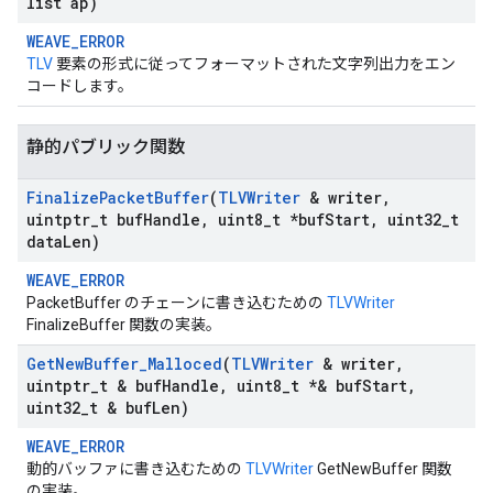
list ap)
WEAVE_ERROR
TLV
要素の形式に従ってフォーマットされた文字列出力をエン
コードします。
静的パブリック関数
Finalize
Packet
Buffer
(
TLVWriter
& writer
,
uintptr
_
t buf
Handle
,
uint8
_
t *buf
Start
,
uint32
_
t
data
Len)
WEAVE_ERROR
PacketBuffer のチェーンに書き込むための
TLVWriter
FinalizeBuffer 関数の実装。
Get
New
Buffer
_
Malloced
(
TLVWriter
& writer
,
uintptr
_
t & buf
Handle
,
uint8
_
t *& buf
Start
,
uint32
_
t & buf
Len)
WEAVE_ERROR
動的バッファに書き込むための
TLVWriter
GetNewBuffer 関数
の実装。