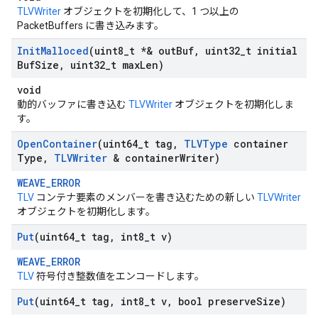
TLVWriter
オブジェクトを初期化して、1 つ以上の
PacketBuffers に書き込みます。
Init
Malloced
(uint8
_
t *& out
Buf
,
uint32
_
t initial
Buf
Size
,
uint32
_
t max
Len)
void
動的バッファに書き込む
TLVWriter
オブジェクトを初期化しま
す。
Open
Container
(uint64
_
t tag
,
TLVType
container
Type
,
TLVWriter
& container
Writer)
WEAVE_ERROR
TLV
コンテナ要素のメンバーを書き込むための新しい
TLVWriter
オブジェクトを初期化します。
Put
(uint64
_
t tag
,
int8
_
t v)
WEAVE_ERROR
TLV
符号付き整数値をエンコードします。
Put
(uint64
_
t tag
,
int8
_
t v
,
bool preserve
Size)