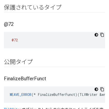
保護されているタイプ
@72
@72
公開タイプ
Finalize
Buffer
Funct
WEAVE_ERROR
(* FinalizeBufferFunct)(TLVWriter &writ