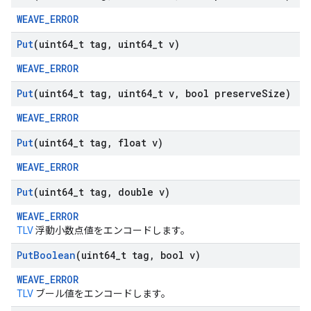
WEAVE_ERROR
Put
(uint64
_
t tag
,
uint64
_
t v)
WEAVE_ERROR
Put
(uint64
_
t tag
,
uint64
_
t v
,
bool preserve
Size)
WEAVE_ERROR
Put
(uint64
_
t tag
,
float v)
WEAVE_ERROR
Put
(uint64
_
t tag
,
double v)
WEAVE_ERROR
TLV
浮動小数点値をエンコードします。
Put
Boolean
(uint64
_
t tag
,
bool v)
WEAVE_ERROR
TLV
ブール値をエンコードします。