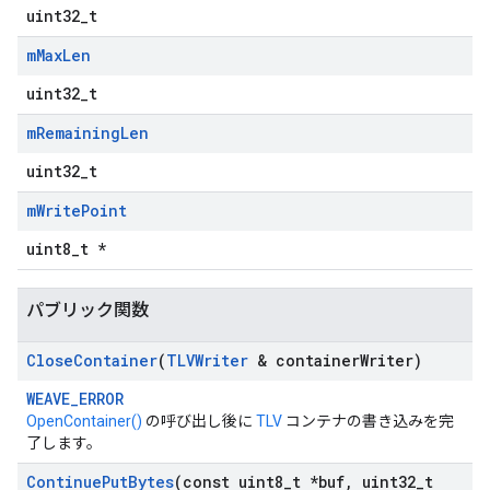
uint32_t
m
Max
Len
uint32_t
m
Remaining
Len
uint32_t
m
Write
Point
uint8_t *
パブリック関数
Close
Container
(
TLVWriter
& container
Writer)
WEAVE_ERROR
OpenContainer()
の呼び出し後に
TLV
コンテナの書き込みを完
了します。
Continue
Put
Bytes
(const uint8
_
t *buf
,
uint32
_
t