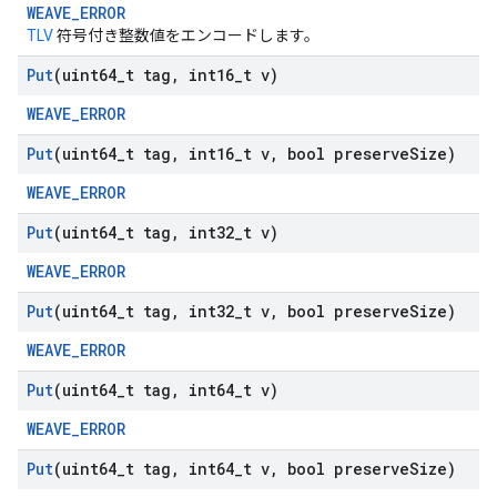
WEAVE_ERROR
TLV
符号付き整数値をエンコードします。
Put
(uint64
_
t tag
,
int16
_
t v)
WEAVE_ERROR
Put
(uint64
_
t tag
,
int16
_
t v
,
bool preserve
Size)
WEAVE_ERROR
Put
(uint64
_
t tag
,
int32
_
t v)
WEAVE_ERROR
Put
(uint64
_
t tag
,
int32
_
t v
,
bool preserve
Size)
WEAVE_ERROR
Put
(uint64
_
t tag
,
int64
_
t v)
WEAVE_ERROR
Put
(uint64
_
t tag
,
int64
_
t v
,
bool preserve
Size)