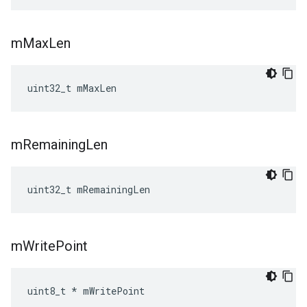
m
Max
Len
uint32_t mMaxLen
m
Remaining
Len
uint32_t mRemainingLen
m
Write
Point
uint8_t * mWritePoint