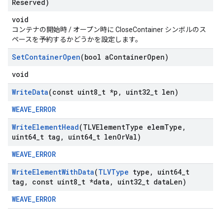
Reserved)
void
コンテナの開始時 / オープン時に CloseContainer シンボルのス
ペースを予約するかどうかを設定します。
Set
Container
Open
(bool a
Container
Open)
void
Write
Data
(const uint8
_
t *p
,
uint32
_
t len)
WEAVE_ERROR
Write
Element
Head
(TLVElement
Type elem
Type
,
uint64
_
t tag
,
uint64
_
t len
Or
Val)
WEAVE_ERROR
Write
Element
With
Data
(
TLVType
type
,
uint64
_
t
tag
,
const uint8
_
t *data
,
uint32
_
t data
Len)
WEAVE_ERROR