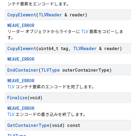
ンテナ要素をエンコードします。
Copy
Element
(
TLVReader
& reader)
WEAVE_ERROR
リーダー オブジェクトからライターに
TLV
要素をコピーしま
す。
Copy
Element
(uint64
_
t tag
,
TLVReader
& reader)
WEAVE_ERROR
End
Container
(
TLVType
outer
Container
Type)
WEAVE_ERROR
TLV
コンテナ要素のエンコードを完了します。
Finalize
(void)
WEAVE_ERROR
TLV
エンコードの書き込みを終了します。
Get
Container
Type
(void) const
TLVType