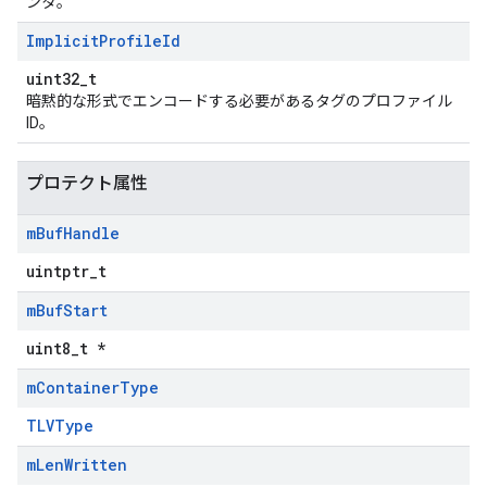
ンタ。
Implicit
Profile
Id
uint32_t
暗黙的な形式でエンコードする必要があるタグのプロファイル
ID。
プロテクト属性
m
Buf
Handle
uintptr_t
m
Buf
Start
uint8_t *
m
Container
Type
TLVType
m
Len
Written