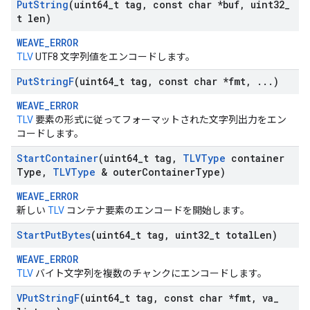
Put
String
(uint64
_
t tag
,
const char *buf
,
uint32
_
t len)
WEAVE_ERROR
TLV
UTF8 文字列値をエンコードします。
Put
String
F
(uint64
_
t tag
,
const char *fmt
,
.
.
.
)
WEAVE_ERROR
TLV
要素の形式に従ってフォーマットされた文字列出力をエン
コードします。
Start
Container
(uint64
_
t tag
,
TLVType
container
Type
,
TLVType
& outer
Container
Type)
WEAVE_ERROR
新しい
TLV
コンテナ要素のエンコードを開始します。
Start
Put
Bytes
(uint64
_
t tag
,
uint32
_
t total
Len)
WEAVE_ERROR
TLV
バイト文字列を複数のチャンクにエンコードします。
VPut
String
F
(uint64
_
t tag
,
const char *fmt
,
va
_