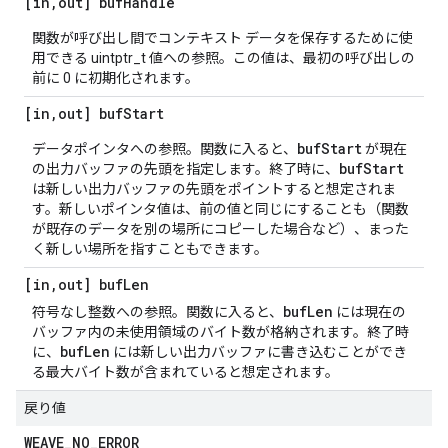
[in
,
out] buf
Handle
関数が呼び出し間でコンテキスト データを保存するために使
用できる uintptr_t 値への参照。この値は、最初の呼び出しの
前に 0 に初期化されます。
[in
,
out] buf
Start
bufStart
データポインタへの参照。関数に入ると、
が現在
bufStart
の出力バッファの先頭を指定します。終了時に、
は新しい出力バッファの先頭をポイントすると想定されま
す。新しいポインタ値は、前の値と同じにすることも（関数
が既存のデータを別の場所にコピーした場合など）、まった
く新しい場所を指すこともできます。
[in
,
out] buf
Len
bufLen
符号なし整数への参照。関数に入ると、
には現在の
バッファ内の未使用
領域のバイト数が格納されます。終了時
bufLen
に、
には新しい出力バッファに書き込むことができ
る最大バイト数が含まれていると想定されます。
戻り値
WEAVE
_
NO
_
ERROR