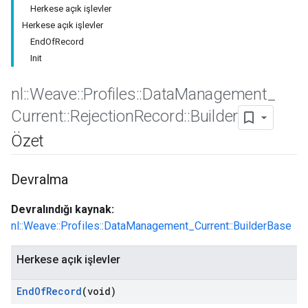
Herkese açık işlevler
Herkese açık işlevler
EndOfRecord
Init
nl
::
Weave
::
Profiles
::
Data
Management
_
Current
::
Rejection
Record
::
Builder
Özet
Devralma
Id
Devralındığı kaynak:
nl::Weave::Profiles::DataManagement_Current::BuilderBase
Herkese açık işlevler
End
Of
Record
(void)