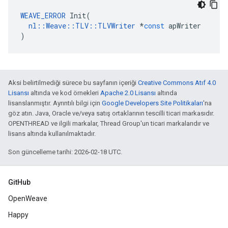
WEAVE_ERROR
Init
(
nl
::
Weave
::
TLV
::
TLVWriter
*
const
apWriter
)
Aksi belirtilmediği sürece bu sayfanın içeriği
Creative Commons Atıf 4.0
Lisansı
altında ve kod örnekleri
Apache 2.0 Lisansı
altında
lisanslanmıştır. Ayrıntılı bilgi için
Google Developers Site Politikaları
'na
göz atın. Java, Oracle ve/veya satış ortaklarının tescilli ticari markasıdır.
OPENTHREAD ve ilgili markalar, Thread Group'un ticari markalarıdır ve
lisans altında kullanılmaktadır.
Son güncelleme tarihi: 2026-02-18 UTC.
GitHub
OpenWeave
Happy