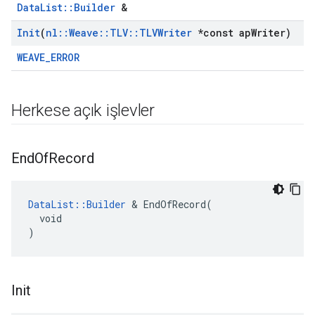
DataList::Builder
&
Init
(
nl
::
Weave
::
TLV
::
TLVWriter
*const ap
Writer)
WEAVE_ERROR
Herkese açık işlevler
End
Of
Record
DataList::Builder
 & EndOfRecord(

  void

)
Init