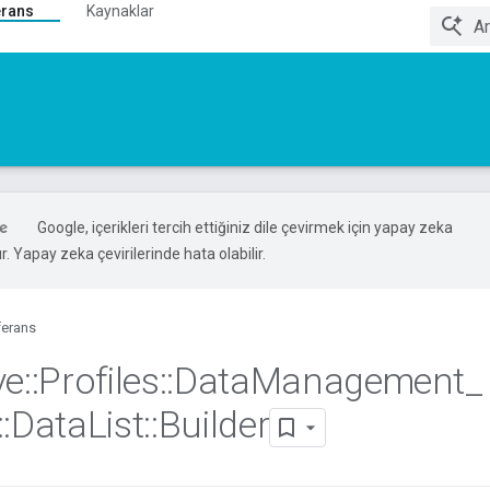
erans
Kaynaklar
Google, içerikleri tercih ettiğiniz dile çevirmek için yapay zeka
ır. Yapay zeka çevirilerinde hata olabilir.
ferans
ve
::
Profiles
::
Data
Management
_
::
Data
List
::
Builder