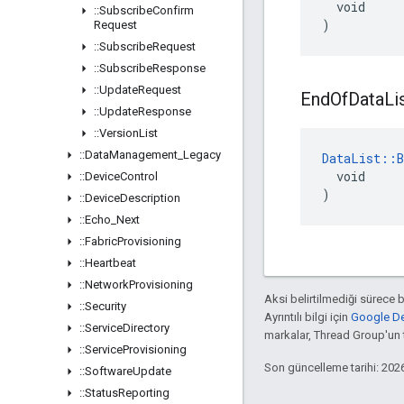
  void

::
Subscribe
Confirm
)
Request
::
Subscribe
Request
::
Subscribe
Response
::
Update
Request
End
Of
Data
Li
::
Update
Response
::
Version
List
::
Data
Management
_
Legacy
DataList::B
  void

::
Device
Control
)
::
Device
Description
::
Echo
_
Next
::
Fabric
Provisioning
::
Heartbeat
::
Network
Provisioning
Aksi belirtilmediği sürece 
::
Security
Ayrıntılı bilgi için
Google Dev
::
Service
Directory
markalar, Thread Group'un ti
::
Service
Provisioning
Son güncelleme tarihi: 202
::
Software
Update
::
Status
Reporting