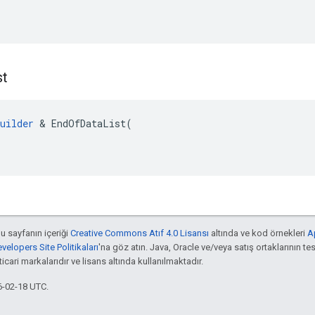
st
uilder
 & EndOfDataList(

bu sayfanın içeriği
Creative Commons Atıf 4.0 Lisansı
altında ve kod örnekleri
A
elopers Site Politikaları
'na göz atın. Java, Oracle ve/veya satış ortaklarının tes
cari markalarıdır ve lisans altında kullanılmaktadır.
6-02-18 UTC.