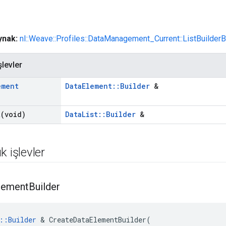
aynak:
nl::Weave::Profiles::DataManagement_Current::ListBuilder
şlevler
ement
DataElement::Builder
&
)
t
(void)
DataList::Builder
&
k işlevler
lement
Builder
::Builder
 & CreateDataElementBuilder(
