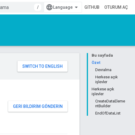
/
GITHUB
OTURUM AÇ
Bu sayfada
Özet
Devralma
Herkese açık
işlevler
Herkese açık
işlevler
CreateDataEleme
ntBuilder
GERI BILDIRIM GÖNDERIN
EndOfDataList