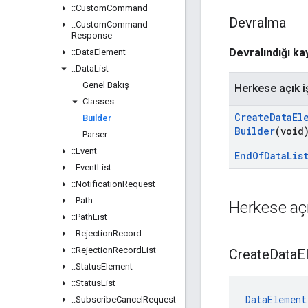
::
Custom
Command
Devralma
::
Custom
Command
Response
Devralındığı k
::
Data
Element
::
Data
List
Genel Bakış
Herkese açık i
Classes
Create
Data
El
Builder
Builder
(void
Parser
::
Event
End
Of
Data
Lis
::
Event
List
::
Notification
Request
::
Path
Herkese açı
::
Path
List
::
Rejection
Record
::
Rejection
Record
List
Create
Data
E
::
Status
Element
::
Status
List
DataElement
::
Subscribe
Cancel
Request