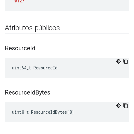
@127
Atributos públicos
Resource
Id
uint64_t ResourceId
Resource
Id
Bytes
uint8_t ResourceIdBytes[8]