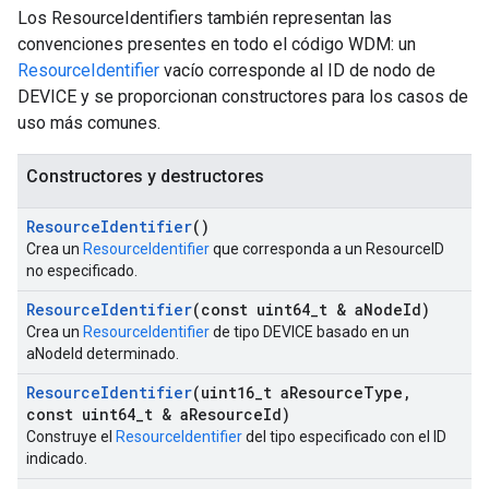
Los ResourceIdentifiers también representan las
convenciones presentes en todo el código WDM: un
ResourceIdentifier
vacío corresponde al ID de nodo de
DEVICE y se proporcionan constructores para los casos de
uso más comunes.
Constructores y destructores
Resource
Identifier
()
Crea un
ResourceIdentifier
que corresponda a un ResourceID
Id
no especificado.
Resource
Identifier
(const uint64
_
t & a
Node
Id)
Crea un
ResourceIdentifier
de tipo DEVICE basado en un
aNodeId determinado.
Resource
Identifier
(uint16
_
t a
Resource
Type
,
const uint64
_
t & a
Resource
Id)
Construye el
ResourceIdentifier
del tipo especificado con el ID
indicado.