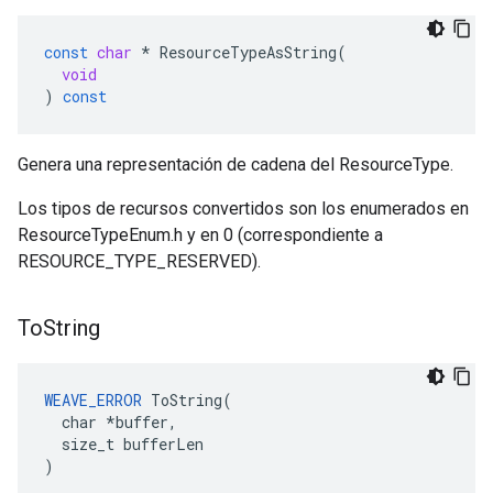
const
char
*
ResourceTypeAsString
(
void
)
const
Genera una representación de cadena del ResourceType.
Los tipos de recursos convertidos son los enumerados en
ResourceTypeEnum.h y en 0 (correspondiente a
RESOURCE_TYPE_RESERVED).
To
String
WEAVE_ERROR
 ToString(

  char *buffer,

  size_t bufferLen

)