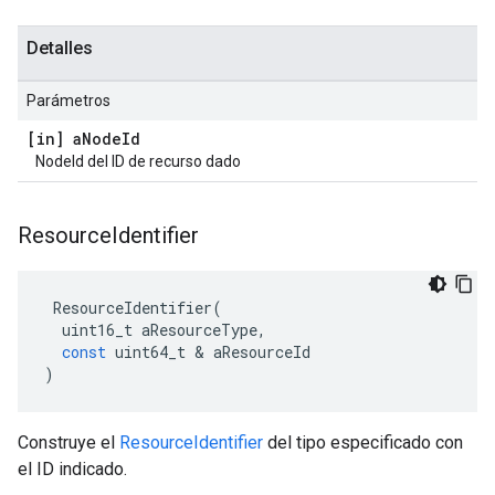
Detalles
Parámetros
[in] a
Node
Id
NodeId del ID de recurso dado
Resource
Identifier
ResourceIdentifier
(
uint16_t
aResourceType
,
const
uint64_t
&
aResourceId
)
Construye el
ResourceIdentifier
del tipo especificado con
el ID indicado.