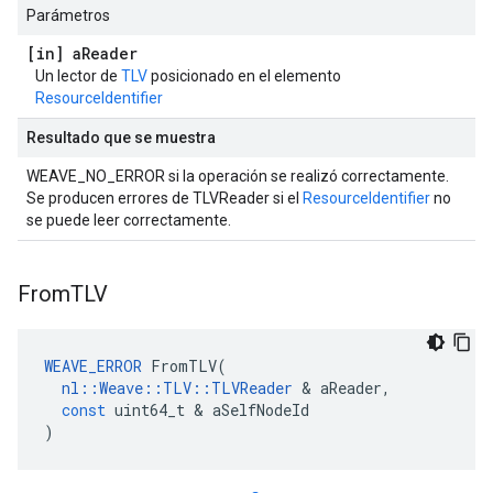
Parámetros
[in] a
Reader
Un lector de
TLV
posicionado en el elemento
ResourceIdentifier
Resultado que se muestra
WEAVE_NO_ERROR si la operación se realizó correctamente.
Se producen errores de TLVReader si el
ResourceIdentifier
no
se puede leer correctamente.
From
TLV
WEAVE_ERROR
FromTLV
(
nl
::
Weave
::
TLV
::
TLVReader
&
aReader
,
const
uint64_t
&
aSelfNodeId
)