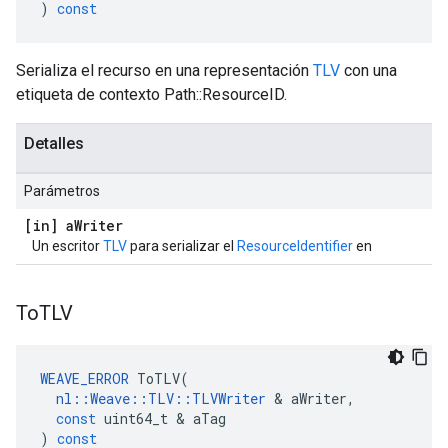
)
const
Serializa el recurso en una representación
TLV
con una
etiqueta de contexto Path::ResourceID.
Detalles
Parámetros
[in] a
Writer
Un escritor
TLV
para serializar el
ResourceIdentifier
en
To
TLV
WEAVE_ERROR
ToTLV
(
nl
::
Weave
::
TLV
::
TLVWriter
&
aWriter
,
const
uint64_t
&
aTag
)
const