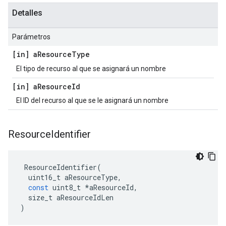
Detalles
Parámetros
[in] a
Resource
Type
El tipo de recurso al que se asignará un nombre
[in] a
Resource
Id
El ID del recurso al que se le asignará un nombre
Resource
Identifier
ResourceIdentifier
(
uint16_t
aResourceType
,
const
uint8_t
*
aResourceId
,
size_t
aResourceIdLen
)