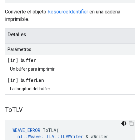
Convierte el objeto
ResourceIdentifier
en una cadena
imprimible.
Detalles
Parámetros
[in] buffer
Un búfer para imprimir
[in] buffer
Len
La longitud del búfer
To
TLV
WEAVE_ERROR
ToTLV
(
nl
::
Weave
::
TLV
::
TLVWriter
&
aWriter