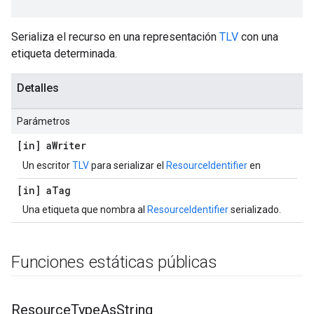
Serializa el recurso en una representación
TLV
con una
etiqueta determinada.
Detalles
Parámetros
[in] a
Writer
Un escritor
TLV
para serializar el
ResourceIdentifier
en
[in] a
Tag
Una etiqueta que nombra al
ResourceIdentifier
serializado.
Funciones estáticas públicas
Resource
Type
As
String