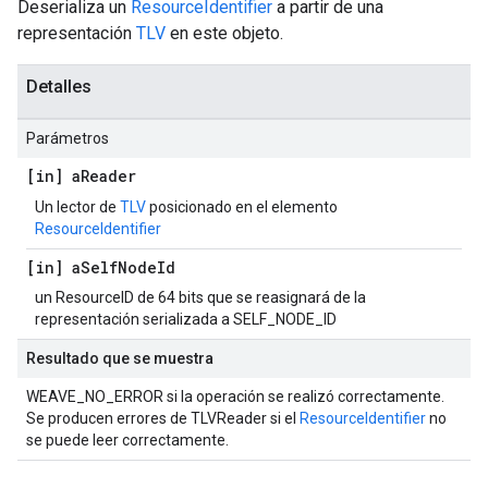
Deserializa un
ResourceIdentifier
a partir de una
representación
TLV
en este objeto.
Detalles
Parámetros
[in] a
Reader
Un lector de
TLV
posicionado en el elemento
ResourceIdentifier
[in] a
Self
Node
Id
un ResourceID de 64 bits que se reasignará de la
representación serializada a SELF_NODE_ID
Resultado que se muestra
WEAVE_NO_ERROR si la operación se realizó correctamente.
Se producen errores de TLVReader si el
ResourceIdentifier
no
se puede leer correctamente.