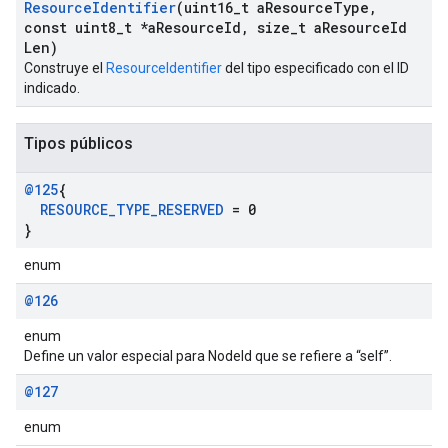
Resource
Identifier
(uint16
_
t a
Resource
Type
,
const uint8
_
t *a
Resource
Id
,
size
_
t a
Resource
Id
Len)
Construye el
ResourceIdentifier
del tipo especificado con el ID
indicado.
Tipos públicos
@125
{
RESOURCE
_
TYPE
_
RESERVED
= 0
}
enum
@126
enum
Define un valor especial para NodeId que se refiere a “self”.
@127
enum