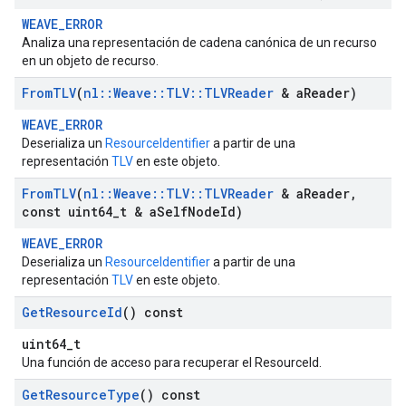
WEAVE_ERROR
Analiza una representación de cadena canónica de un recurso
en un objeto de recurso.
From
TLV
(
nl
::
Weave
::
TLV
::
TLVReader
& a
Reader)
WEAVE_ERROR
Deserializa un
ResourceIdentifier
a partir de una
representación
TLV
en este objeto.
From
TLV
(
nl
::
Weave
::
TLV
::
TLVReader
& a
Reader
,
const uint64
_
t & a
Self
Node
Id)
WEAVE_ERROR
Deserializa un
ResourceIdentifier
a partir de una
representación
TLV
en este objeto.
Get
Resource
Id
() const
uint64_t
Una función de acceso para recuperar el ResourceId.
Get
Resource
Type
() const