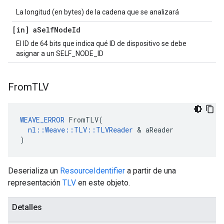
La longitud (en bytes) de la cadena que se analizará
[in] a
Self
Node
Id
El ID de 64 bits que indica qué ID de dispositivo se debe
asignar a un SELF_NODE_ID
From
TLV
WEAVE_ERROR
 FromTLV(

nl::Weave::TLV::TLVReader
 & aReader

)
Deserializa un
ResourceIdentifier
a partir de una
representación
TLV
en este objeto.
Detalles