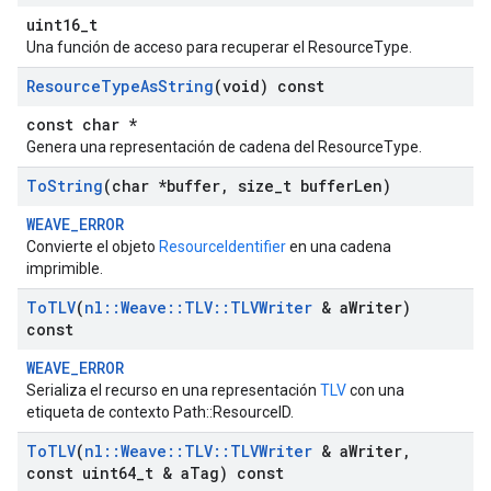
uint16_t
Una función de acceso para recuperar el ResourceType.
Resource
Type
As
String
(void) const
const char *
Genera una representación de cadena del ResourceType.
To
String
(char *buffer
,
size
_
t buffer
Len)
WEAVE_ERROR
Convierte el objeto
ResourceIdentifier
en una cadena
imprimible.
To
TLV
(
nl
::
Weave
::
TLV
::
TLVWriter
& a
Writer)
const
WEAVE_ERROR
Serializa el recurso en una representación
TLV
con una
etiqueta de contexto Path::ResourceID.
To
TLV
(
nl
::
Weave
::
TLV
::
TLVWriter
& a
Writer
,
const uint64
_
t & a
Tag) const