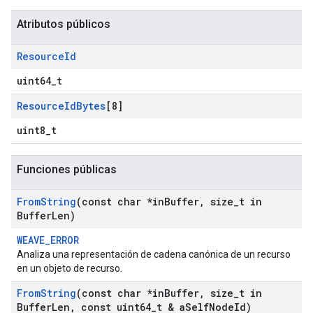
Atributos públicos
Resource
Id
uint64_t
Resource
Id
Bytes
[8]
uint8_t
Funciones públicas
From
String
(const char *in
Buffer
,
size
_
t in
Buffer
Len)
WEAVE_ERROR
Analiza una representación de cadena canónica de un recurso
en un objeto de recurso.
From
String
(const char *in
Buffer
,
size
_
t in
Buffer
Len
,
const uint64
_
t & a
Self
Node
Id)