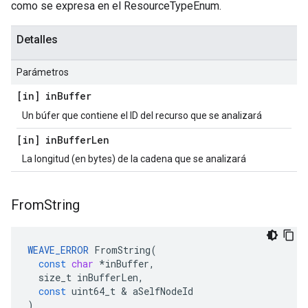
como se expresa en el ResourceTypeEnum.
Detalles
Parámetros
[in] in
Buffer
Un búfer que contiene el ID del recurso que se analizará
[in] in
Buffer
Len
La longitud (en bytes) de la cadena que se analizará
From
String
WEAVE_ERROR
FromString
(
const
char
*
inBuffer
,
size_t
inBufferLen
,
const
uint64_t
&
aSelfNodeId
)