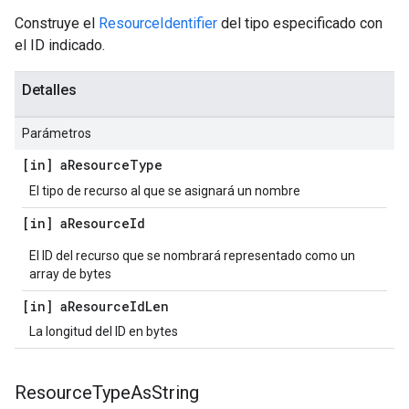
Construye el
ResourceIdentifier
del tipo especificado con
el ID indicado.
Detalles
Parámetros
[in] a
Resource
Type
El tipo de recurso al que se asignará un nombre
[in] a
Resource
Id
El ID del recurso que se nombrará representado como un
array de bytes
[in] a
Resource
Id
Len
La longitud del ID en bytes
Resource
Type
As
String