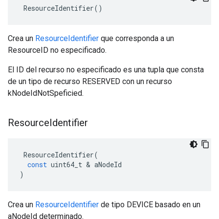
 ResourceIdentifier()
Crea un
ResourceIdentifier
que corresponda a un
ResourceID no especificado.
El ID del recurso no especificado es una tupla que consta
de un tipo de recurso RESERVED con un recurso
kNodeIdNotSpeficied.
Resource
Identifier
ResourceIdentifier
(
const
uint64_t
&
aNodeId
)
Crea un
ResourceIdentifier
de tipo DEVICE basado en un
aNodeId determinado.