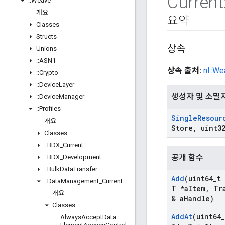
Current
::
Weave
개요
요약
Classes
Structs
상속
Unions
::
ASN1
상속 출처:
nl::We
::
Crypto
::
Device
Layer
생성자 및 소멸
::
Device
Manager
::
Profiles
Single
Resour
개요
Store
,
uint3
Classes
::
BDX
_
Current
공개 함수
::
BDX
_
Development
::
Bulk
Data
Transfer
Add
(uint64
_
t 
::
Data
Management
_
Current
T *a
Item
,
Tra
개요
& a
Handle)
Classes
Add
At
(uint64
_
Always
Accept
Data