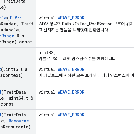
,
Trait
Data
le)
dle
(
TLV
::
virtual
WEAVE_ERROR
a
Reader
,
Trait
WDM 경로의 Path::kCsTag_RootSection 구조
 a
Handle
,
고 일치하는 핸들을 트레잇에 반환합니다.
n
Range
& a
n
Range) const
t
uint32_t
카탈로그의 트레잇 인스턴스 수를 반환합니다.
t
(uint16
_
t a
virtual
WEAVE_ERROR
a
Context)
이 카탈로그에 저장된 모든 트레잇 데이터 인스턴스에 
d
(Trait
Data
virtual
WEAVE_ERROR
le
,
uint64
_
t &
 const
d
(Trait
Data
virtual
WEAVE_ERROR
le
,
Resource
a
Resource
Id)