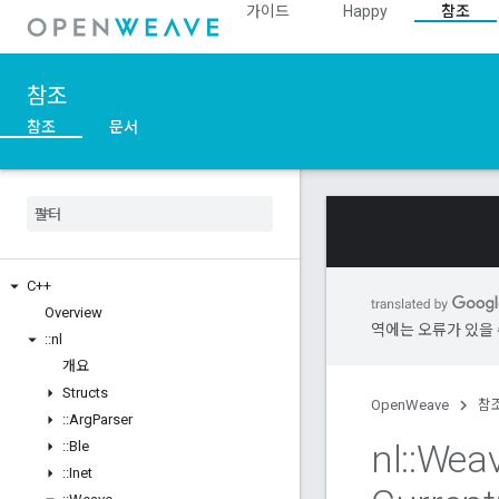
가이드
Happy
참조
참조
참조
문서
C++
Overview
역에는 오류가 있을 
::
nl
개요
Structs
OpenWeave
참
::
Arg
Parser
nl
::
Wea
::
Ble
::
Inet