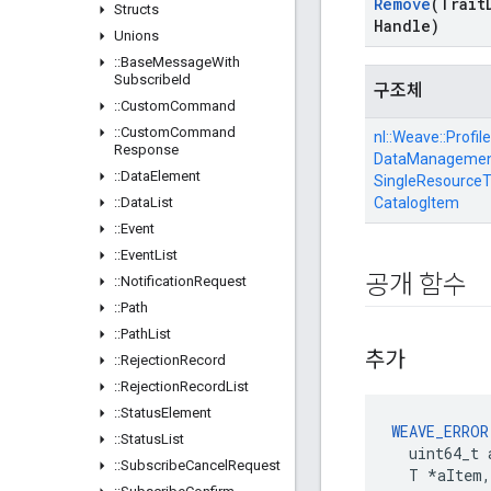
Remove
(Trait
Structs
Handle)
Unions
::
Base
Message
With
Subscribe
Id
구조체
::
Custom
Command
::
Custom
Command
nl::
Weave::
Profile
Response
DataManagement
::
Data
Element
SingleResourceTr
::
Data
List
CatalogItem
::
Event
::
Event
List
공개 함수
::
Notification
Request
::
Path
::
Path
List
추가
::
Rejection
Record
::
Rejection
Record
List
::
Status
Element
WEAVE_ERROR
::
Status
List
  uint64_t 
::
Subscribe
Cancel
Request
  T *aItem,
