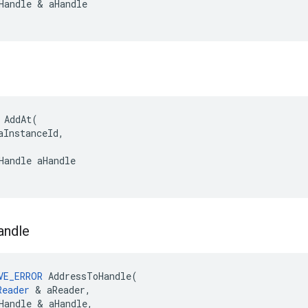
Handle & aHandle

 AddAt(

aInstanceId,

Handle aHandle

andle
VE_ERROR
AddressToHandle
(
Reader
&
aReader
,
Handle
&
aHandle
,