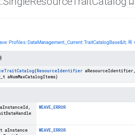
::
Single
Resource
Trait
Catalog
ave::Profiles::DataManagement_Current::TraitCatalogBase&lt; 목 
자
ce
Trait
Catalog
(
Resource
Identifier
a
Resource
Identifier
2
_
t a
Num
Max
Catalog
Items)
a
Instance
Id
,
WEAVE_ERROR
it
Data
Handle
t a
Instance
WEAVE_ERROR