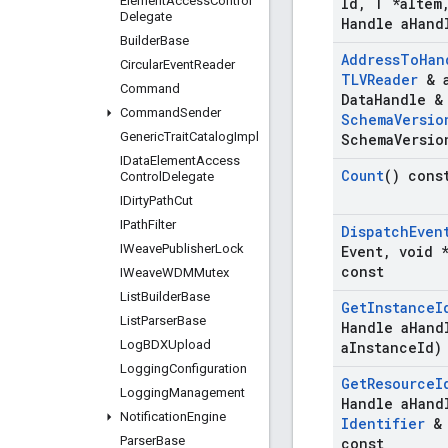
Element
Access
Control
Id
,
T *a
Item
Delegate
Handle a
Hand
Builder
Base
Address
To
Han
Circular
Event
Reader
TLVReader
& 
Command
Data
Handle &
Command
Sender
Schema
Versio
Generic
Trait
Catalog
Impl
Schema
Versio
IData
Element
Access
Count
() cons
Control
Delegate
IDirty
Path
Cut
IPath
Filter
Dispatch
Even
IWeave
Publisher
Lock
Event
,
void *
const
IWeave
WDMMutex
List
Builder
Base
Get
Instance
I
List
Parser
Base
Handle a
Hand
Log
BDXUpload
a
Instance
Id)
Logging
Configuration
Get
Resource
I
Logging
Management
Handle a
Hand
Notification
Engine
Identifier
& 
Parser
Base
const