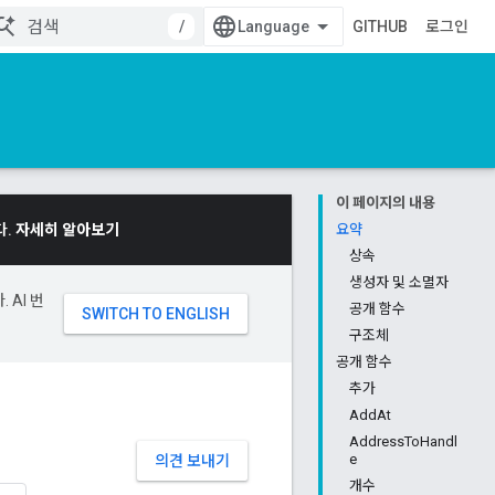
/
GITHUB
로그인
이 페이지의 내용
다.
자세히 알아보기
요약
상속
생성자 및 소멸자
 AI 번
공개 함수
구조체
공개 함수
추가
AddAt
AddressToHandl
e
의견 보내기
개수