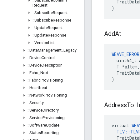
::
Subscribe
Confirm
  TraitData
Request
)
::
Subscribe
Request
::
Subscribe
Response
::
Update
Request
Add
At
::
Update
Response
::
Version
List
::
Data
Management
_
Legacy
WEAVE_ERROR
::
Device
Control
  uint64_t 
::
Device
Description
  T *aItem,

  TraitData
::
Echo
_
Next
)
::
Fabric
Provisioning
::
Heartbeat
::
Network
Provisioning
::
Security
Address
To
H
::
Service
Directory
::
Service
Provisioning
virtual
WEA
::
Software
Update
TLV
::
TLV
::
Status
Reporting
TraitData