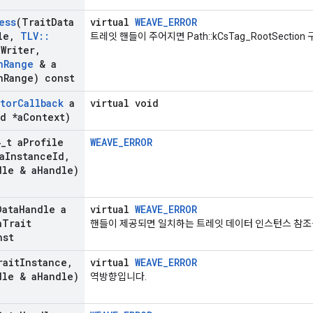
ess
(Trait
Data
virtual
WEAVE_ERROR
le
,
TLV
::
트레잇 핸들이 주어지면 Path::kCsTag_RootSection
a
Writer
,
n
Range
& a
n
Range) const
ator
Callback
a
virtual void
d *a
Context)
4
_
t a
Profile
WEAVE_ERROR
a
Instance
Id
,
dle & a
Handle)
Data
Handle a
virtual
WEAVE_ERROR
a
Trait
핸들이 제공되면 일치하는 트레잇 데이터 인스턴스 참조
nst
rait
Instance
,
virtual
WEAVE_ERROR
dle & a
Handle)
역방향입니다.