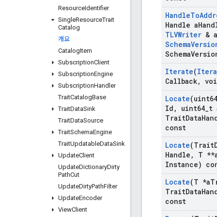
Resource
Identifier
Handle
To
Addr
Single
Resource
Trait
Handle a
Hand
Catalog
TLVWriter
& 
개요
Schema
Versio
Catalog
Item
Schema
Versio
Subscription
Client
Iterate
(
Iter
Subscription
Engine
Callback
,
voi
Subscription
Handler
Trait
Catalog
Base
Locate
(uint6
Id
,
uint64
_
t 
Trait
Data
Sink
Trait
Data
Han
Trait
Data
Source
const
Trait
Schema
Engine
Trait
Updatable
Data
Sink
Locate
(Trait
Handle
,
T **
Update
Client
Instance) co
Update
Dictionary
Dirty
Path
Cut
Locate
(T *a
T
Update
Dirty
Path
Filter
Trait
Data
Han
Update
Encoder
const
View
Client