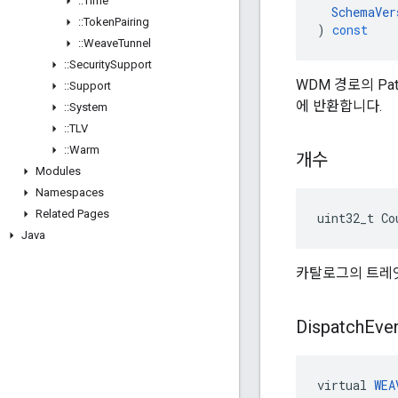
::
Time
SchemaVer
::
Token
Pairing
)
const
::
Weave
Tunnel
::
Security
Support
WDM 경로의 Pa
::
Support
에 반환합니다.
::
System
::
TLV
::
Warm
개수
Modules
Namespaces
Related Pages
uint32_t
Co
Java
카탈로그의 트레잇
Dispatch
Eve
virtual
WEA