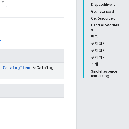
DispatchEvent
GetInstanceId
GetResourceId
HandleToAddres
s
반복
>
위치 확인
위치 확인
위치 확인
삭제
,
Catalog
Item
*a
Catalog
SingleResourceT
raitCatalog