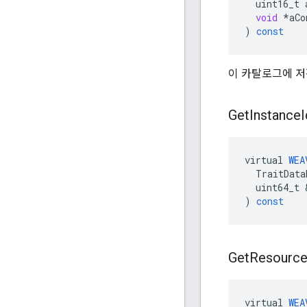
uint16_t
void
*
aCo
)
const
이 카탈로그에 저
Get
Instance
I
virtual
WEA
TraitData
uint64_t
)
const
Get
Resourc
virtual
WEA