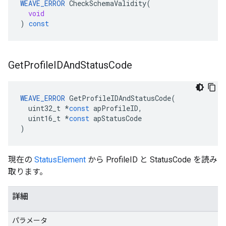
WEAVE_ERROR
CheckSchemaValidity
(
void
)
const
Get
Profile
IDAnd
Status
Code
WEAVE_ERROR
GetProfileIDAndStatusCode
(
uint32_t
*
const
apProfileID
,
uint16_t
*
const
apStatusCode
)
現在の
StatusElement
から ProfileID と StatusCode を読み
取ります。
詳細
パラメータ