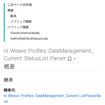
このページの内容
概要
継承
パブリック関数
パブリック関数
CheckSchemaValidity
GetProfileIDAndStatusCode
nl
::
Weave
::
Profiles
::
Data
Management
_
Current
::
Status
List
::
Parser
概要
Id
継承
継承元:
nl::Weave::Profiles::DataManagement_Current::ListParserBa
se