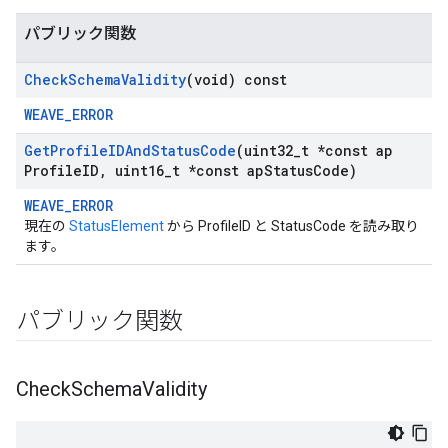
パブリック関数
Check
Schema
Validity
(void) const
WEAVE_ERROR
Get
Profile
IDAnd
Status
Code
(uint32
_
t *const ap
Profile
ID
,
uint16
_
t *const ap
Status
Code)
WEAVE_ERROR
現在の
StatusElement
から ProfileID と StatusCode を読み取り
ます。
パブリック関数
Check
Schema
Validity