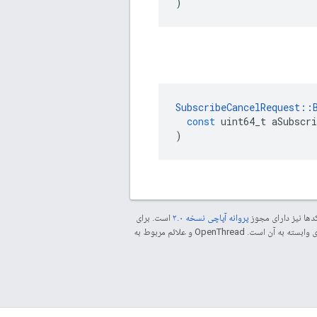
)
SubscribeCancelRequest
::
const
uint64_t
aSubscri
)
دها نیز دارای مجوز
پروانه آپاچی نسخه ۲.۰
است. برای
مراجعه کنید. جاوا علامت تجاری ثبت‌شده Oracle و/یا شرکت‌های وابسته به آن است. ‫OpenThread و علائم مربوط به