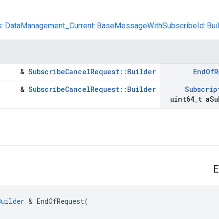
les::DataManagement_Current::BaseMessageWithSubscribeId::Bui
&
SubscribeCancelRequest::Builder
End
Of
R
&
SubscribeCancelRequest::Builder
Subscrip
uint64
_
t a
Su
E
Builder
 & EndOfRequest(
