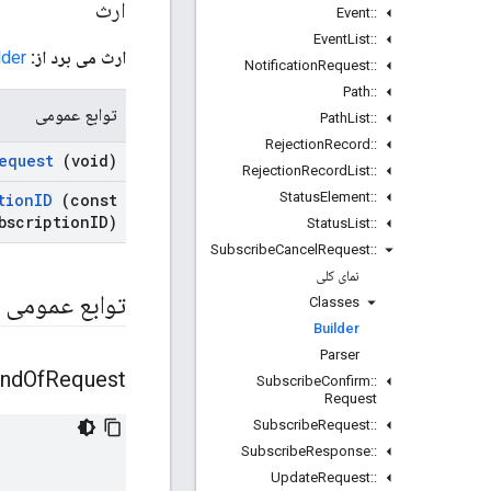
ارث
Event
::
Event
List
::
ارث می برد از:
lder
Notification
Request
::
Path
::
توابع عمومی
Path
List
::
Rejection
Record
::
equest
(void)
Rejection
Record
List
::
Status
Element
::
tion
ID
(const
bscription
ID)
Status
List
::
Subscribe
Cancel
Request
::
نمای کلی
توابع عمومی
Classes
Builder
Parser
nd
Of
Request
Subscribe
Confirm
::
Request
Subscribe
Request
::
Subscribe
Response
::
Update
Request
::