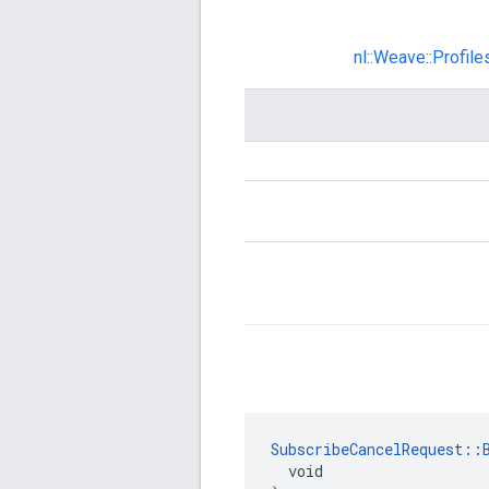
nl::Weave::Profi
SubscribeCancelRequest::
  void
