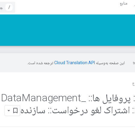
منابع
/
این صفحه به‌وسیله
ترجمه شده است.
ع
پروفایل ها
::
Data
_
Management
:
اشتراک لغو درخواست
::
سازنده