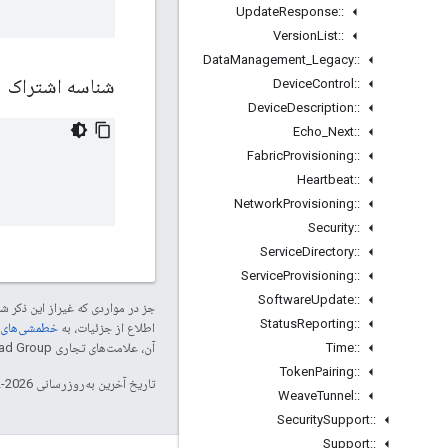
Update
Response
::
Version
List
::
Data
Management
_
Legacy
::
شناسه اشتراک
Device
Control
::
Device
Description
::
Echo
_
Next
::
Fabric
Provisioning
::
Heartbeat
::
Network
Provisioning
::
Security
::
Service
Directory
::
Service
Provisioning
::
Software
Update
::
جز در مواردی که غیراز این ذکر
Status
Reporting
::
اطلاع از جزئیات، به
خطمشی‌های سایت elopers
Time
::
آن، علامت‌های تجاری Thread Group هستند و تحت پروانه استفاده می‌شوند.
Token
Pairing
::
تاریخ آخرین به‌روزرسانی 2026-02-18 به‌وقت ساعت هماهنگ جهانی.
Weave
Tunnel
::
Security
Support
::
Support
::