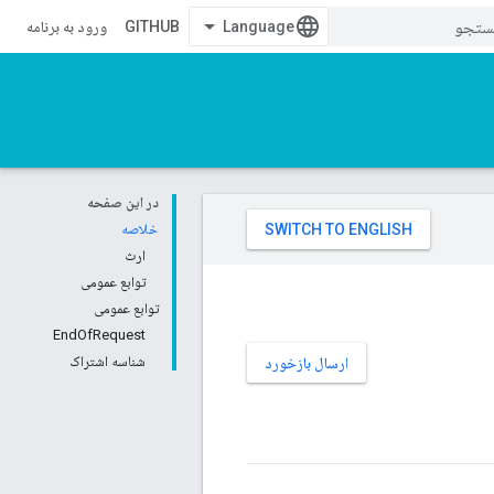
GITHUB
ورود به برنامه
در این صفحه
خلاصه
ارث
توابع عمومی
توابع عمومی
EndOfRequest
شناسه اشتراک
ارسال بازخورد