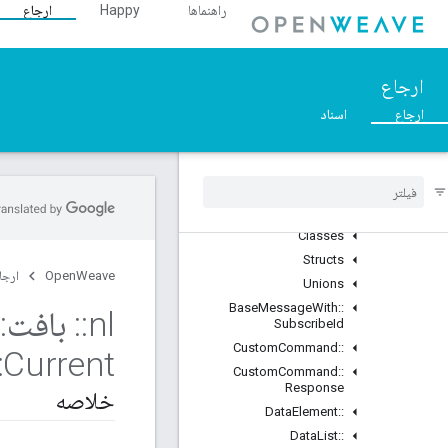
راهنماها
Happy
ارجاع
::DeviceManager
::Profiles
نمای کلی
ارجاع
Classes
ارجاع
اسناد
::BDX_Current
BDX
_
Development
::
Bulk
Data
Transfer
::
Data
Management
_
Current
::
نمای کلی
Classes
Structs
OpenWeave
ارجا
Unions
Base
Message
With
::
nl
::
بافت
::
Subscribe
Id
Custom
Command
::
:
Current
Custom
Command
::
Response
خلاصه
Data
Element
::
Data
List
::