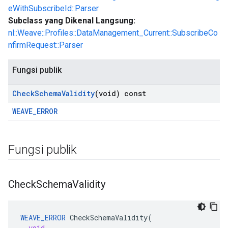
eWithSubscribeId::Parser
Subclass yang Dikenal Langsung:
nl::Weave::Profiles::DataManagement_Current::SubscribeCo
nfirmRequest::Parser
Fungsi publik
Check
Schema
Validity
(void) const
WEAVE_ERROR
Fungsi publik
Check
Schema
Validity
WEAVE_ERROR
CheckSchemaValidity
(
void