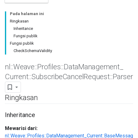
Pada halaman ini
Ringkasan
Inheritance
Fungsi publik
Fungsi publik
CheckSchemaValidity
nl
::
Weave
::
Profiles
::
Data
Management
_
Current
::
Subscribe
Cancel
Request
::
Parser
Id
Ringkasan
Inheritance
Mewarisi dari:
nl::Weave::Profiles::DataManagement_Current::BaseMessag