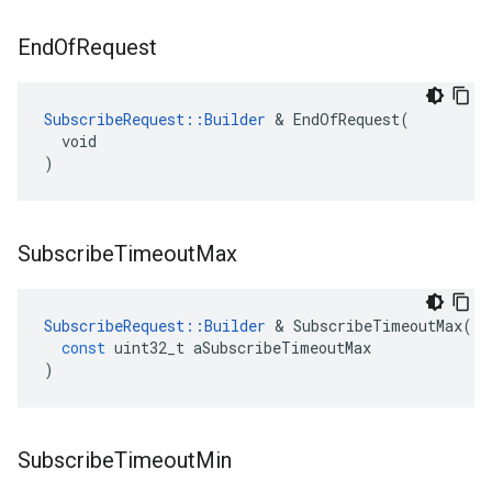
End
Of
Request
SubscribeRequest::Builder
 & EndOfRequest(

  void

)
Subscribe
Timeout
Max
SubscribeRequest
::
Builder
&
SubscribeTimeoutMax
(
const
uint32_t
aSubscribeTimeoutMax
)
Subscribe
Timeout
Min