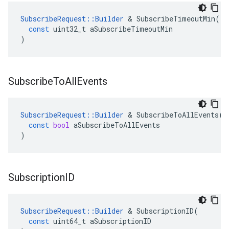
SubscribeRequest
::
Builder
&
SubscribeTimeoutMin
(
const
uint32_t
aSubscribeTimeoutMin
)
Subscribe
To
All
Events
SubscribeRequest
::
Builder
&
SubscribeToAllEvents
(
const
bool
aSubscribeToAllEvents
)
Subscription
ID
SubscribeRequest
::
Builder
&
SubscriptionID
(
const
uint64_t
aSubscriptionID