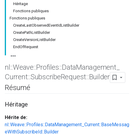
Héritage
Fonctions publiques
Fonctions publiques
CreateLastObservedEventIdListBuilder
CreatePathListBuilder
CreateVersionListBuilder
EndOfRequest
nl
::
Weave
::
Profiles
::
Data
Management
_
Current
::
Subscribe
Request
::
Builder
Id
Résumé
Héritage
Hérite de:
nl::Weave::Profiles::DataManagement_Current::BaseMessag
eWithSubscribeId::Builder