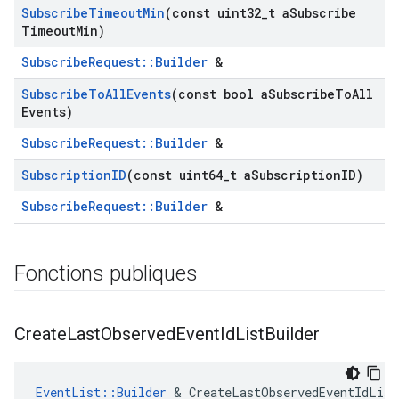
Subscribe
Timeout
Min
(const uint32
_
t a
Subscribe
Timeout
Min)
SubscribeRequest::Builder
&
Subscribe
To
All
Events
(const bool a
Subscribe
To
All
Events)
SubscribeRequest::Builder
&
Subscription
ID
(const uint64
_
t a
Subscription
ID)
SubscribeRequest::Builder
&
Fonctions publiques
Create
Last
Observed
Event
Id
List
Builder
EventList::Builder
 & CreateLastObservedEventIdList