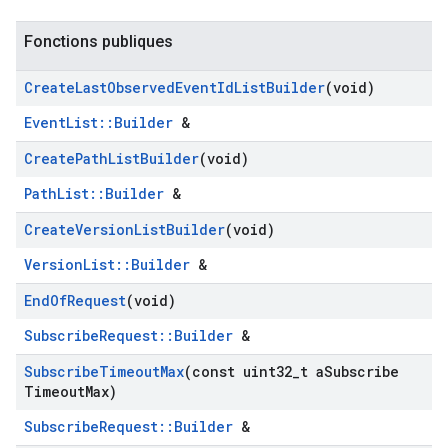
Fonctions publiques
Create
Last
Observed
Event
Id
List
Builder
(void)
EventList::Builder
&
Create
Path
List
Builder
(void)
PathList::Builder
&
Create
Version
List
Builder
(void)
VersionList::Builder
&
End
Of
Request
(void)
SubscribeRequest::Builder
&
Subscribe
Timeout
Max
(const uint32
_
t a
Subscribe
Timeout
Max)
SubscribeRequest::Builder
&