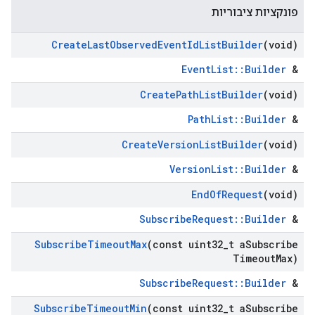
פונקציות ציבוריות
Create
Last
Observed
Event
Id
List
Builder
(void)
EventList::Builder
&
Create
Path
List
Builder
(void)
PathList::Builder
&
Create
Version
List
Builder
(void)
VersionList::Builder
&
End
Of
Request
(void)
SubscribeRequest::Builder
&
Subscribe
Timeout
Max
(const uint32
_
t a
Subscribe
Timeout
Max)
SubscribeRequest::Builder
&
Subscribe
Timeout
Min
(const uint32
_
t a
Subscribe