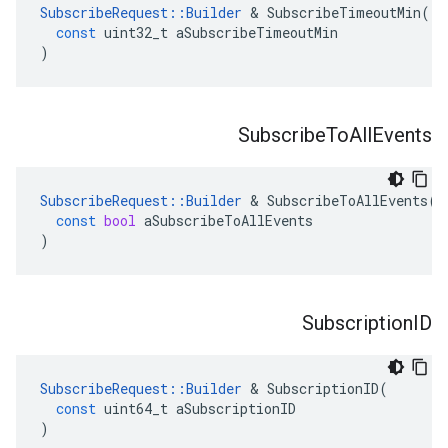
SubscribeRequest
::
Builder
&
SubscribeTimeoutMin
(
const
uint32_t
aSubscribeTimeoutMin
)
Subscribe
To
All
Events
SubscribeRequest
::
Builder
&
SubscribeToAllEvents
(
const
bool
aSubscribeToAllEvents
)
Subscription
ID
SubscribeRequest
::
Builder
&
SubscriptionID
(
const
uint64_t
aSubscriptionID
)