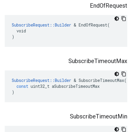
End
Of
Request
SubscribeRequest::Builder
 & EndOfRequest(

  void

)
Subscribe
Timeout
Max
SubscribeRequest
::
Builder
&
SubscribeTimeoutMax
(
const
uint32_t
aSubscribeTimeoutMax
)
Subscribe
Timeout
Min