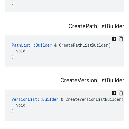
)
Create
Path
List
Builder
PathList::Builder
 & CreatePathListBuilder(

  void

)
Create
Version
List
Builder
VersionList::Builder
 & CreateVersionListBuilder(

  void

)