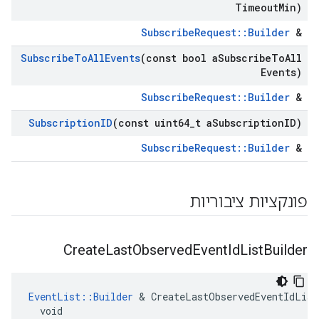
Timeout
Min)
SubscribeRequest::Builder
&
Subscribe
To
All
Events
(const bool a
Subscribe
To
All
Events)
SubscribeRequest::Builder
&
Subscription
ID
(const uint64
_
t a
Subscription
ID)
SubscribeRequest::Builder
&
פונקציות ציבוריות
Create
Last
Observed
Event
Id
List
Builder
EventList::Builder
 & CreateLastObservedEventIdList
  void
