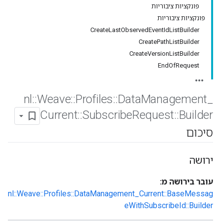
פונקציות ציבוריות
פונקציות ציבוריות
CreateLastObservedEventIdListBuilder
CreatePathListBuilder
CreateVersionListBuilder
EndOfRequest
nl
::
Weave
::
Profiles
::
Data
Management
_
Current
::
Subscribe
Request
::
Builder
סיכום
ירושה
עובר בירושה מ:
nl::Weave::Profiles::DataManagement_Current::BaseMessag
eWithSubscribeId::Builder