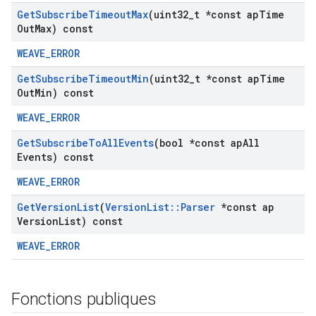
Get
Subscribe
Timeout
Max
(uint32
_
t *const ap
Time
Out
Max) const
WEAVE_ERROR
Get
Subscribe
Timeout
Min
(uint32
_
t *const ap
Time
Out
Min) const
WEAVE_ERROR
Get
Subscribe
To
All
Events
(bool *const ap
All
Events) const
WEAVE_ERROR
Get
Version
List
(
Version
List
::
Parser
*const ap
Version
List) const
WEAVE_ERROR
Fonctions publiques