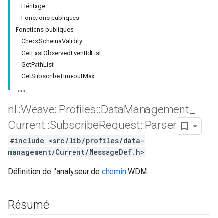
Héritage
Fonctions publiques
Fonctions publiques
CheckSchemaValidity
GetLastObservedEventIdList
GetPathList
GetSubscribeTimeoutMax
nl
::
Weave
::
Profiles
::
Data
Management
_
Current
::
Subscribe
Request
::
Parser
Id
#include <src/lib/profiles/data-
management/Current/MessageDef.h>
Définition de l'analyseur de
chemin
WDM.
Résumé