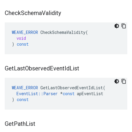
Check
Schema
Validity
WEAVE_ERROR
CheckSchemaValidity
(
void
)
const
Get
Last
Observed
Event
Id
List
WEAVE_ERROR
GetLastObservedEventIdList
(
EventList
::
Parser
*
const
apEventList
)
const
Get
Path
List