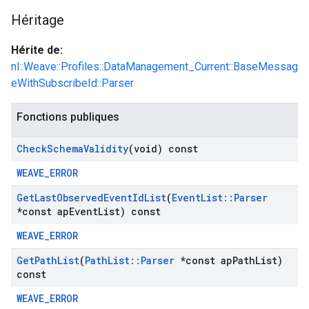
Héritage
Hérite de:
nl::Weave::Profiles::DataManagement_Current::BaseMessag
eWithSubscribeId::Parser
Fonctions publiques
Check
Schema
Validity
(void) const
WEAVE_ERROR
Get
Last
Observed
Event
Id
List
(
Event
List
::
Parser
*const ap
Event
List) const
WEAVE_ERROR
Get
Path
List
(
Path
List
::
Parser
*const ap
Path
List)
const
WEAVE_ERROR