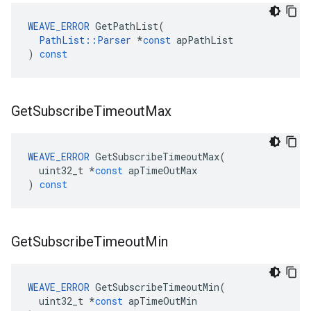
WEAVE_ERROR
GetPathList
(
PathList
::
Parser
*
const
apPathList
)
const
Get
Subscribe
Timeout
Max
WEAVE_ERROR
GetSubscribeTimeoutMax
(
uint32_t
*
const
apTimeOutMax
)
const
Get
Subscribe
Timeout
Min
WEAVE_ERROR
GetSubscribeTimeoutMin
(
uint32_t
*
const
apTimeOutMin