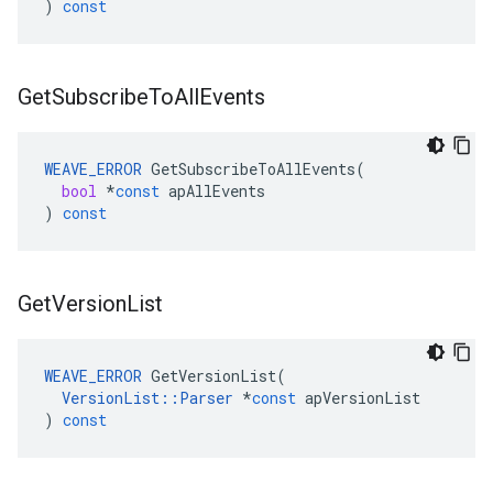
)
const
Get
Subscribe
To
All
Events
WEAVE_ERROR
GetSubscribeToAllEvents
(
bool
*
const
apAllEvents
)
const
Get
Version
List
WEAVE_ERROR
GetVersionList
(
VersionList
::
Parser
*
const
apVersionList
)
const