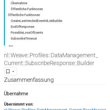
Übernahme
Öffentliche Funktionen
Öffentliche Funktionen
CreateLastVendedEventIdListBuilder
EndOfResponse
PossibleLossOfEvents
SubscribeTimeout
nl
::
Weave
::
Profiles
::
Data
Management
_
Current
::
Subscribe
Response
::
Builder
Id
Zusammenfassung
Übernahme
Übernimmt von: