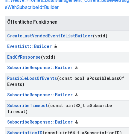
nl::Weave::Profiles::DataManagement_Current::BaseMessag
eWithSubscribeId::Builder
Öffentliche Funktionen
Create
Last
Vended
Event
Id
List
Builder
(void)
EventList::Builder
&
End
Of
Response
(void)
SubscribeResponse::Builder
&
Possible
Loss
Of
Events
(const bool a
Possible
Loss
Of
Events)
SubscribeResponse::Builder
&
Subscribe
Timeout
(const uint32
_
t a
Subscribe
Timeout)
SubscribeResponse::Builder
&
Subscription
ID
(const uint64
_
t a
Subscription
ID)