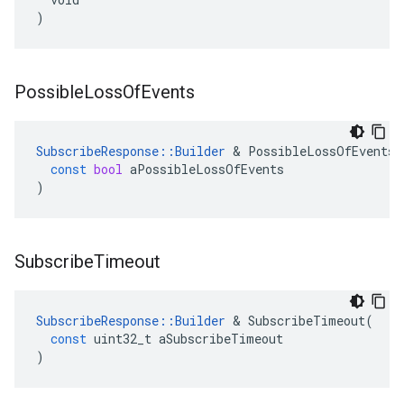
)
Possible
Loss
Of
Events
SubscribeResponse
::
Builder
&
PossibleLossOfEvents
(
const
bool
aPossibleLossOfEvents
)
Subscribe
Timeout
SubscribeResponse
::
Builder
&
SubscribeTimeout
(
const
uint32_t
aSubscribeTimeout
)