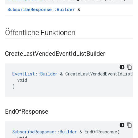
SubscribeResponse::Builder
&
Öffentliche Funktionen
Create
Last
Vended
Event
Id
List
Builder
EventList::Builder
 & CreateLastVendedEventIdListBui
  void

)
End
Of
Response
SubscribeResponse::Builder
 & EndOfResponse(

  void
