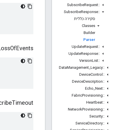
Subscribe
Request
::
Subscribe
Response
::
סקירה כללית
Classes
Builder
Parser
Update
Request
::
Loss
Of
Events
Update
Response
::
Version
List
::
Data
Management
_
Legacy
::
Device
Control
::
Device
Description
::
Echo
_
Next
::
Fabric
Provisioning
::
cribe
Timeout
Heartbeat
::
Network
Provisioning
::
Security
::
Service
Directory
::