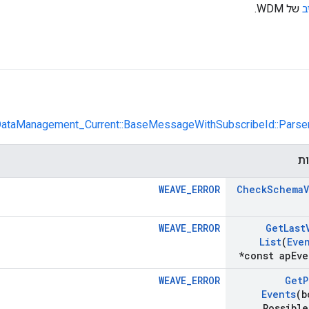
ב
של WDM.
::DataManagement_Current::BaseMessageWithSubscribeId::Parse
ות
WEAVE_ERROR
Check
Schema
WEAVE_ERROR
Get
Last
List
(
Eve
*const ap
Eve
WEAVE_ERROR
Get
P
Events
(b
Possible