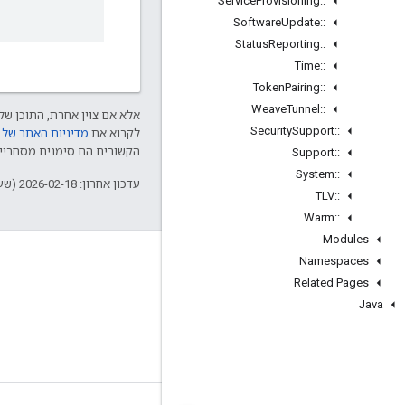
Service
Provisioning
::
Software
Update
::
Status
Reporting
::
Time
::
Token
Pairing
::
Weave
Tunnel
::
אלא אם צוין אחרת, התוכן של 
Security
Support
::
לקרוא את
מדיניות האתר של Google Developers‏
הקשורים הם סימנים מסחריים של Thread Group והשימוש בהם נע
Support
::
System
::
עדכון אחרון: 2026-02-18 (שעון UTC).
TLV
::
Warm
::
Modules
GitHub
Namespaces
Related Pages
OpenWeave
Java
Happy
OpenThread