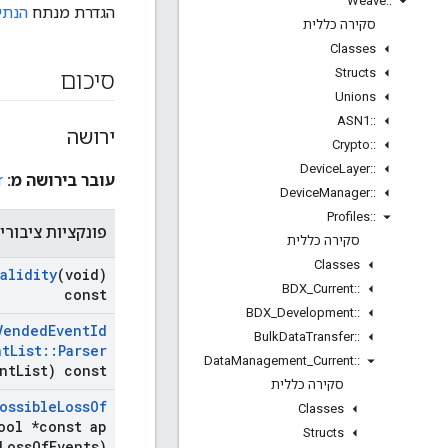
Weave
::
הגדרת מנתח
הנתי
סקירה כללית
Classes
Structs
סיכום
Unions
ASN1
::
ירושה
Crypto
::
Device
Layer
::
עובר בירושה מ:
r
Device
Manager
::
Profiles
::
פונקציות ציבורי
סקירה כללית
Classes
Validity
(void)
BDX
_
Current
::
const
BDX
_
Development
::
Vended
Event
Id
Bulk
Data
Transfer
::
nt
List
::
Parser
Data
Management
_
Current
::
nt
List) const
סקירה כללית
ossible
Loss
Of
Classes
ool *const ap
Structs
Loss
Of
Events)