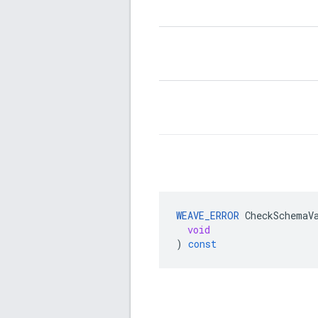
WEAVE_ERROR
CheckSchemaV
void
)
const