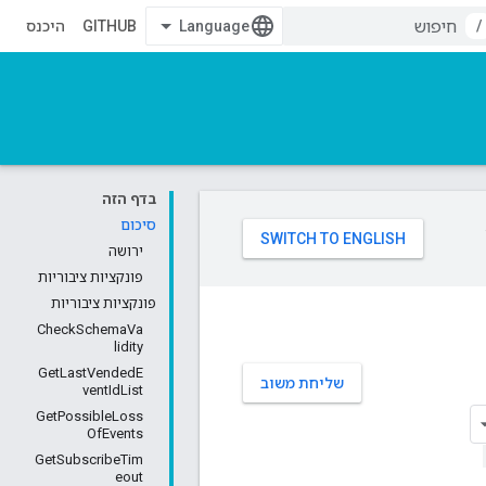
/
GITHUB
היכנס
בדף הזה
סיכום
ירושה
פונקציות ציבוריות
פונקציות ציבוריות
CheckSchemaVa
lidity
GetLastVendedE
שליחת משוב
ventIdList
GetPossibleLoss
OfEvents
GetSubscribeTim
eout