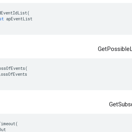
dEventIdList
(
st
apEventList
Get
Possible
ossOfEvents
(
LossOfEvents
Get
Subs
Timeout
(
Out