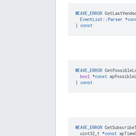
WEAVE_ERROR
GetLastVende
EventList
::
Parser
*
con
)
const
WEAVE_ERROR
GetPossibleL
bool
*
const
apPossible
)
const
WEAVE_ERROR
GetSubscribe
uint32_t
*
const
apTime