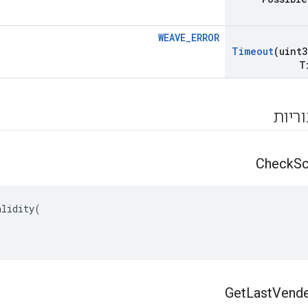
WEAVE_ERROR
Timeout
(uint3
T
וריות
Check
S
alidity
(
Get
Last
Vend