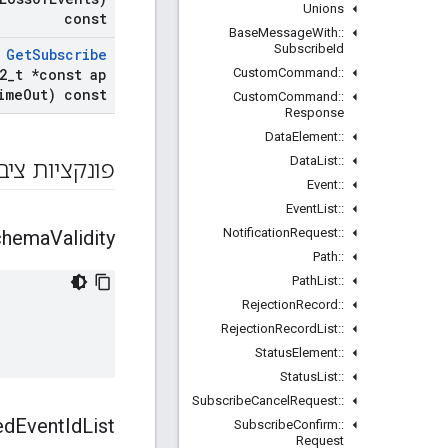
Unions
const
Base
Message
With
::
Subscribe
Id
Get
Subscribe
Custom
Command
::
2
_
t *const ap
ime
Out) const
Custom
Command
::
Response
Data
Element
::
Data
List
::
פונקציות ציב
Event
::
Event
List
::
Notification
Request
::
chema
Validity
Path
::
Path
List
::
Rejection
Record
::
Rejection
Record
List
::
Status
Element
::
Status
List
::
Subscribe
Cancel
Request
::
ed
Event
Id
List
Subscribe
Confirm
::
Request