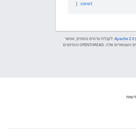
)
const
ן
Apache 2.0‏
. לקבלת פרטים נוספים, אפשר
.‏ Java הוא סימן מסחרי רשום של חברת Oracle ו/או של השותפים העצמאיים שלה. ‫OPENTHREAD והסימנים
דשות