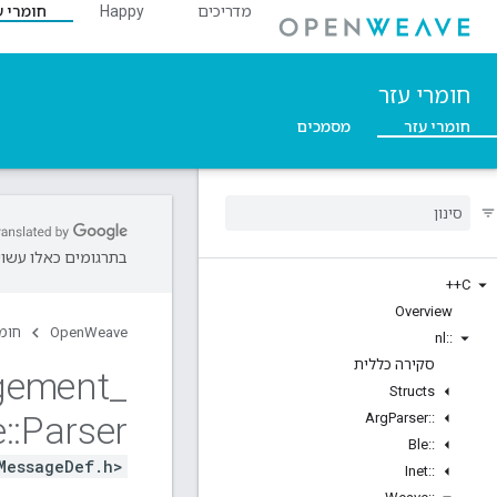
מדריכים
Happy
חומרי ע
חומרי עזר
חומרי עזר
מסמכים
בתרגומים כאלו עשויו
C++
Overview
OpenWeave
חומר
nl
::
סקירה כללית
gement
_
Structs
e
::
Parser
Arg
Parser
::
Ble
::
MessageDef.h>
Inet
::