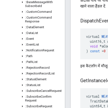
WDM पाथ पर पाथ::kC
::
Base
Message
With
खाने वाला हैंडल दें.
Subscribe
Id
::
Custom
Command
::
Custom
Command
Dispatch
Eve
Response
::
Data
Element
::
Data
List
virtual
WEA
::
Event
uint16_t
::
Event
List
void
*
aCo
::
Notification
Request
)
const
=
0
::
Path
::
Path
List
इस कैटलॉग में मौजूद 
::
Rejection
Record
::
Rejection
Record
List
::
Status
Element
Get
Instance
I
::
Status
List
::
Subscribe
Cancel
Request
virtual
WEA
::
Subscribe
Confirm
Request
TraitData
uint64_t
::
Subscribe
Request