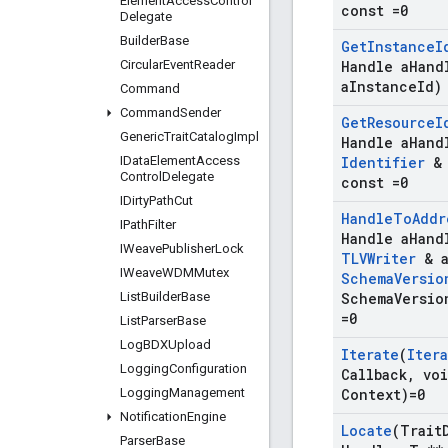
Element
Access
Control
const =0
Delegate
Builder
Base
Get
Instance
I
Circular
Event
Reader
Handle a
Hand
a
Instance
Id)
Command
Command
Sender
Get
Resource
I
Generic
Trait
Catalog
Impl
Handle a
Hand
IData
Element
Access
Identifier
& 
Control
Delegate
const =0
IDirty
Path
Cut
Handle
To
Addr
IPath
Filter
Handle a
Hand
IWeave
Publisher
Lock
TLVWriter
& 
IWeave
WDMMutex
Schema
Versio
List
Builder
Base
Schema
Versio
=0
List
Parser
Base
Log
BDXUpload
Iterate
(
Iter
Logging
Configuration
Callback
,
voi
Logging
Management
Context)=0
Notification
Engine
Locate
(Trait
Parser
Base