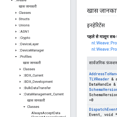
::
Weave
खास जानकारी
खास जानका
Classes
Structs
इनहेरिटेंस
Unions
::
ASN1
पहले से मालूम सब-
::
Crypto
nl::Weave::Pr
::
Device
Layer
nl::Weave::Pr
::
Device
Manager
::
Profiles
सार्वजनिक फ़ंक्श
खास जानकारी
Classes
Address
To
Han
::
BDX
_
Current
TLVReader
& 
::
BDX
_
Development
Data
Handle &
::
Bulk
Data
Transfer
Schema
Versio
::
Data
Management
_
Current
Schema
Versio
=0
खास जानकारी
Classes
Dispatch
Even
Always
Accept
Data
Event
,
void *