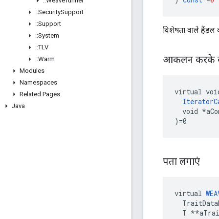
::
Weave
Tunnel
::
Security
Support
::
Support
विशेषता वाले हैंडल
::
System
::
TLV
आकलन करके कॉन्
::
Warm
Modules
Namespaces
virtual voi
Related Pages
IteratorC
Java
  void *aCo
)=0
पता लगाएं
virtual
WEA
TraitData
T
**
aTra