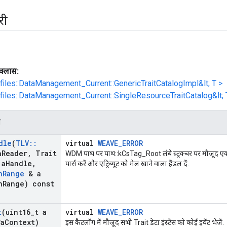
री
क्लास:
ofiles::DataManagement_Current::GenericTraitCatalogImpl&lt; T >
ofiles::DataManagement_Current::SingleResourceTraitCatalog&lt; 
न
dle
(
TLV
::
virtual
WEAVE_ERROR
a
Reader
,
Trait
WDM पाथ पर पाथ::kCsTag_Root लंबे स्ट्रक्चर पर मौजूद एक र
 a
Handle
,
पार्स करें और एट्रिब्यूट को मेल खाने वाला हैंडल दें.
n
Range
& a
n
Range) const
t
(uint16
_
t a
virtual
WEAVE_ERROR
a
Context)
इस कैटलॉग में मौजूद सभी Trait डेटा इंस्टेंस को कोई इवेंट भेजें.