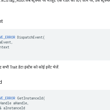
sTag_Root लंबे स्ट्रक्चर पर मौजूद एक रीडर को दिए जाने पर, उस स्ट्रक्चर क
nt
VE_ERROR
DispatchEvent
(
aEvent
,
ntext
सभी Trait डेटा इंस्टेंस को कोई इवेंट भेजें.
d
VE_ERROR
GetInstanceId
(
Handle
aHandle
,
&
aInstanceId