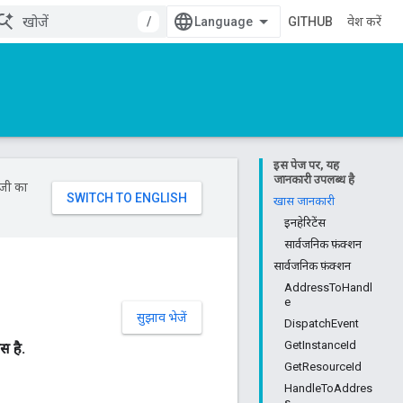
/
GITHUB
प्रवेश करें
इस पेज पर, यह
जानकारी उपलब्ध है
ॉजी का
खास जानकारी
इनहेरिटेंस
सार्वजनिक फ़ंक्शन
सार्वजनिक फ़ंक्शन
AddressToHandl
e
सुझाव भेजें
DispatchEvent
GetInstanceId
स है.
GetResourceId
HandleToAddres
s