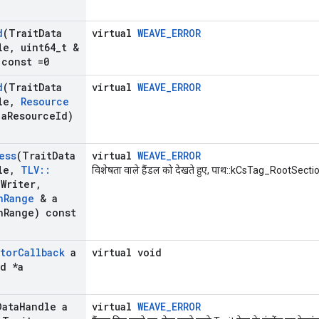
d
(Trait
Data
virtual
WEAVE_ERROR
le
,
uint64
_
t &
 const =0
d
(Trait
Data
virtual
WEAVE_ERROR
le
,
Resource
a
Resource
Id)
ess
(Trait
Data
virtual
WEAVE_ERROR
le
,
TLV
::
विशेषता वाले हैंडल को देखते हुए, पाथ::kCsTag_RootSection
a
Writer
,
n
Range
& a
n
Range) const
ator
Callback
a
virtual void
d *a
Data
Handle a
virtual
WEAVE_ERROR