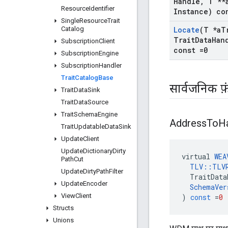
Handle
,
T **
Resource
Identifier
Instance) co
Single
Resource
Trait
Catalog
Locate
(T *a
T
Trait
Data
Han
Subscription
Client
const =0
Subscription
Engine
Subscription
Handler
Trait
Catalog
Base
सार्वजनिक फ़
Trait
Data
Sink
Trait
Data
Source
Trait
Schema
Engine
Address
To
H
Trait
Updatable
Data
Sink
Update
Client
Update
Dictionary
Dirty
virtual
WEA
Path
Cut
TLV
::
TLV
Update
Dirty
Path
Filter
TraitData
Update
Encoder
SchemaVer
View
Client
)
const
=
0
Structs
Unions