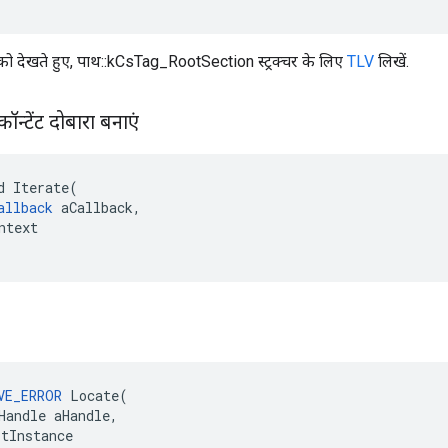
 को देखते हुए, पाथ::kCsTag_RootSection स्ट्रक्चर के लिए
TLV
लिखें.
टेंट दोबारा बनाएं
d Iterate(

allback
 aCallback,

ntext

VE_ERROR
Locate
(
Handle
aHandle
,
itInstance