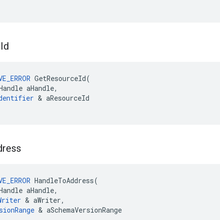
e
Id
VE_ERROR
GetResourceId
(
Handle
aHandle
,
dentifier
&
aResourceId
dress
VE_ERROR
HandleToAddress
(
Handle
aHandle
,
Writer
&
aWriter
,
sionRange
&
aSchemaVersionRange