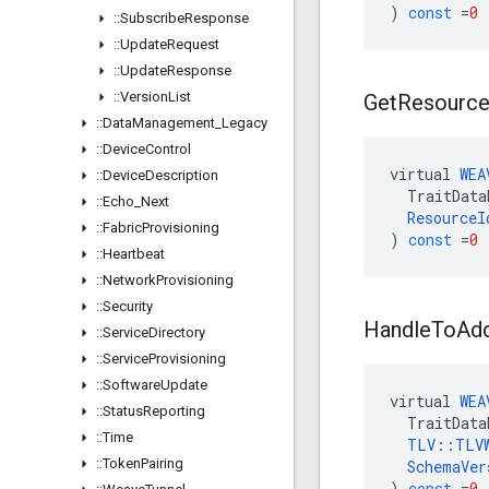
)
const
=
0
::
Subscribe
Response
::
Update
Request
::
Update
Response
::
Version
List
Get
Resourc
::
Data
Management
_
Legacy
::
Device
Control
virtual
WEA
::
Device
Description
TraitData
::
Echo
_
Next
ResourceI
::
Fabric
Provisioning
)
const
=
0
::
Heartbeat
::
Network
Provisioning
::
Security
Handle
To
Ad
::
Service
Directory
::
Service
Provisioning
::
Software
Update
virtual
WEA
::
Status
Reporting
TraitData
::
Time
TLV
::
TLV
::
Token
Pairing
SchemaVer
)
const
=
0