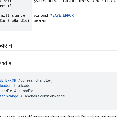
a
Trait
हैंडल दिए जाने पर, मेल खाने वाले Trait डेटा के इंस्टेंस का रेफ़रंस 
nst =0
rait
Instance
,
virtual
WEAVE_ERROR
dle & a
Handle)
उलटा करें.
ंक्शन
andle
VE_ERROR
AddressToHandle
(
Reader
&
aReader
,
Handle
&
aHandle
,
sionRange
&
aSchemaVersionRange