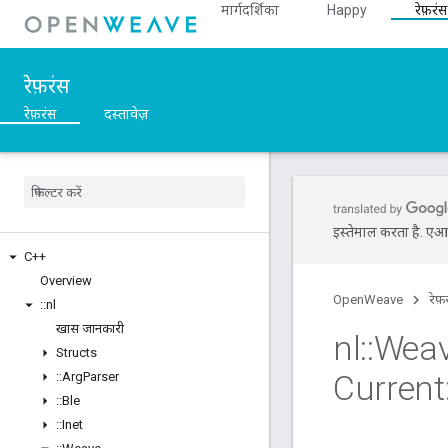
मार्गदर्शिका
Happy
रेफ़रंस
रेफ़रंस
रेफ़रंस
दस्तावेज़
इस्तेमाल करता है. एआई 
C++
Overview
OpenWeave
रेफ़
::
nl
खास जानकारी
nl
::
Wea
Structs
Current
::
Arg
Parser
::
Ble
::
Inet