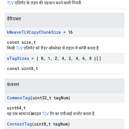
TLV
एलिमेंट के टाइप की पहचान करने वाली गिनती.
वैरिएबल
k
Weave
TLVCopy
Chunk
Size
= 16
const size_t
किसी
TLV
एलिमेंट को रीडर ऑब्जेक्ट से राइटर में कॉपी करता है.
s
Tag
Sizes
= { 0
,
1
,
2
,
4
,
2
,
4
,
6
,
8 }[]
const uint8_t
फ़ंक्शन
Common
Tag
(uint32
_
t tag
Num)
uint64_t
यह एक सामान्य प्रोफ़ाइल
TLV
टैग का एपीआई जनरेट करता है.
Context
Tag
(uint8
_
t tag
Num)