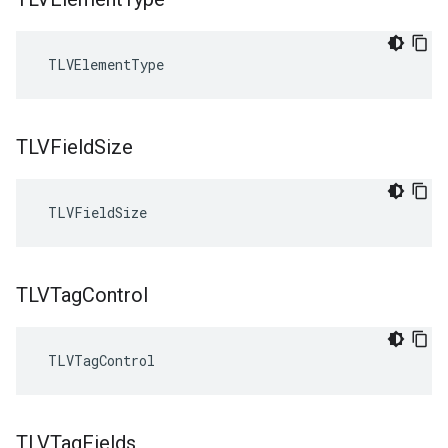
 TLVElementType
TLVField
Size
 TLVFieldSize
TLVTag
Control
 TLVTagControl
TLVTag
Fields