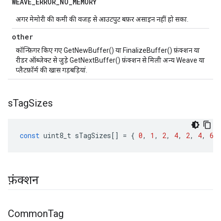
WEAVE
_
ERROR
_
NO
_
MEMORY
अगर मेमोरी की कमी की वजह से आउटपुट बफ़र असाइन नहीं हो सका.
other
कॉन्फ़िगर किए गए GetNewBuffer() या FinalizeBuffer() फ़ंक्शन या
रीडर ऑब्जेक्ट से जुड़े GetNextBuffer() फ़ंक्शन से मिली अन्य Weave या
प्लैटफ़ॉर्म की खास गड़बड़ियां.
s
Tag
Sizes
const
uint8_t
sTagSizes
[]
=
{
0
,
1
,
2
,
4
,
2
,
4
,
6
,
फ़ंक्शन
Common
Tag