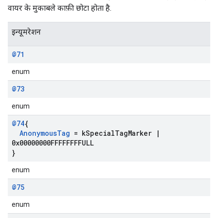
वायर के मुकाबले काफ़ी छोटा होता है.
इन्यूमरेशन
@71
enum
@73
enum
@74
{
Anonymous
Tag
= k
Special
Tag
Marker
|
0x00000000FFFFFFFFULL
}
enum
@75
enum