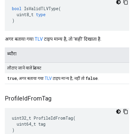
bool
IsValidTLVType
(
uint8_t
type
)
अगर बताया गया
TLV
टाइप मान्य है, तो 'सही' दिखाता है.
ब्यौरा
लौटाए जाने वाले प्रॉडक्ट
true
false
, अगर बताया गया
TLV
टाइप मान्य है, नहीं तो
.
Profile
Id
From
Tag
uint32_t ProfileIdFromTag(

  uint64_t tag

)