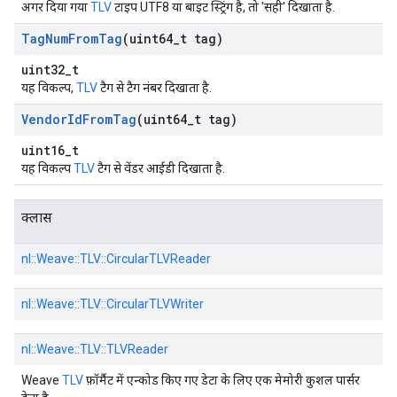
अगर दिया गया
TLV
टाइप UTF8 या बाइट स्ट्रिंग है, तो 'सही' दिखाता है.
Tag
Num
From
Tag
(uint64
_
t tag)
uint32_t
यह विकल्प,
TLV
टैग से टैग नंबर दिखाता है.
Vendor
Id
From
Tag
(uint64
_
t tag)
uint16_t
यह विकल्प
TLV
टैग से वेंडर आईडी दिखाता है.
क्लास
nl::
Weave::
TLV::
CircularTLVReader
nl::
Weave::
TLV::
CircularTLVWriter
nl::
Weave::
TLV::
TLVReader
Weave
TLV
फ़ॉर्मैट में एन्कोड किए गए डेटा के लिए एक मेमोरी कुशल पार्सर