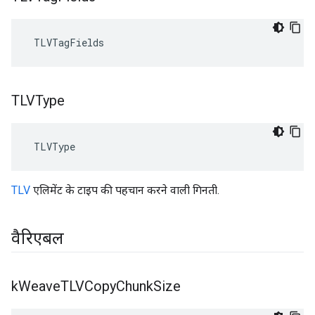
 TLVTagFields
TLVType
 TLVType
TLV
एलिमेंट के टाइप की पहचान करने वाली गिनती.
वैरिएबल
k
Weave
TLVCopy
Chunk
Size