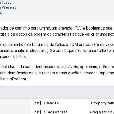
sNull,

sPresent

E
cador de caminho para um nó, um gravador
TLV
e booleanos que i
xtraia os dados da origem da característica que vai criar uma not
dor do caminho não for um nó de folha, o TDM processará os valo
êineres, anular o struct etc.). Se um nó que não for uma folha fo
para os filhos.
será chamada para identificadores anuláveis, opcionais, efêmer
 com identificadores que tenham essas opções ativadas implemen
l e aIsPresent.
[in] a
Handle
O PropertyPat
[in] a
Tag
To
Write
A tag a ser gra