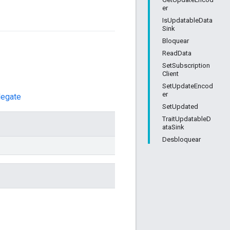
er
IsUpdatableData
Sink
Bloquear
ReadData
SetSubscription
Client
SetUpdateEncod
er
legate
SetUpdated
TraitUpdatableD
ataSink
Desbloquear