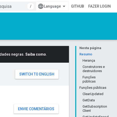
/
GITHUB
FAZER LOGIN
Nesta página
idades negras.
Saiba como
.
Resumo
Herança
Construtores e
destruidores
Funções
públicas
Funções públicas
ClearUpdated
GetData
GetSubscription
ENVIE COMENTÁRIOS
Client
GetUpdateEncod