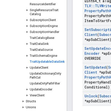
uint64
_
t a
Ta
Resource
Identifier
TLV
::
TLVWrit
Single
Resource
Trait
Property
Path
Catalog
Property
Path
Subscription
Client
Item
To
Start
F
Subscription
Engine
Set
Subscript
Subscription
Handler
Client
(
Subsc
Trait
Catalog
Base
*ap
Sub
Clien
Trait
Data
Sink
Set
Update
Enc
Trait
Data
Source
Encoder
*ap
E
Trait
Schema
Engine
OVERRIDE
Trait
Updatable
Data
Sink
Set
Updated
(
S
Update
Client
Client
*ap
Su
Update
Dictionary
Dirty
Property
Path
Path
Cut
Property
Hand
Update
Dirty
Path
Filter
Conditional)
Update
Encoder
View
Client
Unlock
(
Subsc
*ap
Sub
Client
Structs
Unions