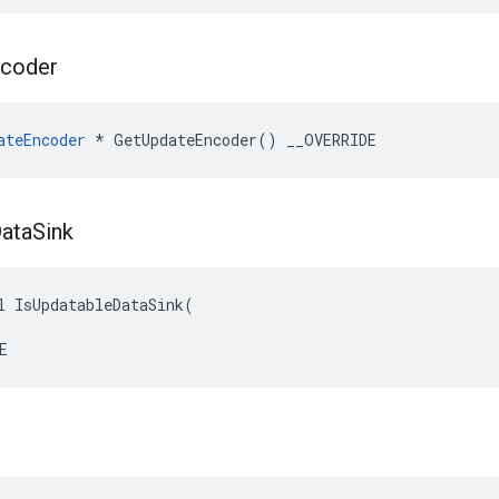
coder
ateEncoder
 * GetUpdateEncoder() __OVERRIDE
ata
Sink
l IsUpdatableDataSink(

E