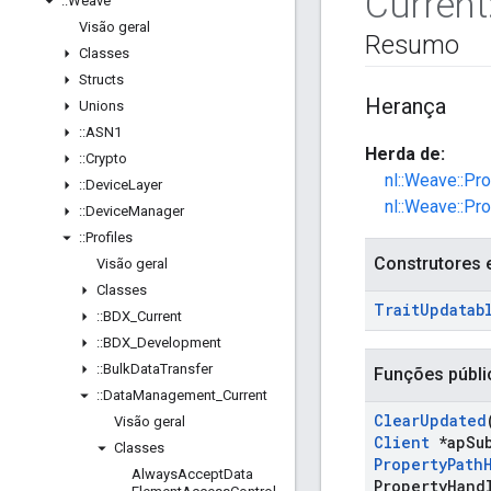
Current
::
Weave
Visão geral
Resumo
Classes
Structs
Herança
Unions
::
ASN1
Herda de:
::
Crypto
nl::Weave::Pr
::
Device
Layer
nl::Weave::Pr
::
Device
Manager
::
Profiles
Construtores 
Visão geral
Classes
Trait
Updatab
::
BDX
_
Current
::
BDX
_
Development
::
Bulk
Data
Transfer
Funções públi
::
Data
Management
_
Current
Clear
Updated
Visão geral
Client
*ap
Su
Classes
Property
Path
Always
Accept
Data
Property
Hand