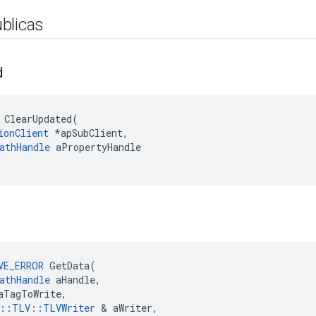
blicas
d
 ClearUpdated(

ionClient
 *apSubClient,

athHandle
 aPropertyHandle

VE_ERROR
 GetData(

athHandle
 aHandle,

aTagToWrite,

e::TLV::TLVWriter
 & aWriter,
