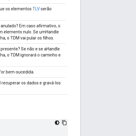
que os elementos
TLV
serão
 anulado? Em caso afirmativo, o
m elemento nulo. Se umHandle
ha, o TDM vai pular os filhos.
 presente? Se não e se aHandle
lha, o TDM ignorará o caminho e
for bem-sucedida.
l recuperar os dados e gravá-los