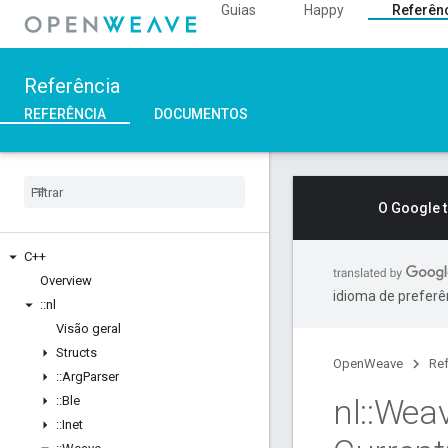
Guias
Happy
Referên
Referência
REFERÊNCIA
DOCUMENTOS
O Google 
C++
Overview
idioma de preferê
::
nl
Visão geral
Structs
OpenWeave
Ref
::
Arg
Parser
nl
::
Wea
::
Ble
::
Inet