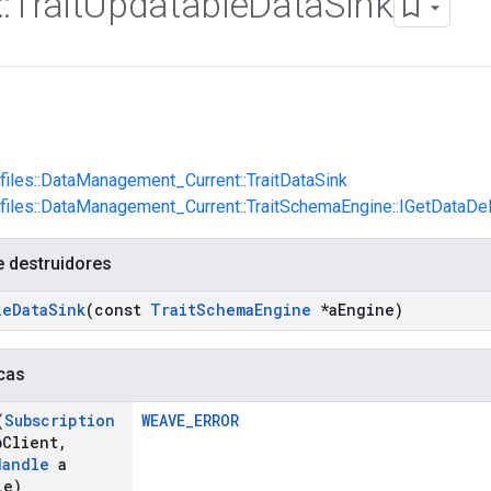
::
Trait
Updatable
Data
Sink
ofiles::DataManagement_Current::TraitDataSink
ofiles::DataManagement_Current::TraitSchemaEngine::IGetDataDe
e destruidores
le
Data
Sink
(const
Trait
Schema
Engine
*a
Engine)
cas
(
Subscription
WEAVE_ERROR
b
Client
,
Handle
a
le)