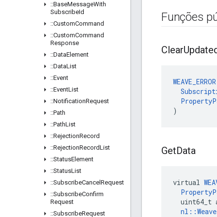
::
Base
Message
With
Subscribe
Id
Funções pú
::
Custom
Command
::
Custom
Command
Response
Clear
Update
::
Data
Element
::
Data
List
::
Event
WEAVE_ERROR
::
Event
List
Subscript
PropertyP
::
Notification
Request
)
::
Path
::
Path
List
::
Rejection
Record
::
Rejection
Record
List
Get
Data
::
Status
Element
::
Status
List
virtual 
WEA
::
Subscribe
Cancel
Request
PropertyP
::
Subscribe
Confirm
  uint64_t 
Request
nl::Weav
::
Subscribe
Request