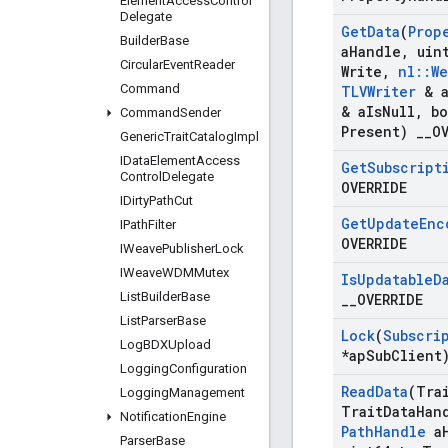
Element
Access
Control
Delegate
Get
Data
(
Prop
Builder
Base
a
Handle
,
uint
Circular
Event
Reader
Write
,
nl
::
We
Command
TLVWriter
& 
& a
Is
Null
,
bo
Command
Sender
Present)
_
_
O
Generic
Trait
Catalog
Impl
IData
Element
Access
Get
Subscript
Control
Delegate
OVERRIDE
IDirty
Path
Cut
Get
Update
Enc
IPath
Filter
OVERRIDE
IWeave
Publisher
Lock
IWeave
WDMMutex
Is
Updatable
D
List
Builder
Base
_
_
OVERRIDE
List
Parser
Base
Lock
(
Subscri
Log
BDXUpload
*ap
Sub
Client
Logging
Configuration
Read
Data
(Tra
Logging
Management
Trait
Data
Han
Notification
Engine
Path
Handle
a
Parser
Base