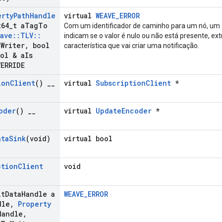
erty
Path
Handle
virtual
WEAVE_ERROR
64
_
t a
Tag
To
Com um identificador de caminho para um nó, um
ave
::
TLV
::
indicam se o valor é nulo ou não está presente, ex
a
Writer
,
bool
característica que vai criar uma notificação.
ol & a
Is
VERRIDE
ion
Client
()
_
_
virtual
SubscriptionClient
*
oder
()
_
_
virtual
UpdateEncoder
*
ata
Sink
(void)
virtual bool
ption
Client
void
)
it
Data
Handle a
WEAVE_ERROR
dle
,
Property
Handle
,