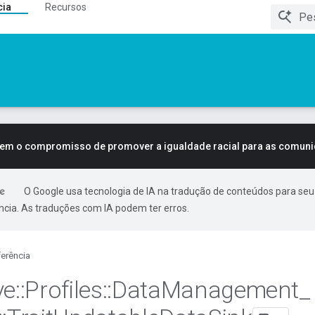
cia
Recursos
tem o compromisso de promover a igualdade racial para as comun
O Google usa tecnologia de IA na tradução de conteúdos para seu
ncia. As traduções com IA podem ter erros.
erência
ve
::
Profiles
::
Data
Management
_