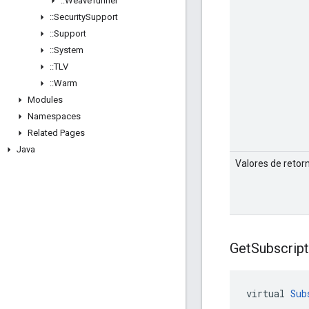
::
Weave
Tunnel
::
Security
Support
::
Support
::
System
::
TLV
::
Warm
Modules
Namespaces
Related Pages
Java
Valores de retor
Get
Subscript
virtual 
Sub