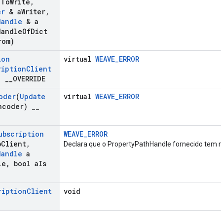
g
To
Write
,
er
& a
Writer
,
Handle
& a
Handle
Of
Dict
rom)
ion
virtual
WEAVE_ERROR
ription
Client
t)
_
_
OVERRIDE
oder
(
Update
virtual
WEAVE_ERROR
ncoder)
_
_
ubscription
WEAVE_ERROR
b
Client
,
Declara que o PropertyPathHandle fornecido tem m
Handle
a
le
,
bool a
Is
ription
Client
void
)