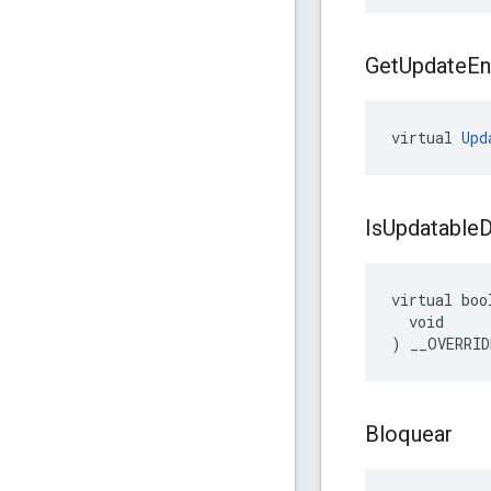
Get
Update
En
virtual 
Upd
Is
Updatable
D
virtual boo
  void

) __OVERRID
Bloquear