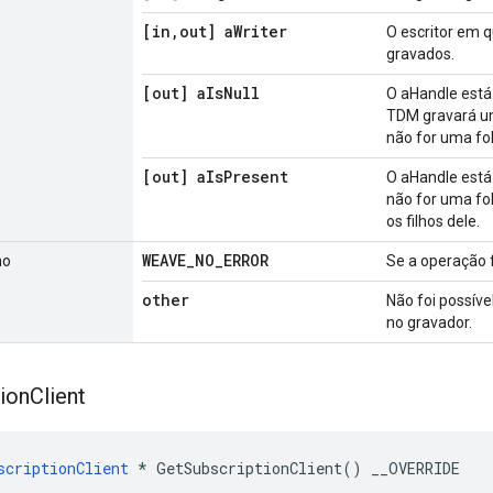
[in
,
out] a
Writer
O escritor em 
gravados.
[out] a
Is
Null
O aHandle está
TDM gravará u
não for uma fol
[out] a
Is
Present
O aHandle está
não for uma fo
os filhos dele.
WEAVE
_
NO
_
ERROR
no
Se a operação 
other
Não foi possíve
no gravador.
ion
Client
scriptionClient
 * GetSubscriptionClient() __OVERRIDE