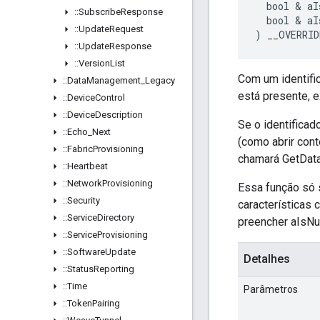
  bool & aI
::
Subscribe
Response
  bool & aI
::
Update
Request
) __OVERRID
::
Update
Response
::
Version
List
Com um identifi
::
Data
Management
_
Legacy
está presente, e
::
Device
Control
::
Device
Description
Se o identifica
::
Echo
_
Next
(como abrir cont
::
Fabric
Provisioning
chamará GetData 
::
Heartbeat
::
Network
Provisioning
Essa função só 
::
Security
características
::
Service
Directory
preencher aIsNul
::
Service
Provisioning
::
Software
Update
Detalhes
::
Status
Reporting
::
Time
Parâmetros
::
Token
Pairing