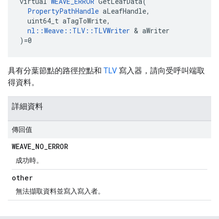
virtual 
WEAVE_ERROR
 GetLeafData(

PropertyPathHandle
 aLeafHandle,

  uint64_t aTagToWrite,

nl::Weave::TLV::TLVWriter
 & aWriter

)=0
具有分葉節點的路徑控點和
TLV
寫入器，請向受呼叫端取
得資料。
詳細資料
傳回值
WEAVE
_
NO
_
ERROR
成功時。
other
無法擷取資料並寫入寫入者。