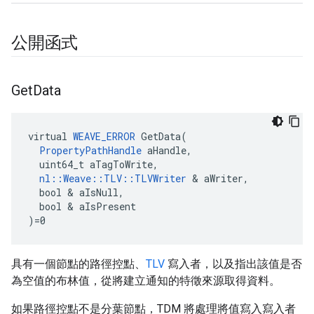
公開函式
Get
Data
virtual 
WEAVE_ERROR
 GetData(

PropertyPathHandle
 aHandle,

  uint64_t aTagToWrite,

nl::Weave::TLV::TLVWriter
 & aWriter,

  bool & aIsNull,

  bool & aIsPresent

)=0
Id
具有一個節點的路徑控點、
TLV
寫入者，以及指出該值是否
為空值的布林值，從將建立通知的特徵來源取得資料。
如果路徑控點不是分葉節點，TDM 將處理將值寫入寫入者