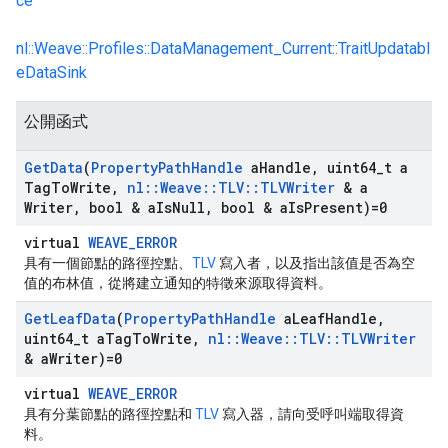
ce
nl::Weave::Profiles::DataManagement_Current::TraitUpdatabl
eDataSink
公開函式
Get
Data
(
Property
Path
Handle
a
Handle
,
uint64
_
t a
Tag
To
Write
,
nl
::
Weave
::
TLV
::
TLVWriter
& a
Writer
,
bool & a
Is
Null
,
bool & a
Is
Present)=0
virtual
WEAVE_ERROR
具有一個節點的路徑控點、
TLV
寫入者，以及指出該值是否為空
值的布林值，從將建立通知的特徵來源取得資料。
Get
Leaf
Data
(
Property
Path
Handle
a
Leaf
Handle
,
uint64
_
t a
Tag
To
Write
,
nl
::
Weave
::
TLV
::
TLVWriter
& a
Writer)=0
virtual
WEAVE_ERROR
具有分葉節點的路徑控點和
TLV
寫入器，請向受呼叫端取得資
料。