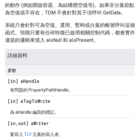
的動作 (例如開啟容器、為結構體空值等)。如果非分葉節點
為空值或不存在，TDM 不會針對其子項呼叫 GetData。
系統只會針對可為空值、選用、暫時或分葉的帳號呼叫這個
函式。預期只要有任何特徵已啟用相關控制代碼，都會實作
適當的邏輯來填入 aIsNull 和 aIsPresent。
詳細資料
參數
[in] a
Handle
有問題的 PropertyPathHandle。
[in] a
Tag
To
Write
為 aHandle 編寫的標記。
[in
,
out] a
Writer
要寫入
TLV
元素的寫入者。