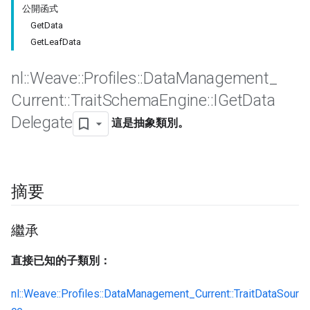
公開函式
GetData
GetLeafData
nl
::
Weave
::
Profiles
::
Data
Management
_
Current
::
Trait
Schema
Engine
::
IGet
Data
Delegate
這是抽象類別。
摘要
繼承
直接已知的子類別：
nl::Weave::Profiles::DataManagement_Current::TraitDataSour