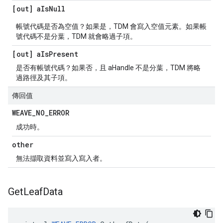
[out] a
Is
Null
帳號代碼是否為空值？如果是，TDM 會寫入空值元素。如果帳
號代碼不是分葉，TDM 就會略過子項。
[out] a
Is
Present
是否有帳號代碼？如果否，且 aHandle 不是分葉，TDM 將略
過路徑及其子項。
傳回值
WEAVE
_
NO
_
ERROR
成功時。
other
無法擷取資料並寫入寫入者。
Get
Leaf
Data