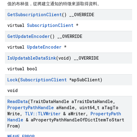
值的布林值，從將建立通知的特徵來源取得資料。
Get
Subscription
Client
()
_
_
OVERRIDE
virtual
SubscriptionClient
*
Get
Update
Encoder
()
_
_
OVERRIDE
virtual
UpdateEncoder
*
Is
Updatable
Data
Sink
(void)
_
_
OVERRIDE
virtual bool
Id
Lock
(
Subscription
Client
*ap
Sub
Client)
void
Read
Data
(Trait
Data
Handle a
Trait
Data
Handle
,
Property
Path
Handle
a
Handle
,
uint64
_
t a
Tag
To
Write
,
TLV
::
TLVWriter
& a
Writer
,
Property
Path
Handle
& a
Property
Path
Handle
Of
Dict
Item
To
Start
From)
WEAVE_ERROR