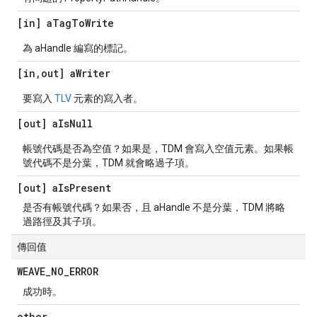
[in] a
Tag
To
Write
為 aHandle 編寫的標記。
[in
,
out] a
Writer
要寫入
TLV
元素的寫入者。
[out] a
Is
Null
帳號代碼是否為空值？如果是，TDM 會寫入空值元素。如果帳
號代碼不是分葉，TDM 就會略過子項。
[out] a
Is
Present
是否有帳號代碼？如果否，且 aHandle 不是分葉，TDM 將略
過路徑及其子項。
傳回值
WEAVE
_
NO
_
ERROR
成功時。
other