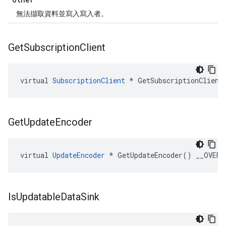
無法擷取資料並寫入寫入者。
Get
Subscription
Client
virtual 
SubscriptionClient
 * GetSubscriptionClient
Get
Update
Encoder
virtual 
UpdateEncoder
 * GetUpdateEncoder() __OVERR
Is
Updatable
Data
Sink