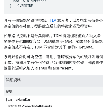
  bool & aIsPresent

) __OVERRIDE
具有一個節點的路徑控點、
TLV
寫入者，以及指出該值是否
為空值的布林值，從將建立通知的特徵來源取得資料。
如果路徑控點不是分葉節點，TDM 將處理將值寫入寫入者
的動作 (例如開啟容器、為結構體空值等)。如果非分葉節點
為空值或不存在，TDM 不會針對其子項呼叫 GetData。
系統只會針對可為空值、選用、暫時或分葉的帳號呼叫這個
函式。預期只要有任何特徵已啟用相關控制代碼，都會實作
適當的邏輯來填入 aIsNull 和 aIsPresent。
詳細資料
參數
[in] a
Handle
有問題的 PropertyPathHandle。