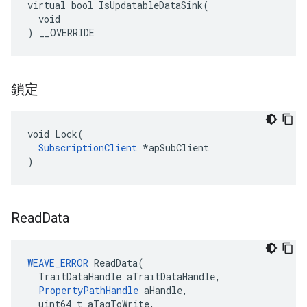
virtual bool IsUpdatableDataSink(

  void

) __OVERRIDE
鎖定
void Lock(

SubscriptionClient
 *apSubClient

)
Read
Data
WEAVE_ERROR
 ReadData(

  TraitDataHandle aTraitDataHandle,

PropertyPathHandle
 aHandle,

  uint64_t aTagToWrite,
