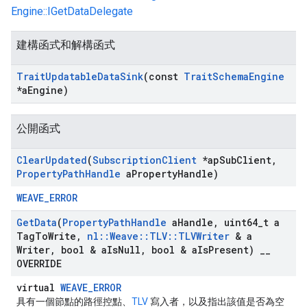
Engine::IGetDataDelegate
建構函式和解構函式
Trait
Updatable
Data
Sink
(const
Trait
Schema
Engine
*a
Engine)
公開函式
Clear
Updated
(
Subscription
Client
*ap
Sub
Client
,
Property
Path
Handle
a
Property
Handle)
WEAVE_ERROR
Get
Data
(
Property
Path
Handle
a
Handle
,
uint64
_
t a
Tag
To
Write
,
nl
::
Weave
::
TLV
::
TLVWriter
& a
Writer
,
bool & a
Is
Null
,
bool & a
Is
Present)
_
_
OVERRIDE
virtual
WEAVE_ERROR
具有一個節點的路徑控點、
TLV
寫入者，以及指出該值是否為空