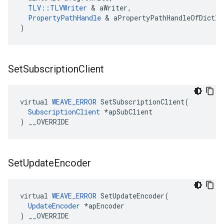
TLV::TLVWriter
 & aWriter,

PropertyPathHandle
 & aPropertyPathHandleOfDictIt
)
Set
Subscription
Client
virtual 
WEAVE_ERROR
 SetSubscriptionClient(

SubscriptionClient
 *apSubClient

) __OVERRIDE
Set
Update
Encoder
virtual 
WEAVE_ERROR
 SetUpdateEncoder(

UpdateEncoder
 *apEncoder

) __OVERRIDE