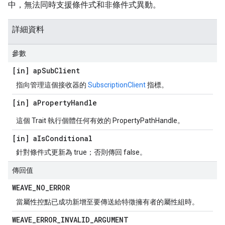
中，無法同時支援條件式和非條件式異動。
詳細資料
參數
[in] ap
Sub
Client
指向管理這個接收器的
SubscriptionClient
指標。
[in] a
Property
Handle
這個 Trait 執行個體任何有效的 PropertyPathHandle。
[in] a
Is
Conditional
針對條件式更新為 true；否則傳回 false。
傳回值
WEAVE
_
NO
_
ERROR
當屬性控點已成功新增至要傳送給特徵擁有者的屬性組時。
WEAVE
_
ERROR
_
INVALID
_
ARGUMENT