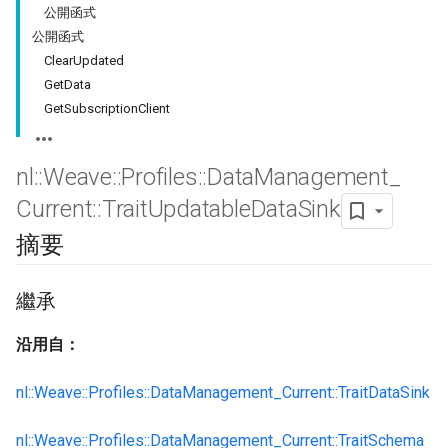
公開函式
公開函式
ClearUpdated
GetData
GetSubscriptionClient
nl
::
Weave
::
Profiles
::
Data
Management
_
Current
::
Trait
Updatable
Data
Sink
摘要
繼承
沿用自：
nl::Weave::Profiles::DataManagement_Current::TraitDataSink
nl::Weave::Profiles::DataManagement_Current::TraitSchema