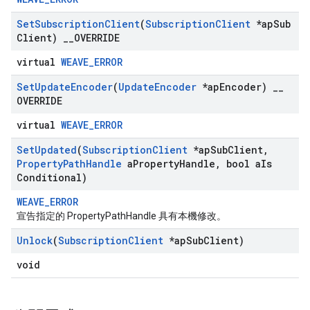
Set
Subscription
Client
(
Subscription
Client
*ap
Sub
Client)
_
_
OVERRIDE
virtual
WEAVE_ERROR
Set
Update
Encoder
(
Update
Encoder
*ap
Encoder)
_
_
OVERRIDE
virtual
WEAVE_ERROR
Set
Updated
(
Subscription
Client
*ap
Sub
Client
,
Property
Path
Handle
a
Property
Handle
,
bool a
Is
Conditional)
WEAVE_ERROR
宣告指定的 PropertyPathHandle 具有本機修改。
Unlock
(
Subscription
Client
*ap
Sub
Client)
void