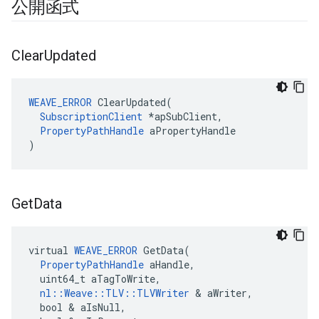
公開函式
Clear
Updated
WEAVE_ERROR
 ClearUpdated(

SubscriptionClient
 *apSubClient,

PropertyPathHandle
 aPropertyHandle

)
Get
Data
virtual 
WEAVE_ERROR
 GetData(

PropertyPathHandle
 aHandle,

  uint64_t aTagToWrite,

nl::Weave::TLV::TLVWriter
 & aWriter,

  bool & aIsNull,
