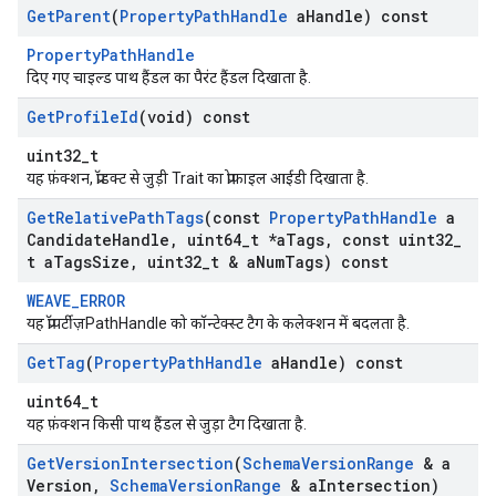
Get
Parent
(
Property
Path
Handle
a
Handle) const
PropertyPathHandle
दिए गए चाइल्ड पाथ हैंडल का पैरंट हैंडल दिखाता है.
Get
Profile
Id
(void) const
uint32_t
यह फ़ंक्शन, प्रॉडक्ट से जुड़ी Trait का प्रोफ़ाइल आईडी दिखाता है.
Get
Relative
Path
Tags
(const
Property
Path
Handle
a
Candidate
Handle
,
uint64
_
t *a
Tags
,
const uint32
_
t a
Tags
Size
,
uint32
_
t & a
Num
Tags) const
WEAVE_ERROR
यह प्रॉपर्टीज़PathHandle को कॉन्टेक्स्ट टैग के कलेक्शन में बदलता है.
Get
Tag
(
Property
Path
Handle
a
Handle) const
uint64_t
यह फ़ंक्शन किसी पाथ हैंडल से जुड़ा टैग दिखाता है.
Get
Version
Intersection
(
Schema
Version
Range
& a
Version
,
Schema
Version
Range
& a
Intersection)