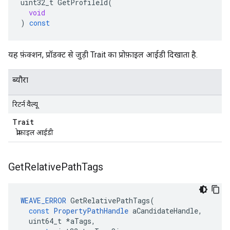
uint32_t
GetProfileId
(
void
)
const
यह फ़ंक्शन, प्रॉडक्ट से जुड़ी Trait का प्रोफ़ाइल आईडी दिखाता है.
ब्यौरा
रिटर्न वैल्यू
Trait
प्रोफ़ाइल आईडी
Get
Relative
Path
Tags
WEAVE_ERROR
GetRelativePathTags
(
const
PropertyPathHandle
aCandidateHandle
,
uint64_t
*
aTags
,