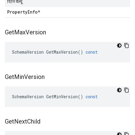
रिटर्न वैल्यू
Property
Info*
Get
Max
Version
SchemaVersion
GetMaxVersion
()
const
Get
Min
Version
SchemaVersion
GetMinVersion
()
const
Get
Next
Child