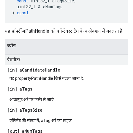
const
uint32_t
aTagsSize
,
uint32_t
&
aNumTags
)
const
यह प्रॉपर्टीज़PathHandle को कॉन्टेक्स्ट टैग के कलेक्शन में बदलता है.
ब्यौरा
पैरामीटर
[in] a
Candidate
Handle
वह propertyPathHandle जिसे बदला जाना है.
[in] a
Tags
आउटपुट अरे पर कर्सर ले जाएं.
[in] a
Tags
Size
एलिमेंट की संख्या में, aTag अरे का साइज़.
[out] a
Num
Tags