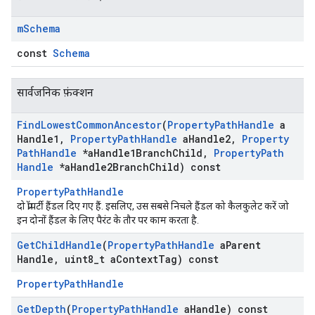
m
Schema
const
Schema
सार्वजनिक फ़ंक्शन
Find
Lowest
Common
Ancestor
(
Property
Path
Handle
a
Handle1
,
Property
Path
Handle
a
Handle2
,
Property
Path
Handle
*a
Handle1Branch
Child
,
Property
Path
Handle
*a
Handle2Branch
Child) const
PropertyPathHandle
दो प्रॉपर्टी हैंडल दिए गए हैं. इसलिए, उस सबसे निचले हैंडल को कैलकुलेट करें जो
इन दोनों हैंडल के लिए पैरंट के तौर पर काम करता है.
Get
Child
Handle
(
Property
Path
Handle
a
Parent
Id
Handle
,
uint8
_
t a
Context
Tag) const
PropertyPathHandle
Get
Depth
(
Property
Path
Handle
a
Handle) const