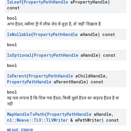
Is
Leaf
(
Property
Path
Handle
a
Property
Handle)
const
bool
अगर हैंडल, स्कीमा ट्री में लीफ़ नोड से जुड़ा है, तो 'सही' दिखाता है.
Is
Nullable
(
Property
Path
Handle
a
Handle) const
bool
Is
Optional
(
Property
Path
Handle
a
Handle) const
bool
Is
Parent
(
Property
Path
Handle
a
Child
Handle
,
Property
Path
Handle
a
Parent
Handle) const
bool
यह पता लगाता है कि दिया गया हैंडल, किसी दूसरे हैंडल का चाइल्ड हैंडल है या
नहीं.
Map
Handle
To
Path
(
Property
Path
Handle
a
Handle
,
nl
::
Weave
::
TLV
::
TLVWriter
& a
Path
Writer) const
WEAVE_ERROR