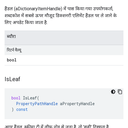
हैंडल (aDictionaryItemHandle) में पास किया गया उपयोगकर्ता,
शब्दकोश में सबसे ऊपर मौजूद डिक्शनरी एलिमेंट हैंडल पर ले जाने के
लिए अपडेट किया जाता है.
ब्यौरा
रिटर्न वैल्यू
bool
Is
Leaf
bool
IsLeaf
(
PropertyPathHandle
aPropertyHandle
)
const
अगर हैंडल, स्कीमा ट्री में लीफ़ नोड से जुड़ा है, तो 'सही' दिखाता है.