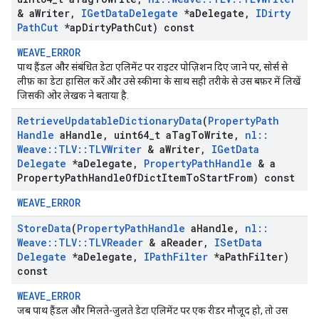
& a
Writer
,
IGet
Data
Delegate
*a
Delegate
,
IDirty
Path
Cut
*ap
Dirty
Path
Cut) const
WEAVE_ERROR
पाथ हैंडल और संबंधित डेटा एलिमेंट पर राइटर पोज़िशन दिए जाने पर, सोर्स से
लीफ़ का डेटा हासिल करें और उसे स्कीमा के साथ सही तरीके से उस बफ़र में लिखें
जिसकी ओर लेखक ने बताया है.
Retrieve
Updatable
Dictionary
Data
(
Property
Path
Handle
a
Handle
,
uint64
_
t a
Tag
To
Write
,
nl
::
Weave
::
TLV
::
TLVWriter
& a
Writer
,
IGet
Data
Delegate
*a
Delegate
,
Property
Path
Handle
& a
Property
Path
Handle
Of
Dict
Item
To
Start
From) const
WEAVE_ERROR
Store
Data
(
Property
Path
Handle
a
Handle
,
nl
::
Weave
::
TLV
::
TLVReader
& a
Reader
,
ISet
Data
Delegate
*a
Delegate
,
IPath
Filter
*a
Path
Filter)
const
WEAVE_ERROR
जब पाथ हैंडल और मिलते-जुलते डेटा एलिमेंट पर एक रीडर मौजूद हो, तो उस