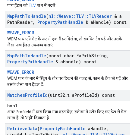
पाथ हैंडल को
TLV
पाथ में बदलें.
Map
Path
To
Handle
(
nl
::
Weave
::
TLV
::
TLVReader
& a
Path
Reader
,
Property
Path
Handle
& a
Handle) const
WEAVE_ERROR
WDM पाथ एलिमेंट के रूट में एक रीडर दिखेगा, तो संबंधित टैग पढ़ें और उसके
जैसा पाथ हैंडल उपलब्ध कराएं.
Map
Path
To
Handle
(const char *a
Path
String
,
Property
Path
Handle
& a
Handle) const
WEAVE_ERROR
WDM पाथ के बारे में स्ट्रिंग के तौर पर दिखने की वजह से, काम के टैग को पढ़ें और
उसके जैसा पाथ हैंडल दें.
Matches
Profile
Id
(uint32
_
t a
Profile
Id) const
bool
अगर ProfileId में पास किया गया दस्तावेज़, स्कीमा में स्टोर किए गए डेटा से मेल
खाता है, तो 'सही' दिखाता है.
Retrieve
Data
(
Property
Path
Handle
a
Handle
,
uint64
_
t a
Tag
To
Write
,
nl
::
Weave
::
TLV
::
TLVWriter