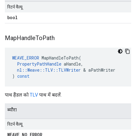
रिटर्न वैल्यू
bool
Map
Handle
To
Path
WEAVE_ERROR
MapHandleToPath
(
PropertyPathHandle
aHandle
,
nl
::
Weave
::
TLV
::
TLVWriter
&
aPathWriter
)
const
पाथ हैंडल को
TLV
पाथ में बदलें.
ब्यौरा
रिटर्न वैल्यू
WEAVE
_
NO
_
ERROR