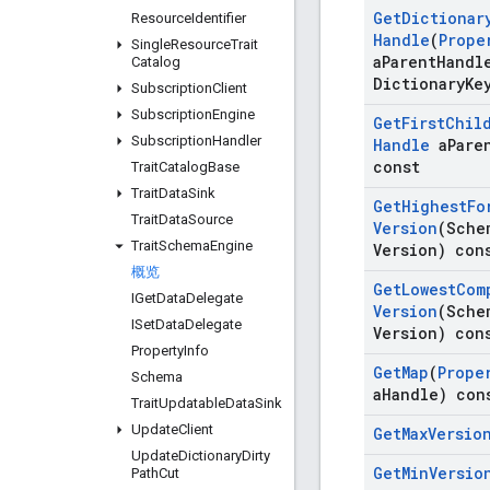
Get
Dictionar
Resource
Identifier
Handle
(
Prope
Single
Resource
Trait
a
Parent
Handl
Catalog
Dictionary
Ke
Subscription
Client
Subscription
Engine
Get
First
Chil
Subscription
Handler
Handle
a
Pare
const
Trait
Catalog
Base
Trait
Data
Sink
Get
Highest
Fo
Trait
Data
Source
Version
(Sche
Trait
Schema
Engine
Version) con
概览
Get
Lowest
Com
IGet
Data
Delegate
Version
(Sche
ISet
Data
Delegate
Version) con
Property
Info
Get
Map
(
Prope
Schema
a
Handle) con
Trait
Updatable
Data
Sink
Update
Client
Get
Max
Versio
Update
Dictionary
Dirty
Get
Min
Versio
Path
Cut