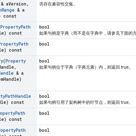
& a
Version
,
否存在兼容性交集。
n
Range
& a
) const
(
Property
Path
bool
le) const
如果句柄是字典（而不是在字典中，请参见下面的方法
Property
Path
bool
le) const
ry
(
Property
bool
Handle
,
如果句柄位于字典（字典元素）内，则返回 true。
Handle
& a
em
Handle)
rty
Path
Handle
bool
dle) const
如果句柄引用了架构树中的叶节点，则返回 true。
operty
Path
bool
le) const
roperty
Path
bool