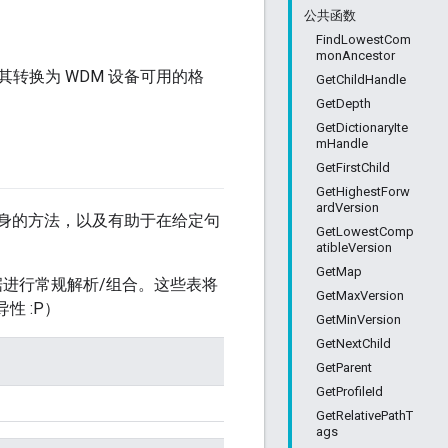
公共函数
FindLowestCom
monAncestor
转换为 WDM 设备可用的格
GetChildHandle
GetDepth
GetDictionaryIte
mHandle
GetFirstChild
GetHighestForw
ardVersion
架构本身的方法，以及有助于在给定句
GetLowestComp
atibleVersion
GetMap
据进行常规解析/组合。这些表将
GetMaxVersion
性 :P）
GetMinVersion
GetNextChild
GetParent
GetProfileId
GetRelativePathT
ags