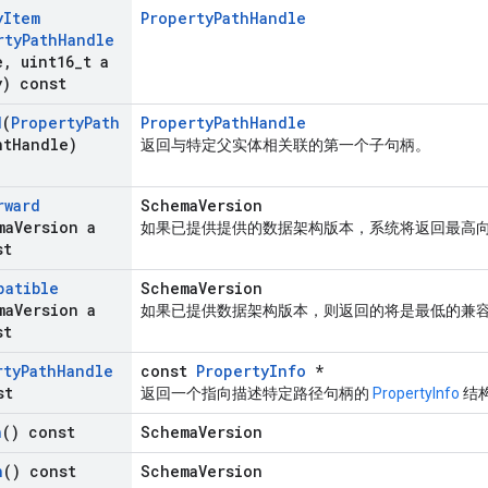
y
Item
PropertyPathHandle
rty
Path
Handle
e
,
uint16
_
t a
y) const
d
(
Property
Path
PropertyPathHandle
nt
Handle)
返回与特定父实体相关联的第一个子句柄。
rward
SchemaVersion
ma
Version a
如果已提供提供的数据架构版本，系统将返回最高
st
patible
SchemaVersion
ma
Version a
如果已提供数据架构版本，则返回的将是最低的兼
st
rty
Path
Handle
const
PropertyInfo
*
st
返回一个指向描述特定路径句柄的
PropertyInfo
结
n
() const
SchemaVersion
n
() const
SchemaVersion