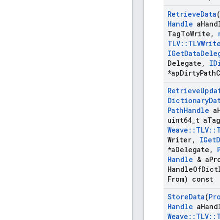
Retrieve
Data
Handle
a
Hand
Tag
To
Write
,
TLV
::
TLVWrit
IGet
Data
Dele
Delegate
,
ID
*ap
Dirty
Path
Retrieve
Upda
Dictionary
Da
Path
Handle
a
uint64
_
t a
Ta
Weave
::
TLV
::
Writer
,
IGet
*a
Delegate
,
Handle
& a
Pr
Handle
Of
Dict
From) const
Store
Data
(
Pr
Handle
a
Hand
Weave
::
TLV
::