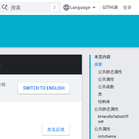
/
GITHUB
登录
本页内容
。
摘要
公共静态属性
公共属性
含错
公共函数
类
结构体
公共静态属性
kHandleTableOff
set
公共属性
发送反馈
mSchema