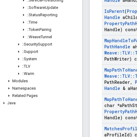
Handle
a
Hand
::
Service
Provisioning
::
Software
Update
Is
Parent
(
Pro
::
Status
Reporting
Handle
a
Chil
::
Time
Property
Path
Handle) cons
::
Token
Pairing
::
Weave
Tunnel
Map
Handle
To
P
::
Security
Support
Path
Handle
a
::
Support
Weave
::
TLV
::
Path
Writer) 
::
System
::
TLV
Map
Path
To
Han
::
Warm
Weave
::
TLV
::
Modules
Path
Reader
,
Handle
& a
Ha
Namespaces
Related Pages
Map
Path
To
Han
Java
char *a
Path
S
Property
Path
Handle) cons
Matches
Profi
a
Profile
Id) 