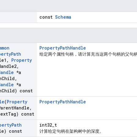
const
Schema
mmon
PropertyPathHandle
perty
Path
给定两个属性句柄，请计算充当这两个句柄的父句
le1
,
Property
Handle2
,
Handle
*a
h
Child
,
Handle
*a
h
Child) const
le
(
Property
PropertyPathHandle
Parent
Handle
,
text
Tag) const
perty
Path
int32_t
le) const
计算给定句柄在架构树中的深度。