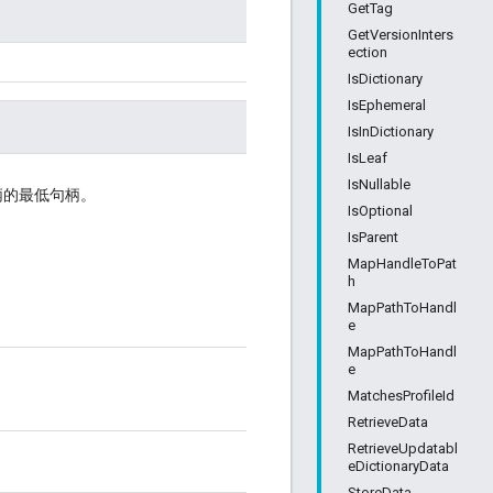
GetTag
GetVersionInters
ection
IsDictionary
IsEphemeral
IsInDictionary
IsLeaf
IsNullable
柄的最低句柄。
IsOptional
IsParent
MapHandleToPat
h
MapPathToHandl
e
MapPathToHandl
e
MatchesProfileId
RetrieveData
RetrieveUpdatabl
eDictionaryData
StoreData