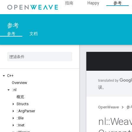
指南
Happy
参考
参考
参考
文档
C++
Overview
误。
::
nl
概览
Structs
OpenWeave
参
::
Arg
Parser
nl
::
Wea
::
Ble
::
Inet