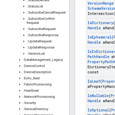
::
Status
Element
Version
Range
::
Status
List
Schema
Versio
::
Subscribe
Cancel
Request
Intersection
::
Subscribe
Confirm
Is
Dictionary
Request
Handle
a
Hand
::
Subscribe
Request
::
Subscribe
Response
Is
Ephemeral
(
::
Update
Request
Handle
a
Hand
::
Update
Response
Is
In
Dictiona
::
Version
List
Path
Handle
a
::
Data
Management
_
Legacy
Property
Path
::
Device
Control
Dictionary
It
const
::
Device
Description
::
Echo
_
Next
Is
Leaf
(
Prope
::
Fabric
Provisioning
a
Property
Han
::
Heartbeat
Is
Nullable
(
Pr
::
Network
Provisioning
Handle
a
Hand
::
Security
::
Service
Directory
Is
Optional
(
P