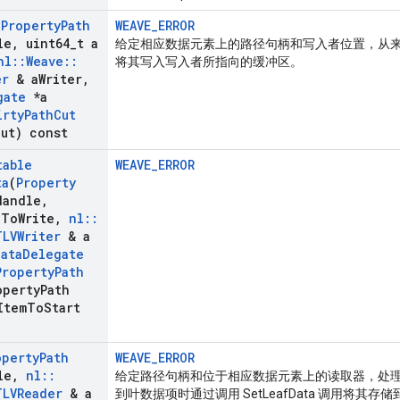
(
Property
Path
WEAVE_ERROR
le
,
uint64
_
t a
给定相应数据元素上的路径句柄和写入者位置，从
nl
::
Weave
::
将其写入写入者所指向的缓冲区。
er
& a
Writer
,
gate
*a
irty
Path
Cut
Cut) const
table
WEAVE_ERROR
ta
(
Property
Handle
,
g
To
Write
,
nl
::
TLVWriter
& a
Data
Delegate
Property
Path
operty
Path
Item
To
Start
operty
Path
WEAVE_ERROR
le
,
nl
::
给定路径句柄和位于相应数据元素上的读取器，处
TLVReader
& a
到叶数据项时通过调用 SetLeafData 调用将其存