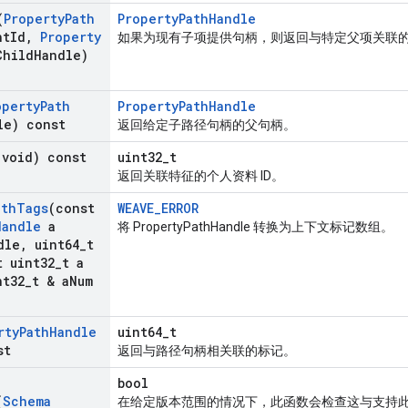
(
Property
Path
PropertyPathHandle
nt
Id
,
Property
如果为现有子项提供句柄，则返回与特定父项关联
Child
Handle)
operty
Path
PropertyPathHandle
le) const
返回给定子路径句柄的父句柄。
(void) const
uint32_t
返回关联特征的个人资料 ID。
ath
Tags
(const
WEAVE_ERROR
Handle
a
将 PropertyPathHandle 转换为上下文标记数组。
dle
,
uint64
_
t
 uint32
_
t a
t32
_
t & a
Num
rty
Path
Handle
uint64_t
st
返回与路径句柄相关联的标记。
bool
(
Schema
在给定版本范围的情况下，此函数会检查这与支持