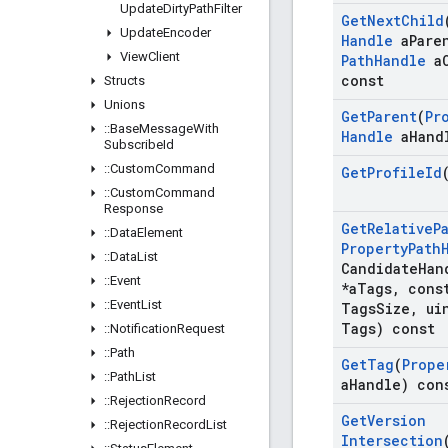
Update
Dirty
Path
Filter
Get
Next
Child
Update
Encoder
Handle
a
Pare
View
Client
Path
Handle
a
const
Structs
Unions
Get
Parent
(
Pr
::
Base
Message
With
Handle
a
Hand
Subscribe
Id
::
Custom
Command
Get
Profile
Id
::
Custom
Command
Response
Get
Relative
P
::
Data
Element
Property
Path
::
Data
List
Candidate
Han
::
Event
*a
Tags
,
const
::
Event
List
Tags
Size
,
uin
Tags) const
::
Notification
Request
::
Path
Get
Tag
(
Prope
::
Path
List
a
Handle) con
::
Rejection
Record
Get
Version
::
Rejection
Record
List
Intersection