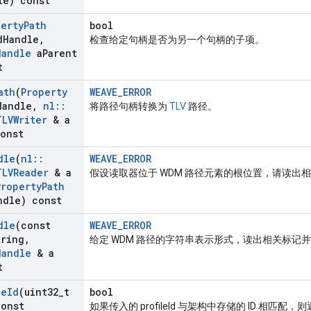
le) const
perty
Path
bool
d
Handle
,
检查给定句柄是否为另一个句柄的子项。
Handle
a
Parent
t
ath
(
Property
WEAVE_ERROR
Handle
,
nl
::
将路径句柄转换为
TLV
路径。
TLVWriter
& a
const
dle
(
nl
::
WEAVE_ERROR
TLVReader
& a
假设读取器位于 WDM 路径元素的根位置，请读出
Property
Path
ndle) const
dle
(const
WEAVE_ERROR
tring
,
给定 WDM 路径的字符串表示形式，读出相关标记
Handle
& a
t
le
Id
(uint32
_
t
bool
const
如果传入的 profileId 与架构中存储的 ID 相匹配，则返