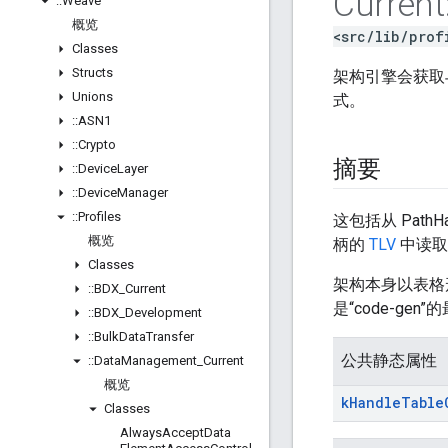
Current
::
Weave
概览
<src/lib/prof
Classes
Structs
架构引擎会获取
Unions
式。
::
ASN1
::
Crypto
摘要
::
Device
Layer
::
Device
Manager
::
Profiles
这包括从 Pat
概览
柄的
TLV
中读取
Classes
架构本身以表格
::
BDX
_
Current
是“code-g
::
BDX
_
Development
::
Bulk
Data
Transfer
公共静态属性
::
Data
Management
_
Current
概览
k
Handle
Table
Classes
Always
Accept
Data