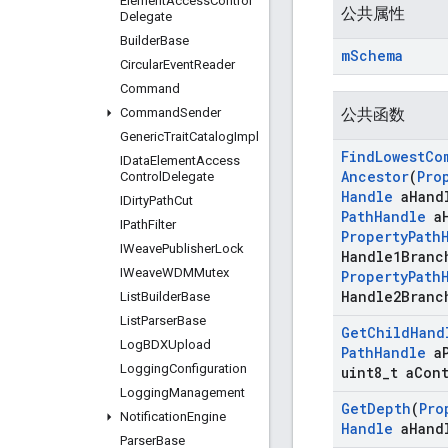
Element
Access
Control
公共属性
Delegate
Builder
Base
m
Schema
Circular
Event
Reader
Command
Command
Sender
公共函数
Generic
Trait
Catalog
Impl
Find
Lowest
Co
IData
Element
Access
Ancestor
(
Pro
Control
Delegate
Handle
a
Hand
IDirty
Path
Cut
Path
Handle
a
IPath
Filter
Property
Path
IWeave
Publisher
Lock
Handle1Branc
IWeave
WDMMutex
Property
Path
Handle2Branc
List
Builder
Base
List
Parser
Base
Get
Child
Hand
Log
BDXUpload
Path
Handle
a
Logging
Configuration
uint8
_
t a
Con
Logging
Management
Get
Depth
(
Pro
Notification
Engine
Handle
a
Hand
Parser
Base