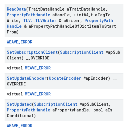
Read
Data
(Trait
Data
Handle a
Trait
Data
Handle
,
Property
Path
Handle
a
Handle
,
uint64
_
t a
Tag
To
Write
,
TLV
::
TLVWriter
& a
Writer
,
Property
Path
Handle
& a
Property
Path
Handle
Of
Dict
Item
To
Start
From)
WEAVE_ERROR
Set
Subscription
Client
(
Subscription
Client
*ap
Sub
Client)
_
_
OVERRIDE
virtual
WEAVE_ERROR
Set
Update
Encoder
(
Update
Encoder
*ap
Encoder)
_
_
OVERRIDE
virtual
WEAVE_ERROR
Set
Updated
(
Subscription
Client
*ap
Sub
Client
,
Property
Path
Handle
a
Property
Handle
,
bool a
Is
Conditional)
WEAVE_ERROR