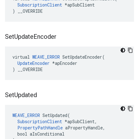
SubscriptionClient
 *apSubClient

) __OVERRIDE
Set
Update
Encoder
virtual 
WEAVE_ERROR
 SetUpdateEncoder(

UpdateEncoder
 *apEncoder

) __OVERRIDE
Set
Updated
WEAVE_ERROR
 SetUpdated(

SubscriptionClient
 *apSubClient,

PropertyPathHandle
 aPropertyHandle,

  bool aIsConditional
