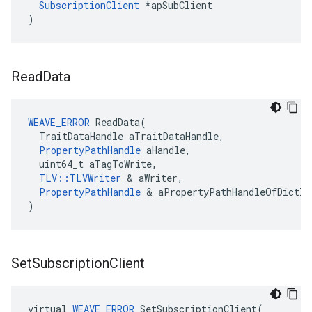
SubscriptionClient
 *apSubClient

)
Read
Data
WEAVE_ERROR
 ReadData(

  TraitDataHandle aTraitDataHandle,

PropertyPathHandle
 aHandle,

  uint64_t aTagToWrite,

TLV::TLVWriter
 & aWriter,

PropertyPathHandle
 & aPropertyPathHandleOfDictIt
)
Set
Subscription
Client
virtual 
WEAVE_ERROR
 SetSubscriptionClient(
