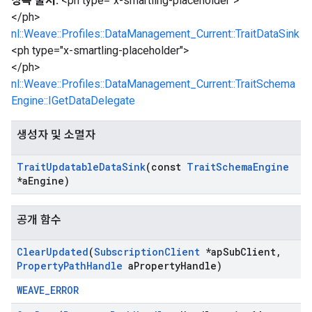
상속 출처:
<ph type="x-smartling-placeholder">
</ph>
nl::Weave::Profiles::DataManagement_Current::TraitDataSink
<ph type="x-smartling-placeholder">
</ph>
nl::Weave::Profiles::DataManagement_Current::TraitSchema
Engine::IGetDataDelegate
생성자 및 소멸자
Trait
Updatable
Data
Sink
(const
Trait
Schema
Engine
*a
Engine)
공개 함수
Clear
Updated
(
Subscription
Client
*ap
Sub
Client
,
Property
Path
Handle
a
Property
Handle)
WEAVE_ERROR