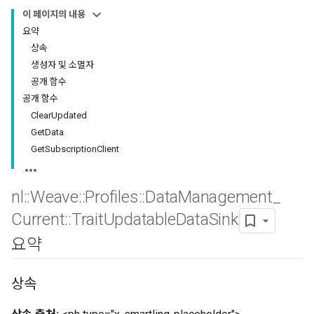
이 페이지의 내용
요약
상속
생성자 및 소멸자
공개 함수
공개 함수
ClearUpdated
GetData
GetSubscriptionClient
nl
::
Weave
::
Profiles
::
Data
Management
_
Current
::
Trait
Updatable
Data
Sink
요약
상속