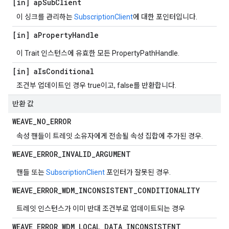
[in] ap
Sub
Client
이 싱크를 관리하는
SubscriptionClient
에 대한 포인터입니다.
[in] a
Property
Handle
이 Trait 인스턴스에 유효한 모든 PropertyPathHandle.
[in] a
Is
Conditional
조건부 업데이트인 경우 true이고, false를 반환합니다.
반환 값
WEAVE
_
NO
_
ERROR
속성 핸들이 트레잇 소유자에게 전송될 속성 집합에 추가된 경우.
WEAVE
_
ERROR
_
INVALID
_
ARGUMENT
핸들 또는
SubscriptionClient
포인터가 잘못된 경우.
WEAVE
_
ERROR
_
WDM
_
INCONSISTENT
_
CONDITIONALITY
트레잇 인스턴스가 이미 반대 조건부로 업데이트되는 경우
WEAVE
_
ERROR
_
WDM
_
LOCAL
_
DATA
_
INCONSISTENT