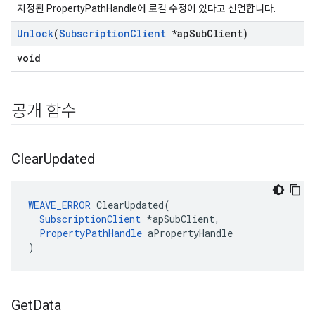
지정된 PropertyPathHandle에 로컬 수정이 있다고 선언합니다.
Unlock
(
Subscription
Client
*ap
Sub
Client)
void
공개 함수
Clear
Updated
WEAVE_ERROR
 ClearUpdated(

SubscriptionClient
 *apSubClient,

PropertyPathHandle
 aPropertyHandle

)
Get
Data