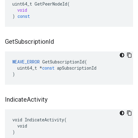
uint64_t
GetPeerNodeId
(
void
)
const
Get
Subscription
Id
WEAVE_ERROR
GetSubscriptionId
(
uint64_t
*
const
apSubscriptionId
)
Indicate
Activity
void IndicateActivity(

  void

)