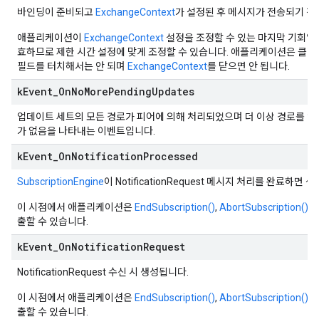
바인딩이 준비되고
ExchangeContext
가 설정된 후 메시지가 전송되기 전
애플리케이션이
ExchangeContext
설정을 조정할 수 있는 마지막 기회입
효하므로 제한 시간 설정에 맞게 조정할 수 있습니다. 애플리케이션은 클
필드를 터치해서는 안 되며
ExchangeContext
를 닫으면 안 됩니다.
k
Event
_
On
No
More
Pending
Updates
업데이트 세트의 모든 경로가 피어에 의해 처리되었으며 더 이상 경로를 
가 없음을 나타내는 이벤트입니다.
k
Event
_
On
Notification
Processed
SubscriptionEngine
이 NotificationRequest 메시지 처리를 완료하면 
이 시점에서 애플리케이션은
EndSubscription()
,
AbortSubscription()
출할 수 있습니다.
k
Event
_
On
Notification
Request
NotificationRequest 수신 시 생성됩니다.
이 시점에서 애플리케이션은
EndSubscription()
,
AbortSubscription()
출할 수 있습니다.