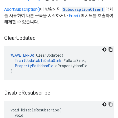
AbortSubscription()
이 반환되면
SubscriptionClient
객체
를 사용하여 다른 구독을 시작하거나
Free()
메서드를 호출하여
해제할 수 있습니다.
Clear
Updated
WEAVE_ERROR
 ClearUpdated(

TraitUpdatableDataSink
 *aDataSink,

PropertyPathHandle
 aPropertyHandle

)
Disable
Resubscribe
void DisableResubscribe(

  void
