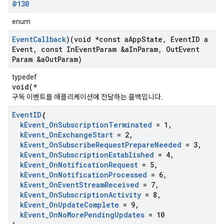
@130
enum
Event
Callback
)(void *const a
App
State
,
Event
ID a
Event
,
const In
Event
Param &a
In
Param
,
Out
Event
Param &a
Out
Param)
typedef
void(*
구독 이벤트를 애플리케이션에 전달하는 콜백입니다.
Event
ID
{
k
Event
_
On
Subscription
Terminated
= 1
,
k
Event
_
On
Exchange
Start
= 2
,
k
Event
_
On
Subscribe
Request
Prepare
Needed
= 3
,
k
Event
_
On
Subscription
Established
= 4
,
k
Event
_
On
Notification
Request
= 5
,
k
Event
_
On
Notification
Processed
= 6
,
k
Event
_
On
Event
Stream
Received
= 7
,
k
Event
_
On
Subscription
Activity
= 8
,
k
Event
_
On
Update
Complete
= 9
,
k
Event
_
On
No
More
Pending
Updates
= 10