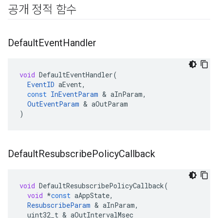
공개 정적 함수
Default
Event
Handler
void
DefaultEventHandler
(
EventID
aEvent
,
const
InEventParam
&
aInParam
,
OutEventParam
&
aOutParam
)
Default
Resubscribe
Policy
Callback
void
DefaultResubscribePolicyCallback
(
void
*
const
aAppState
,
ResubscribeParam
&
aInParam
,
uint32_t
&
aOutIntervalMsec