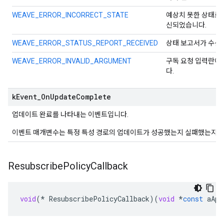
WEAVE_ERROR_INCORRECT_STATE
예상치 못한 상태로
신되었습니다.
WEAVE_ERROR_STATUS_REPORT_RECEIVED
상태 보고서가 수신
WEAVE_ERROR_INVALID_ARGUMENT
구독 요청 입력란이
다.
k
Event
_
On
Update
Complete
업데이트 완료를 나타내는 이벤트입니다.
이벤트 매개변수는 특정 특성 경로의 업데이트가 성공했는지 실패했는지 
Resubscribe
Policy
Callback
void
(
*
ResubscribePolicyCallback
)(
void
*
const
aApp