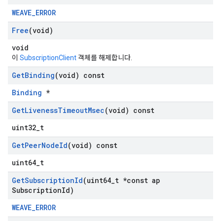
WEAVE_ERROR
Free
(void)
void
이
SubscriptionClient
객체를 해제합니다.
Get
Binding
(void) const
Binding
*
Get
Liveness
Timeout
Msec
(void) const
uint32_t
Get
Peer
Node
Id
(void) const
uint64_t
Get
Subscription
Id
(uint64
_
t *const ap
Subscription
Id)
WEAVE_ERROR