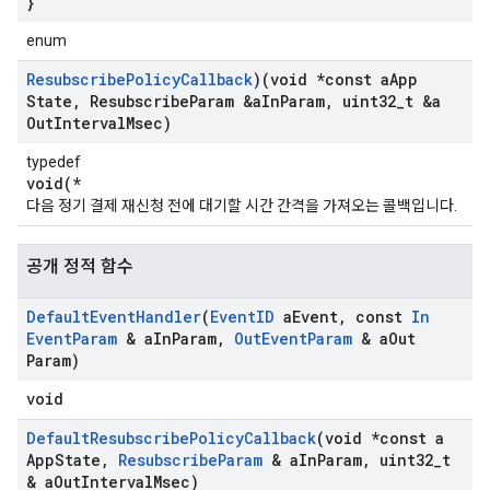
}
enum
Resubscribe
Policy
Callback
)(void *const a
App
State
,
Resubscribe
Param &a
In
Param
,
uint32
_
t &a
Out
Interval
Msec)
typedef
void(*
다음 정기 결제 재신청 전에 대기할 시간 간격을 가져오는 콜백입니다.
공개 정적 함수
Default
Event
Handler
(
Event
ID
a
Event
,
const
In
Event
Param
& a
In
Param
,
Out
Event
Param
& a
Out
Param)
void
Id
Default
Resubscribe
Policy
Callback
(void *const a
App
State
,
Resubscribe
Param
& a
In
Param
,
uint32
_
t
& a
Out
Interval
Msec)