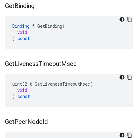
Get
Binding
Binding
*
GetBinding
(
void
)
const
Get
Liveness
Timeout
Msec
uint32_t
GetLivenessTimeoutMsec
(
void
)
const
Get
Peer
Node
Id