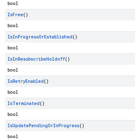
bool
Is
Free
()
bool
Is
In
Progress
Or
Established
()
bool
Is
In
Resubscribe
Holdoff
()
bool
Is
Retry
Enabled
()
bool
Is
Terminated
()
bool
Is
Update
Pending
Or
In
Progress
()
bool