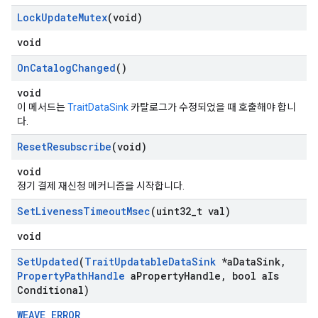
Lock
Update
Mutex
(void)
void
On
Catalog
Changed
()
void
이 메서드는
TraitDataSink
카탈로그가 수정되었을 때 호출해야 합니
다.
Reset
Resubscribe
(void)
void
정기 결제 재신청 메커니즘을 시작합니다.
Set
Liveness
Timeout
Msec
(uint32
_
t val)
void
Set
Updated
(
Trait
Updatable
Data
Sink
*a
Data
Sink
,
Property
Path
Handle
a
Property
Handle
,
bool a
Is
Conditional)
WEAVE_ERROR