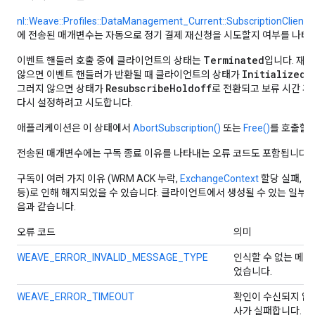
nl::Weave::Profiles::DataManagement_Current::SubscriptionClient::
에 전송된 매개변수는 자동으로 정기 결제 재신청을 시도할지 여부를 나타
Terminated
이벤트 핸들러 호출 중에 클라이언트의 상태는
입니다. 재
Initialized
않으면 이벤트 핸들러가 반환될 때 클라이언트의 상태가
로
ResubscribeHoldoff
그러지 않으면 상태가
로 전환되고 보류 시간 후
다시 설정하려고 시도합니다.
애플리케이션은 이 상태에서
AbortSubscription()
또는
Free()
를 호출할 
전송된 매개변수에는 구독 종료 이유를 나타내는 오류 코드도 포함됩니다.
구독이 여러 가지 이유 (WRM ACK 누락,
ExchangeContext
할당 실패, 응
등)로 인해 해지되었을 수 있습니다. 클라이언트에서 생성될 수 있는 일부 
음과 같습니다.
오류 코드
의미
WEAVE_ERROR_INVALID_MESSAGE_TYPE
인식할 수 없는 메
었습니다.
WEAVE_ERROR_TIMEOUT
확인이 수신되지 않
사가 실패합니다.