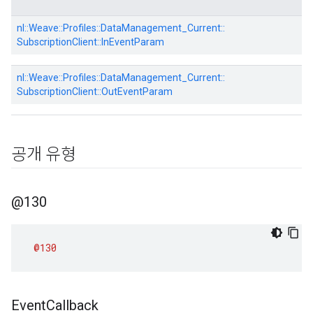
nl::
Weave::
Profiles::
DataManagement_Current::
SubscriptionClient::
InEventParam
nl::
Weave::
Profiles::
DataManagement_Current::
SubscriptionClient::
OutEventParam
공개 유형
@130
@130
Event
Callback