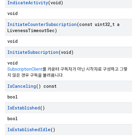
Indicate
Activity
(void)
void
Initiate
Counter
Subscription
(const uint32
_
t a
Liveness
Timeout
Sec)
void
Initiate
Subscription
(void)
void
SubscriptionClient
를 카운터 구독자가 아닌 시작자로 구성하고 그렇
지 않은 경우 구독을 불러옵니다.
Is
Canceling
() const
bool
Is
Established
()
bool
Is
Established
Idle
()