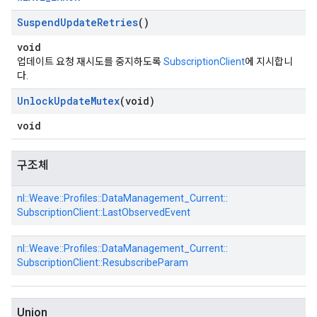
Suspend
Update
Retries
()
void
업데이트 요청 재시도를 중지하도록
SubscriptionClient
에 지시합니
다.
Unlock
Update
Mutex
(void)
void
구조체
nl::
Weave::
Profiles::
DataManagement_Current::
SubscriptionClient::
LastObservedEvent
nl::
Weave::
Profiles::
DataManagement_Current::
SubscriptionClient::
ResubscribeParam
Union