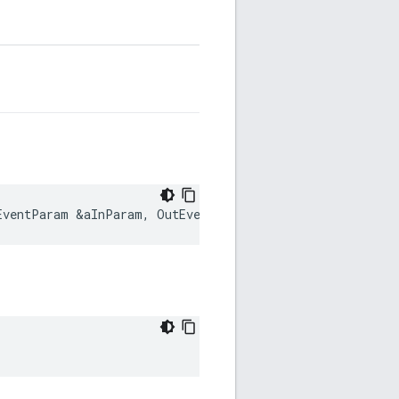
EventParam
&
aInParam
,
OutEventParam
&
aOutParam
)