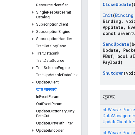
Close
Update
(
Resource
Identifier
Single
Resource
Trait
Init
(
Binding
Catalog
Binding
,
void
Subscription
Client
App
State
,
Eve
Subscription
Engine
const a
Event
Subscription
Handler
Send
Update
(b
Trait
Catalog
Base
Update
,
Pack
Trait
Data
Sink
PBuf
,
bool a
I
Trait
Data
Source
Payload)
Trait
Schema
Engine
Shutdown
(voi
Trait
Updatable
Data
Sink
Update
Client
खास जानकारी
स्ट्रक्चर
In
Event
Param
Out
Event
Param
nl::
Weave::
Profile
Update
Dictionary
Dirty
DataManagement
Path
Cut
UpdateClient::
In
Update
Dirty
Path
Filter
Update
Encoder
nl::
Weave::
Profile