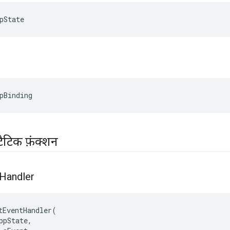
pState
pBinding
टैटिक फ़ंक्शन
Handler
tEventHandler
(
ppState
,