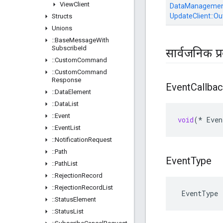
View
Client
DataManagement
UpdateClient::
Ou
Structs
Unions
::
Base
Message
With
Subscribe
Id
सार्वजनिक प्
::
Custom
Command
::
Custom
Command
Response
Event
Callba
::
Data
Element
::
Data
List
::
Event
void
(
*
Even
::
Event
List
::
Notification
Request
::
Path
Event
Type
::
Path
List
::
Rejection
Record
::
Rejection
Record
List
 EventType
::
Status
Element
::
Status
List