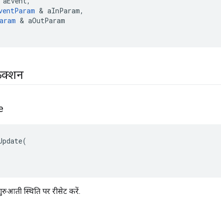
aEvent
,
ventParam
&
aInParam
,
aram
&
aOutParam
ंक्शन
e
Update(

रुआती स्थिति पर रीसेट करें.