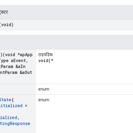
्रक्टर
(void)
k
)(void *ap
App
टाइपडिफ़
Type a
Event
,
void(*
t
Param &a
In
ent
Param &a
Out
enum
State
{
enum
nitialized
=
tialized
,
ting
Response