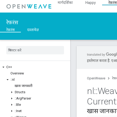
मार्गदर्शिका
Happy
रेफ़रंस
रेफ़रंस
रेफ़रंस
दस्तावेज़
इस्तेमाल करता है. एआई 
C++
Overview
OpenWeave
रेफ़
::
nl
खास जानकारी
nl
::
Wea
Structs
Current
::
Arg
Parser
::
Ble
खास जानका
::
Inet