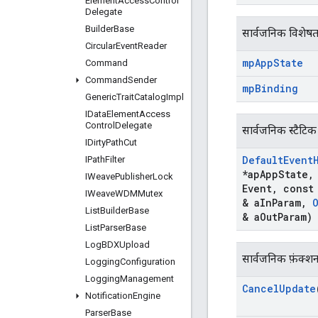
Element
Access
Control
Delegate
Builder
Base
सार्वजनिक विशेषत
Circular
Event
Reader
mp
App
State
Command
Command
Sender
mp
Binding
Generic
Trait
Catalog
Impl
IData
Element
Access
Control
Delegate
सार्वजनिक स्टैटिक
IDirty
Path
Cut
Default
Event
IPath
Filter
*ap
App
State
,
IWeave
Publisher
Lock
Event
,
cons
IWeave
WDMMutex
& a
In
Param
,
List
Builder
Base
& a
Out
Param)
List
Parser
Base
Log
BDXUpload
सार्वजनिक फ़ंक्श
Logging
Configuration
Logging
Management
Cancel
Update
Notification
Engine
Parser
Base