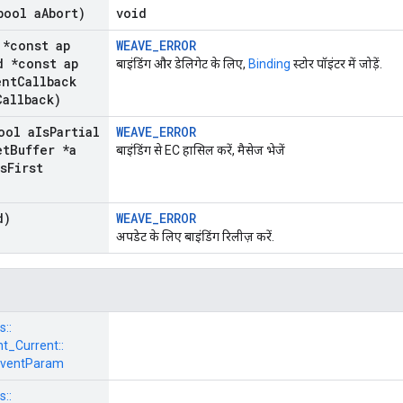
bool a
Abort)
void
*const ap
WEAVE_ERROR
 *const ap
बाइंडिंग और डेलिगेट के लिए,
Binding
स्टोर पॉइंटर में जोड़ें.
nt
Callback
Callback)
ool a
Is
Partial
WEAVE_ERROR
et
Buffer *a
बाइंडिंग से EC हासिल करें, मैसेज भेजें
s
First
d)
WEAVE_ERROR
अपडेट के लिए बाइंडिंग रिलीज़ करें.
s::
_Current::
EventParam
s::