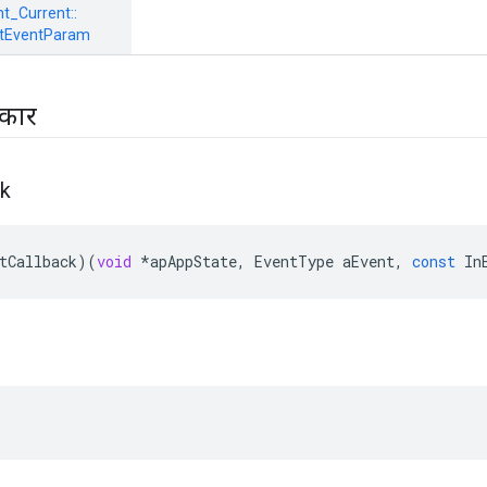
_Current::
tEventParam
रकार
ck
tCallback
)(
void
*
apAppState
,
EventType
aEvent
,
const
In