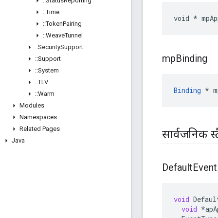
::
Status
Reporting
::
Time
void * mpAp
::
Token
Pairing
::
Weave
Tunnel
::
Security
Support
mp
Binding
::
Support
::
System
::
TLV
Binding
 * m
::
Warm
Modules
Namespaces
Related Pages
सार्वजनिक स्
Java
Default
Event
void
Defaul
void
*
apA