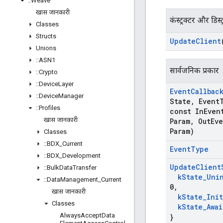
::
Weave
खास जानकारी
कंस्ट्रक्टर और डिस्ट
Classes
Structs
Update
Client
Unions
::
ASN1
सार्वजनिक प्रकार
::
Crypto
::
Device
Layer
Event
Callbac
::
Device
Manager
State
,
Event
::
Profiles
const In
Even
खास जानकारी
Param
,
Out
Ev
Param)
Classes
::
BDX
_
Current
Event
Type
::
BDX
_
Development
Update
Client
::
Bulk
Data
Transfer
k
State
_
Uni
::
Data
Management
_
Current
0
,
खास जानकारी
k
State
_
Ini
Classes
k
State
_
Awai
Always
Accept
Data
}