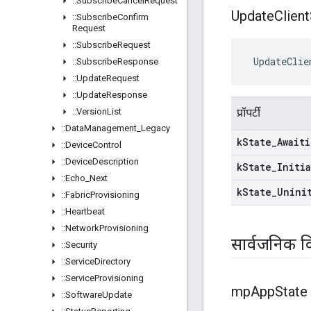
::
Subscribe
Cancel
Request
Update
Client
::
Subscribe
Confirm
Request
::
Subscribe
Request
 UpdateClie
::
Subscribe
Response
::
Update
Request
::
Update
Response
::
Version
List
प्रॉपर्टी
::
Data
Management
_
Legacy
k
State
_
Await
::
Device
Control
::
Device
Description
k
State
_
Initi
::
Echo
_
Next
k
State
_
Unini
::
Fabric
Provisioning
::
Heartbeat
::
Network
Provisioning
सार्वजनिक व
::
Security
::
Service
Directory
::
Service
Provisioning
mp
App
State
::
Software
Update