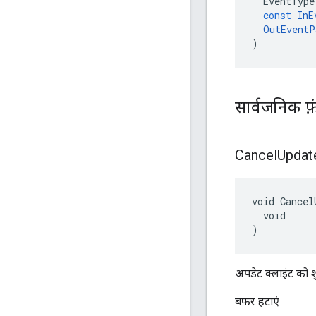
EventType
const
InE
OutEventP
)
सार्वजनिक फ़
Cancel
Updat
void Cancel
  void

)
अपडेट क्लाइंट को शु
बफ़र हटाएं