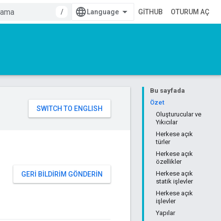
/
GITHUB
OTURUM AÇ
Bu sayfada
Özet
Oluşturucular ve
Yıkıcılar
Herkese açık
türler
Herkese açık
özellikler
Herkese açık
GERI BILDIRIM GÖNDERIN
statik işlevler
Herkese açık
işlevler
Yapılar