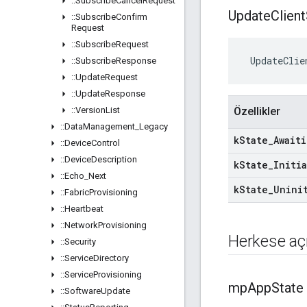
::
Subscribe
Cancel
Request
Update
Client
::
Subscribe
Confirm
Request
::
Subscribe
Request
 UpdateClie
::
Subscribe
Response
::
Update
Request
::
Update
Response
::
Version
List
Özellikler
::
Data
Management
_
Legacy
k
State
_
Await
::
Device
Control
::
Device
Description
k
State
_
Initi
::
Echo
_
Next
k
State
_
Unini
::
Fabric
Provisioning
::
Heartbeat
::
Network
Provisioning
Herkese açı
::
Security
::
Service
Directory
::
Service
Provisioning
mp
App
State
::
Software
Update