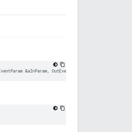
EventParam
&
aInParam
,
OutEventParam
&
aOutParam
)