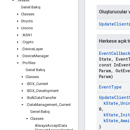
::
Weave
Genel Bakış
Oluşturucular v
Classes
Structs
Update
Client
Unions
::
ASN1
Herkese açık t
::
Crypto
::
Device
Layer
Event
Callbac
::
Device
Manager
State
,
Event
::
Profiles
const In
Even
Genel Bakış
Param
,
Out
Ev
Param)
Classes
::
BDX
_
Current
Event
Type
::
BDX
_
Development
Update
Client
::
Bulk
Data
Transfer
k
State
_
Uni
::
Data
Management
_
Current
0
,
Genel Bakış
k
State
_
Ini
Classes
k
State
_
Awai
Always
Accept
Data
}