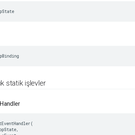
pState
pBinding
 statik işlevler
Handler
tEventHandler
(
ppState
,