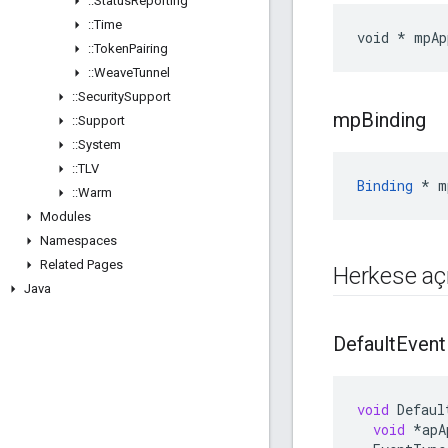
::
Status
Reporting
::
Time
void * mpAp
::
Token
Pairing
::
Weave
Tunnel
::
Security
Support
mp
Binding
::
Support
::
System
::
TLV
Binding
 * m
::
Warm
Modules
Namespaces
Related Pages
Herkese açık
Java
Default
Event
void
Defaul
void
*
apA