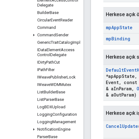
Element
Access
Control
Delegate
Builder
Base
Herkese açık ö
Circular
Event
Reader
mp
App
State
Command
Command
Sender
mp
Binding
Generic
Trait
Catalog
Impl
IData
Element
Access
Control
Delegate
Herkese açık st
IDirty
Path
Cut
Default
Event
IPath
Filter
*ap
App
State
,
IWeave
Publisher
Lock
Event
,
cons
IWeave
WDMMutex
& a
In
Param
,
List
Builder
Base
& a
Out
Param)
List
Parser
Base
Log
BDXUpload
Herkese açık i
Logging
Configuration
Logging
Management
Cancel
Update
Notification
Engine
Parser
Base