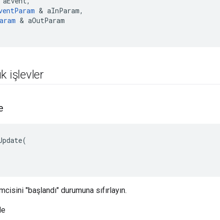
aEvent
,
ventParam
&
aInParam
,
aram
&
aOutParam
k işlevler
e
Update(

cisini "başlandı" durumuna sıfırlayın.
le