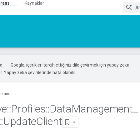
erans
Kaynaklar
Google, içerikleri tercih ettiğiniz dile çevirmek için yapay zeka
ır. Yapay zeka çevirilerinde hata olabilir.
ferans
ve
::
Profiles
::
Data
Management
_
::
Update
Client