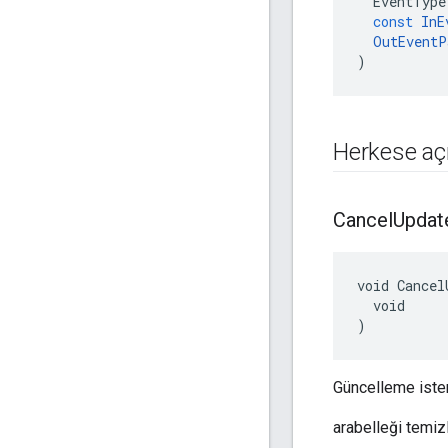
EventType
const
InE
OutEventP
)
Herkese açı
Cancel
Updat
void Cancel
  void

)
Güncelleme istem
arabelleği temiz