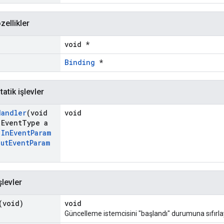
zellikler
void *
Binding
*
atik işlevler
Handler
(void
void
Event
Type a
t
In
Event
Param
Out
Event
Param
şlevler
(void)
void
Güncelleme istemcisini "başlandı" durumuna sıfırla