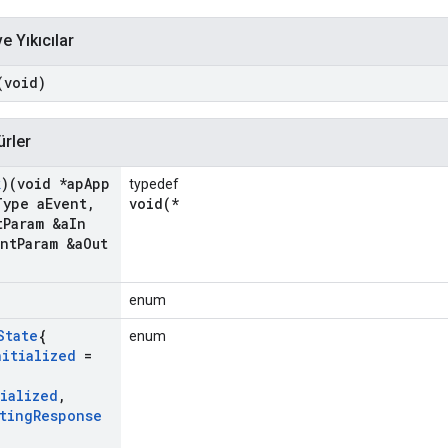
e Yıkıcılar
(void)
ürler
k
)(void *ap
App
typedef
Type a
Event
,
void(*
t
Param &a
In
ent
Param &a
Out
enum
State
{
enum
nitialized
=
tialized
,
ting
Response