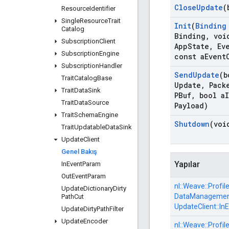
Close
Update
(
Resource
Identifier
Single
Resource
Trait
Init
(
Binding
Catalog
Binding
,
void
Subscription
Client
App
State
,
Eve
Subscription
Engine
const a
Event
Subscription
Handler
Send
Update
(b
Trait
Catalog
Base
Update
,
Pack
Trait
Data
Sink
PBuf
,
bool a
I
Trait
Data
Source
Payload)
Trait
Schema
Engine
Shutdown
(voi
Trait
Updatable
Data
Sink
Update
Client
Genel Bakış
Yapılar
In
Event
Param
Out
Event
Param
nl::
Weave::
Profile
Update
Dictionary
Dirty
DataManagement
Path
Cut
UpdateClient::
In
Update
Dirty
Path
Filter
Update
Encoder
nl::
Weave::
Profile