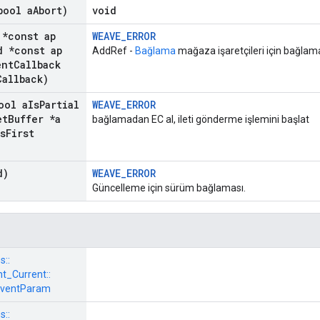
bool a
Abort)
void
*const ap
WEAVE_ERROR
 *const ap
AddRef -
Bağlama
mağaza işaretçileri için bağlam
nt
Callback
Callback)
ool a
Is
Partial
WEAVE_ERROR
et
Buffer *a
bağlamadan EC al, ileti gönderme işlemini başlat
s
First
d)
WEAVE_ERROR
Güncelleme için sürüm bağlaması.
s::
_Current::
EventParam
s::