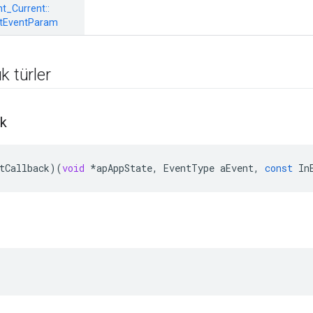
_Current::
tEventParam
k türler
ck
tCallback
)(
void
*
apAppState
,
EventType
aEvent
,
const
In