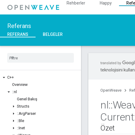
Rehberler
Happy
Ref
Referans
REFERANS
BELGELER
teknolojisini kullan
C++
Overview
OpenWeave
Re
::
nl
Genel Bakış
nl
::
Wea
Structs
Current
::
Arg
Parser
::
Ble
Özet
::
Inet