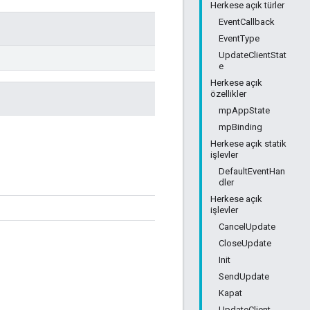
Herkese açık türler
EventCallback
EventType
UpdateClientStat
e
Herkese açık
özellikler
mpAppState
mpBinding
Herkese açık statik
işlevler
DefaultEventHan
dler
Herkese açık
işlevler
CancelUpdate
CloseUpdate
Init
SendUpdate
Kapat
UpdateClient