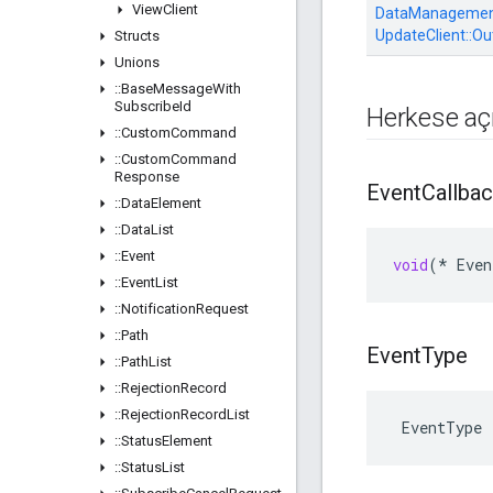
View
Client
DataManagement
UpdateClient::
Ou
Structs
Unions
::
Base
Message
With
Subscribe
Id
Herkese açı
::
Custom
Command
::
Custom
Command
Response
Event
Callba
::
Data
Element
::
Data
List
::
Event
void
(
*
Even
::
Event
List
::
Notification
Request
::
Path
Event
Type
::
Path
List
::
Rejection
Record
::
Rejection
Record
List
 EventType
::
Status
Element
::
Status
List