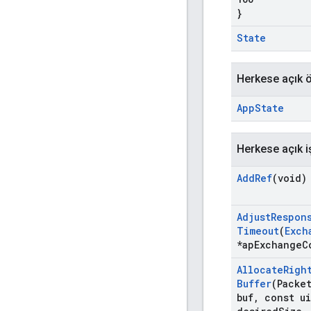
}
State
Herkese açık ö
App
State
Herkese açık i
Add
Ref
(void)
Adjust
Respon
Timeout
(
Exch
*ap
Exchange
C
Allocate
Righ
Buffer
(Packe
buf
,
const ui