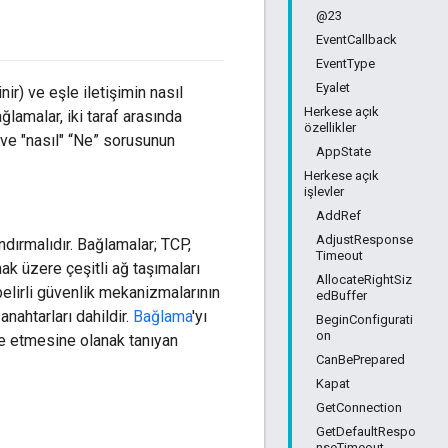
@23
EventCallback
EventType
Eyalet
ir) ve eşle iletişimin nasıl
Herkese açık
lamalar, iki taraf arasında
özellikler
 ve "nasıl" “Ne” sorusunun
AppState
Herkese açık
işlevler
AddRef
AdjustResponse
ndırmalıdır. Bağlamalar; TCP,
Timeout
 üzere çeşitli ağ taşımaları
AllocateRightSiz
 belirli güvenlik mekanizmalarının
edBuffer
nahtarları dahildir.
Bağlama
'yı
BeginConfigurati
on
de etmesine olanak tanıyan
CanBePrepared
Kapat
GetConnection
GetDefaultRespo
nseTimeout