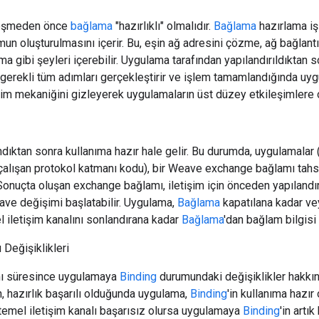
leşmeden önce
bağlama
"hazırlıklı" olmalıdır.
Bağlama
hazırlama iş
mun oluşturulmasını içerir. Bu, eşin ağ adresini çözme, ağ bağlant
ma gibi şeyleri içerebilir. Uygulama tarafından yapılandırıldıktan 
 gerekli tüm adımları gerçekleştirir ve işlem tamamlandığında uygu
şim mekaniğini gizleyerek uygulamaların üst düzey etkileşimlere 
dıktan sonra kullanıma hazır hale gelir. Bu durumda, uygulamalar 
çalışan protokol katmanı kodu), bir Weave exchange bağlamı tahs
 Sonuçta oluşan exchange bağlamı, iletişim için önceden yapılandı
ave değişimi başlatabilir. Uygulama,
Bağlama
kapatılana kadar vey
 iletişim kanalını sonlandırana kadar
Bağlama
'dan bağlam bilgisi
Değişiklikleri
ımı süresince uygulamaya
Binding
durumundaki değişiklikler hakkınd
n, hazırlık başarılı olduğunda uygulama,
Binding
'in kullanıma hazır 
temel iletişim kanalı başarısız olursa uygulamaya
Binding
'in artı