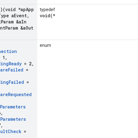
k
)(void *ap
App
typedef
Type a
Event
,
void(*
t
Param &a
In
ent
Param &a
Out
enum
nection
 1
,
ding
Ready
= 2
,
pare
Failed
=
ding
Failed
=
pare
Requested
EParameters
6
,
EParameters
7
,
ault
Check
=