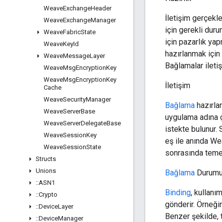
Weave
Exchange
Header
İletişim gerçek
Weave
Exchange
Manager
için gerekli duru
Weave
Fabric
State
için pazarlık yap
Weave
Key
Id
hazırlanmak için
Weave
Message
Layer
Bağlamalar ileti
Weave
Msg
Encryption
Key
Weave
Msg
Encryption
Key
İletişim
Cache
Weave
Security
Manager
Bağlama
hazırlan
Weave
Server
Base
uygulama adına 
Weave
Server
Delegate
Base
istekte bulunur.
Weave
Session
Key
eş ile anında We
Weave
Session
State
sonrasında temel
Structs
Unions
Bağlama
Durumu 
::
ASN1
Binding
, kullan
::
Crypto
gönderir. Örneği
::
Device
Layer
Benzer şekilde, 
::
Device
Manager