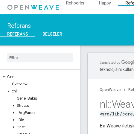
Rehberler
Happy
Ref
Referans
REFERANS
BELGELER
teknolojisini kullan
C++
Overview
OpenWeave
Re
::
nl
Genel Bakış
nl
::
Wea
Structs
::
Arg
Parser
<src/lib/core
::
Ble
Bir Weave iletişi
::
Inet