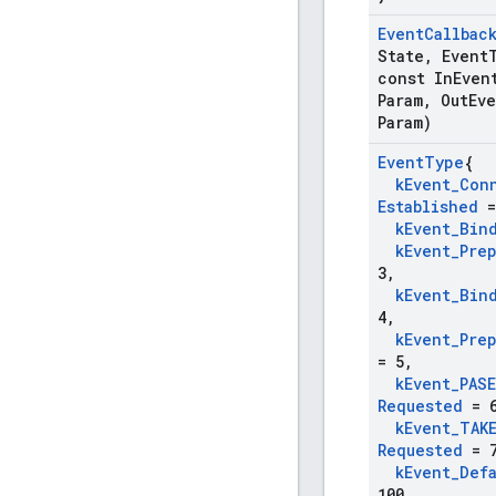
Event
Callbac
State
,
Event
const In
Even
Param
,
Out
Ev
Param)
Event
Type
{
k
Event
_
Con
Established
=
k
Event
_
Bin
k
Event
_
Pre
3
,
k
Event
_
Bin
4
,
k
Event
_
Pre
= 5
,
k
Event
_
PAS
Requested
= 
k
Event
_
TAK
Requested
= 
k
Event
_
Def
100