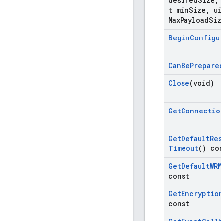
desired
Size
,
t min
Size
,
ui
Max
Payload
Si
Begin
Configu
Can
Be
Prepare
Close
(void)
Get
Connectio
Get
Default
Re
Timeout
() co
Get
Default
WR
const
Get
Encryptio
const