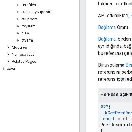
bildiren bir etkinli
::
Profiles
::
Security
Support
API etkinlikleri,
::
Support
::
System
Bağlama
Ömrü
::
TLV
Bağlama
, birden
::
Warm
ayrıldığında, bağ
Modules
bu referansı gel
Namespaces
Related Pages
Bir uygulama
Bi
Java
referansını serbe
referans iptal ed
Herkese açık t
@23
{
k
Get
Peer
De
Length
= nl
:
Peer
Descript
}