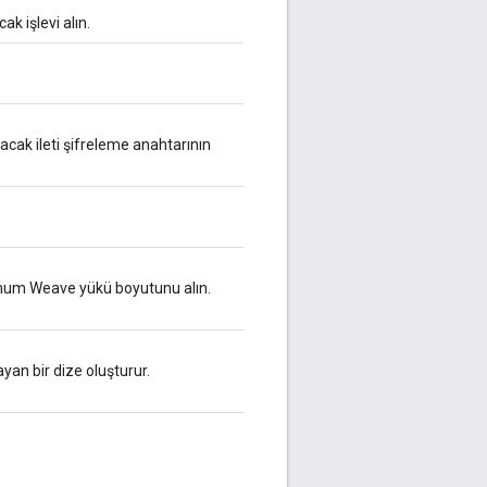
ak işlevi alın.
ılacak ileti şifreleme anahtarının
imum Weave yükü boyutunu alın.
layan bir dize oluşturur.