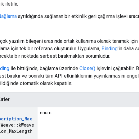
k iletilir.
Bağlama
ayrıldığında sağlanan bir etkinlik geri çağırma işlevi aracıl
 çok yazılım bileşeni arasında ortak kullanıma olanak tanımak için 
lama için tek bir referans oluşturulur. Uygulama,
Binding
'in daha s
ecekte bir noktada serbest bırakmaktan sorumludur.
nding
ile bittiğinde, bağlama üzerinde
Close()
işlevini çağırabilir.
st bırakır ve sonraki tüm API etkinliklerinin yayınlanmasını engell
ildiğinde otomatik olarak kapatılır.
ürler
enum
scription
_
Max
:
Weave
::
k
Weave
ion
_
Max
Length