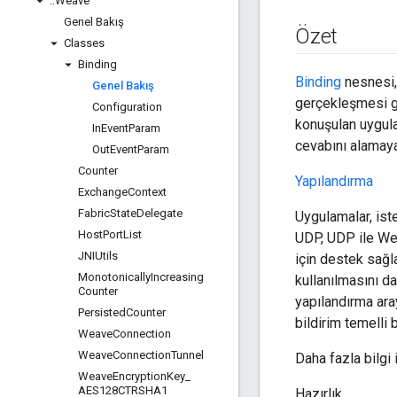
::
Weave
Genel Bakış
Özet
Classes
Binding
Binding
nesnesi, 
Genel Bakış
gerçekleşmesi ge
Configuration
konuşulan uygula
In
Event
Param
cevabını alamayab
Out
Event
Param
Counter
Yapılandırma
Exchange
Context
Fabric
State
Delegate
Uygulamalar, ist
Host
Port
List
UDP, UDP ile We
JNIUtils
için destek sağla
Monotonically
Increasing
kullanılmasını d
Counter
yapılandırma ara
Persisted
Counter
bildirim temelli bi
Weave
Connection
Weave
Connection
Tunnel
Daha fazla bilgi 
Weave
Encryption
Key
_
AES128CTRSHA1
Hazırlık