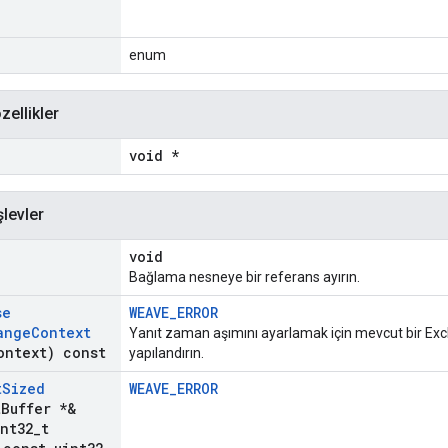
enum
zellikler
void *
şlevler
void
Bağlama nesneye bir referans ayırın.
se
WEAVE_ERROR
ange
Context
Yanıt zaman aşımını ayarlamak için mevcut bir Ex
ontext) const
yapılandırın.
t
Sized
WEAVE_ERROR
t
Buffer *&
nt32
_
t