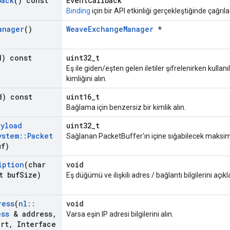
back
() const
EventCallback
Binding
için bir API etkinliği gerçekleştiğinde çağrılac
anager
()
WeaveExchangeManager
*
d) const
uint32_t
Eş ile giden/eşten gelen iletiler şifrelenirken kullan
kimliğini alın.
d) const
uint16_t
Bağlama için benzersiz bir kimlik alın.
ayload
uint32_t
ystem
::
Packet
Sağlanan PacketBuffer'ın içine sığabilecek maks
uf)
iption
(char
void
t buf
Size)
Eş düğümü ve ilişkili adres / bağlantı bilgilerini açık
ress
(
nl
::
void
ess
& address
,
Varsa eşin IP adresi bilgilerini alın.
ort
,
Interface