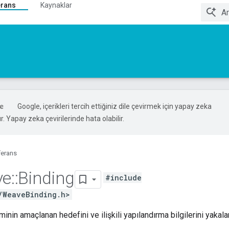
erans
Kaynaklar
Google, içerikleri tercih ettiğiniz dile çevirmek için yapay zeka
ır. Yapay zeka çevirilerinde hata olabilir.
ferans
ve
::
Binding
#include
/WeaveBinding.h>
minin amaçlanan hedefini ve ilişkili yapılandırma bilgilerini yakalar