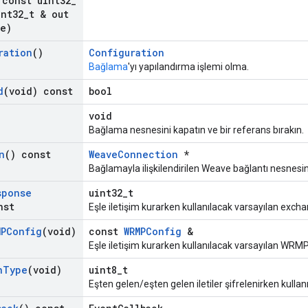
const uint32
_
nt32
_
t & out
ze)
ration
()
Configuration
Bağlama
'yı yapılandırma işlemi olma.
d
(void) const
bool
void
Bağlama nesnesini kapatın ve bir referans bırakın.
n
() const
WeaveConnection
*
Bağlamayla ilişkilendirilen Weave bağlantı nesnesini
sponse
uint32_t
nst
Eşle iletişim kurarken kullanılacak varsayılan exch
MPConfig
(void)
const
WRMPConfig
&
Eşle iletişim kurarken kullanılacak varsayılan WRMP
n
Type
(void)
uint8_t
Eşten gelen/eşten gelen iletiler şifrelenirken kullanı