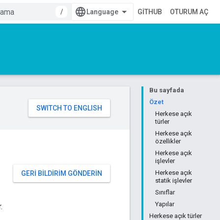
/
GITHUB
OTURUM AÇ
Bu sayfada
Özet
Herkese açık
türler
Herkese açık
özellikler
Herkese açık
işlevler
Herkese açık
GERI BILDIRIM GÖNDERIN
statik işlevler
Sınıflar
Yapılar
.
Herkese açık türler