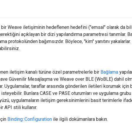
bir Weave iletişiminin hedeflenen hedefini ("emsal" olarak da bilin
rektiğini açıklayan bir dizi yapılandırma parametresi tanımlar. Bağ
ma protokolünden bağımsızdır. Böylece, "kim" yanıtını yakalarlar.
ilirsiniz.
enen iletişim kanalı türüne özel parametrelerle bir
Bağlama
yapıla
ave Güvenilir Mesajlaşma ve Weave over BLE (WoBLE) dahil olmak
r. Uygulamalar, taraflar arasında gönderilen iletileri korumak için
a isteyebilir. Bunlara CASE ve PASE oturumları ve uygulama grubu a
yüzü, uygulamaların iletişim gereksinimlerini basit terimlerle ifa
r API stili kullanır.
için
Binding::Configuration
ile ilgili dokümanlara bakın.