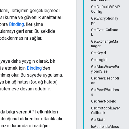
GetDefaultWRMP
lemi, iletişimin gerçekleşmesi
Config
ısı kurma ve güvenlik anahtarları
GetEncryptionTy
pe
sonra
Binding
, iletişime
GetEventCallbac
lamayı geri arar. Bu şekilde
k
odaklanmasını sağlar.
GetExchangeMa
nager
GetKeyId
GetLogId
(veya daha yaygın olarak, bir
GetMaxWeavePa
is etmek için
Binding
'den
yloadSize
rılmış olur. Bu sayede uygulama,
GetPeerDescripti
a bir ağ hatası (ör. ağ hatası)
on
 istemeye devam edebilir.
GetPeerIPAddres
s
GetPeerNodeId
GetProtocolLayer
a bilgi veren API etkinlikleri
Callback
olduğunu bildiren bir etkinlik alır.
GetState
k hazır durumda olmadığını
IsAuthenticMess