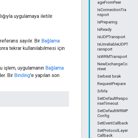
ageFromPeer
IsConnectionTra
nsport
ığıyla uygulamaya iletilir.
IsPreparing
IsReady
IsUDPTransport
referans sayılır. Bir
Bağlama
IsUnreliableUDPT
onra tekrar kullanılabilmesi için
ransport
IsWRMTransport
NewExchangeCo
 Bu işlem, uygulamanın
Bağlama
ntext
er. Bir
Binding
'e yapılan son
Serbest bırak
RequestPrepare
Sıfırla
SetDefaultRespo
nseTimeout
SetDefaultWRMP
Config
SetEventCallback
SetProtocolLayer
Callback