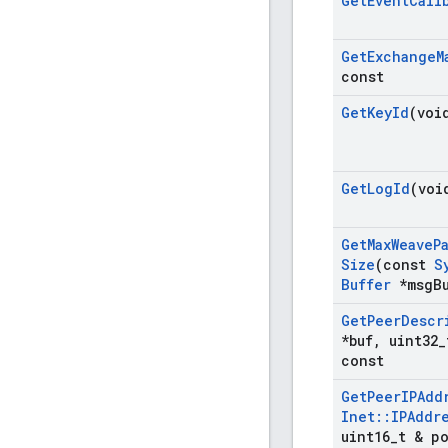
Get
Event
Call
Get
Exchange
M
const
Get
Key
Id
(voi
Get
Log
Id
(voi
Get
Max
Weave
P
Size
(const
S
Buffer
*msg
B
Get
Peer
Descr
*buf
,
uint32
_
const
Get
Peer
IPAdd
Inet
::
IPAddr
uint16
_
t & p