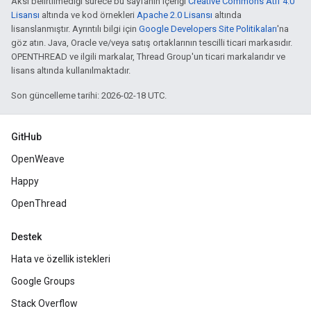
Aksi belirtilmediği sürece bu sayfanın içeriği
Creative Commons Atıf 4.0
Lisansı
altında ve kod örnekleri
Apache 2.0 Lisansı
altında
lisanslanmıştır. Ayrıntılı bilgi için
Google Developers Site Politikaları
'na
göz atın. Java, Oracle ve/veya satış ortaklarının tescilli ticari markasıdır.
OPENTHREAD ve ilgili markalar, Thread Group'un ticari markalarıdır ve
lisans altında kullanılmaktadır.
Son güncelleme tarihi: 2026-02-18 UTC.
GitHub
OpenWeave
Happy
OpenThread
Destek
Hata ve özellik istekleri
Google Groups
Stack Overflow