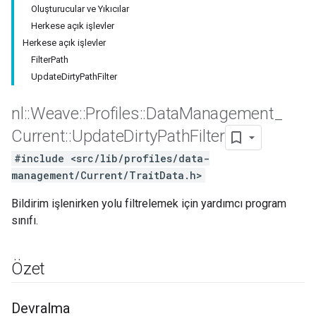
Oluşturucular ve Yıkıcılar
Herkese açık işlevler
Herkese açık işlevler
FilterPath
UpdateDirtyPathFilter
nl
::
Weave
::
Profiles
::
Data
Management
_
Current
::
Update
Dirty
Path
Filter
#include <src/lib/profiles/data-
management/Current/TraitData.h>
Bildirim işlenirken yolu filtrelemek için yardımcı program
sınıfı.
Özet
Devralma