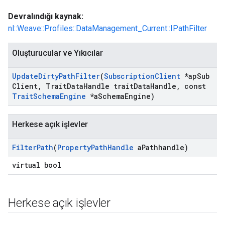
Devralındığı kaynak:
nl::Weave::Profiles::DataManagement_Current::IPathFilter
Oluşturucular ve Yıkıcılar
Update
Dirty
Path
Filter
(
Subscription
Client
*ap
Sub
Client
,
Trait
Data
Handle trait
Data
Handle
,
const
Trait
Schema
Engine
*a
Schema
Engine)
Herkese açık işlevler
Filter
Path
(
Property
Path
Handle
a
Pathhandle)
Id
virtual bool
Herkese açık işlevler