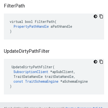
Filter
Path
virtual bool FilterPath(

PropertyPathHandle
 aPathhandle

)
Update
Dirty
Path
Filter
UpdateDirtyPathFilter
(
SubscriptionClient
*
apSubClient
,
TraitDataHandle
traitDataHandle
,
const
TraitSchemaEngine
*
aSchemaEngine
)