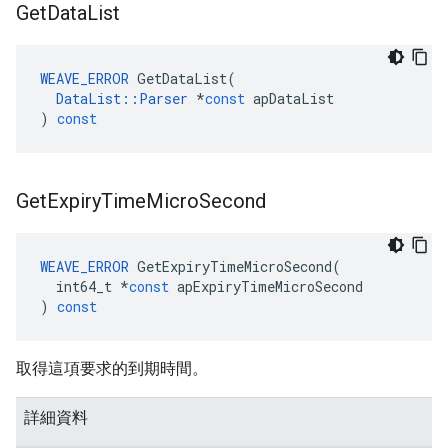
Get
Data
List
WEAVE_ERROR
GetDataList
(
DataList
::
Parser
*
const
apDataList
)
const
Get
Expiry
Time
Micro
Second
WEAVE_ERROR
GetExpiryTimeMicroSecond
(
int64_t
*
const
apExpiryTimeMicroSecond
)
const
取得這項要求的到期時間。
詳細資料