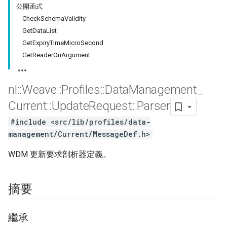
公開函式
CheckSchemaValidity
GetDataList
GetExpiryTimeMicroSecond
GetReaderOnArgument
nl
::
Weave
::
Profiles
::
Data
Management
_
Current
::
Update
Request
::
Parser
#include <src/lib/profiles/data-
management/Current/MessageDef.h>
Id
WDM 更新要求剖析器定義。
摘要
繼承