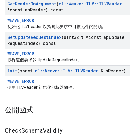
Get
Reader
On
Argument
(
nl
::
Weave
::
TLV
::
TLVReader
*const ap
Reader) const
WEAVE_ERROR
初始化 TLVReader 以指向此要求中引數元件的開頭。
Get
Update
Request
Index
(uint32
_
t *const ap
Update
Request
Index) const
WEAVE_ERROR
取得這個要求的 UpdateRequestIndex。
Init
(const
nl
::
Weave
::
TLV
::
TLVReader
& a
Reader)
WEAVE_ERROR
使用 TLVReader 初始化剖析器物件。
公開函式
Check
Schema
Validity