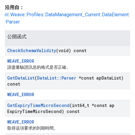
沿用自：
nl::Weave::Profiles::DataManagement_Current::DataElement:
:Parser
公開函式
Check
Schema
Validity
(void) const
WEAVE_ERROR
請盡量驗證訊息的格式是否正確。
Get
Data
List
(
Data
List
::
Parser
*const ap
Data
List)
const
WEAVE_ERROR
Get
Expiry
Time
Micro
Second
(int64
_
t *const ap
Expiry
Time
Micro
Second) const
WEAVE_ERROR
取得這項要求的到期時間。