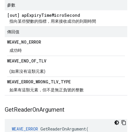
參數
[out] ap
Expiry
Time
Micro
Second
指向某些變數的指標，用來接收成功的到期時間
傳回值
WEAVE
_
NO
_
ERROR
成功時
WEAVE
_
END
_
OF
_
TLV
(如果沒有這類元素)
WEAVE
_
ERROR
_
WRONG
_
TLV
_
TYPE
如果有這類元素，但不是無正負號的整數
Get
Reader
On
Argument
WEAVE_ERROR
GetReaderOnArgument
(