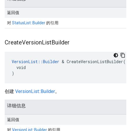
返回值
对
StatusList::Builder
的引用
Create
Version
List
Builder
VersionList::Builder
 & CreateVersionListBuilder(

  void

)
创建
VersionList::Builder
。
详细信息
返回值
对
VersionList::Builder
的引用