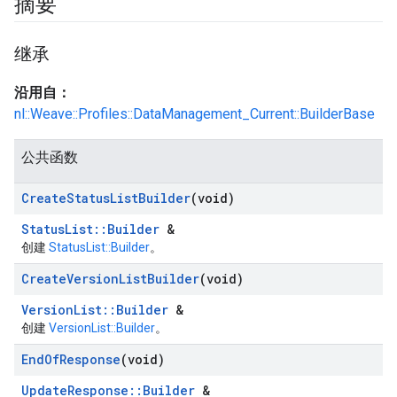
摘要
继承
沿用自：
nl::Weave::Profiles::DataManagement_Current::BuilderBase
公共函数
Create
Status
List
Builder
(void)
StatusList::Builder
&
创建
StatusList::Builder
。
Create
Version
List
Builder
(void)
VersionList::Builder
&
创建
VersionList::Builder
。
End
Of
Response
(void)
UpdateResponse::Builder
&