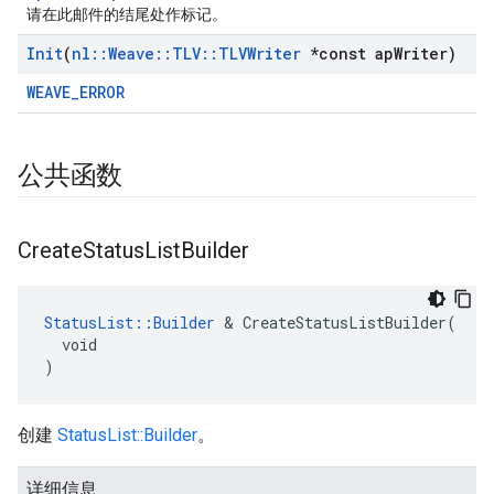
请在此邮件的结尾处作标记。
Init
(
nl
::
Weave
::
TLV
::
TLVWriter
*const ap
Writer)
WEAVE_ERROR
公共函数
Create
Status
List
Builder
StatusList::Builder
 & CreateStatusListBuilder(

  void

)
创建
StatusList::Builder
。
详细信息