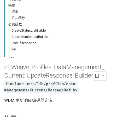
摘要
继承
公共函数
公共函数
CreateStatusListBuilder
CreateVersionListBuilder
EndOfResponse
Init
nl
::
Weave
::
Profiles
::
Data
Management
_
Current
::
Update
Response
::
Builder
Id
#include <src/lib/profiles/data-
management/Current/MessageDef.h>
WDM 更新响应编码器定义。